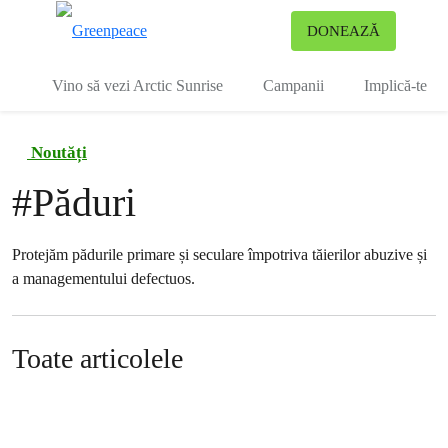
To
DONEAZĂ
Meniu
Vino să vezi Arctic Sunrise
Campanii
Implică-te
Noutăți
#
Păduri
Protejăm pădurile primare și seculare împotriva tăierilor abuzive și
a managementului defectuos.
Toate articolele