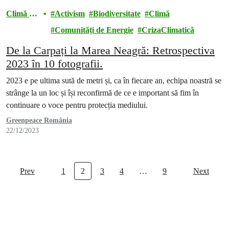
Climă și
Activism
Biodiversitate
Climă
energie
Comunități de Energie
CrizaClimatică
De la Carpați la Marea Neagră: Retrospectiva
2023 în 10 fotografii.
2023 e pe ultima sută de metri și, ca în fiecare an, echipa noastră se
strânge la un loc și își reconfirmă de ce e important să fim în
continuare o voce pentru protecția mediului.
Greenpeace România
22/12/2023
Prev
1
2
3
4
…
9
Next