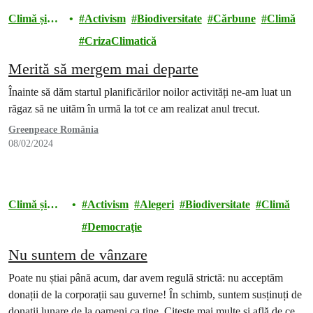
Climă și
Activism
Biodiversitate
Cărbune
Climă
energie
CrizaClimatică
Merită să mergem mai departe
Înainte să dăm startul planificărilor noilor activități ne-am luat un
răgaz să ne uităm în urmă la tot ce am realizat anul trecut.
Greenpeace România
08/02/2024
Climă și
Activism
Alegeri
Biodiversitate
Climă
energie
Democraţie
Nu suntem de vânzare
Poate nu știai până acum, dar avem regulă strictă: nu acceptăm
donații de la corporații sau guverne! În schimb, suntem susținuți de
donații lunare de la oameni ca tine. Citește mai multe și află de ce.