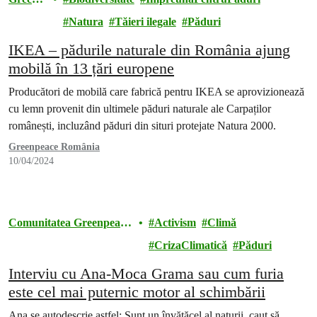
eace
Natura
Tăieri ilegale
Păduri
IKEA – pădurile naturale din România ajung
mobilă în 13 țări europene
Producători de mobilă care fabrică pentru IKEA se aprovizionează
cu lemn provenit din ultimele păduri naturale ale Carpaților
românești, incluzând păduri din situri protejate Natura 2000.
Greenpeace România
10/04/2024
Comunitatea Greenpeace
Activism
Climă
România
CrizaClimatică
Păduri
Interviu cu Ana-Moca Grama sau cum furia
este cel mai puternic motor al schimbării
Ana se autodescrie astfel: Sunt un învățăcel al naturii, caut să