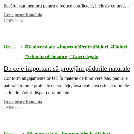
fiecărui stat membru pentru a reduce conflictele, inclusiv cu ursul
brun, însă, în România, cu toate că în ultimii ani s-au aprobat cote
Greenpeace România
de prevenție de câte 140 de…
17/07/2024
Green
Biodiversitate
ÎmpreunăPentruPăduri
Păduri
peace
SchimbariClimatice
Tăieri ilegale
De ce e important să protejăm pădurile naturale
Conform angajamentelor UE în materie de biodiversitate, pădurile
naturale trebuie protejate cu strictețe, însă realitatea este că ultimele
astfel de păduri dispar cu rapiditate.
Greenpeace România
29/04/2024
Greenp
Biodiversitate
ÎmpreunăPentruPăduri