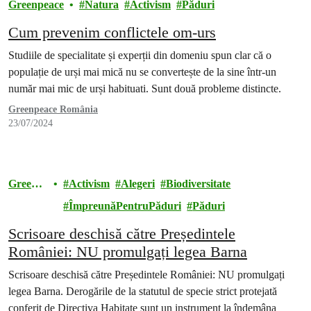
Greenpeace
Natura
Activism
Păduri
Cum prevenim conflictele om-urs
Studiile de specialitate și experții din domeniu spun clar că o
populație de urși mai mică nu se convertește de la sine într-un
număr mai mic de urși habituati. Sunt două probleme distincte.
Greenpeace România
23/07/2024
Greenp
Activism
Alegeri
Biodiversitate
eace
ÎmpreunăPentruPăduri
Păduri
Scrisoare deschisă către Președintele
României: NU promulgați legea Barna
Scrisoare deschisă către Președintele României: NU promulgați
legea Barna. Derogările de la statutul de specie strict protejată
conferit de Directiva Habitate sunt un instrument la îndemâna