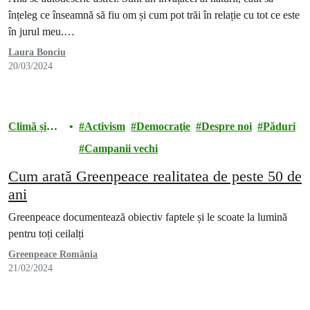
înțeleg ce înseamnă să fiu om și cum pot trăi în relație cu tot ce este
în jurul meu.…
Laura Bonciu
20/03/2024
Climă și
Activism
Democraţie
Despre noi
Păduri
energie
Campanii vechi
Cum arată Greenpeace realitatea de peste 50 de
ani
Greenpeace documentează obiectiv faptele și le scoate la lumină
pentru toți ceilalți
Greenpeace România
21/02/2024