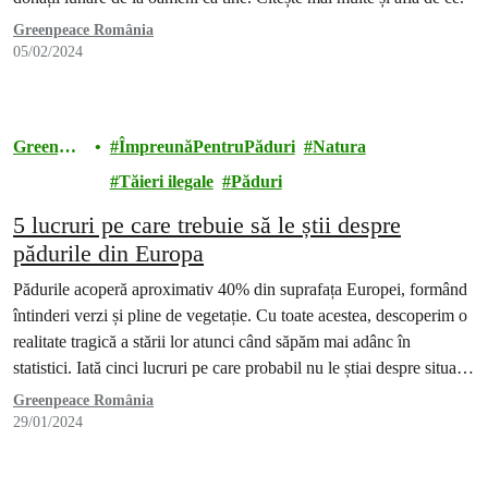
Greenpeace România
05/02/2024
Greenpea
ÎmpreunăPentruPăduri
Natura
ce
Tăieri ilegale
Păduri
5 lucruri pe care trebuie să le știi despre
pădurile din Europa
Pădurile acoperă aproximativ 40% din suprafața Europei, formând
întinderi verzi și pline de vegetație. Cu toate acestea, descoperim o
realitate tragică a stării lor atunci când săpăm mai adânc în
statistici. Iată cinci lucruri pe care probabil nu le știai despre situația
pădurilor europene.
Greenpeace România
29/01/2024