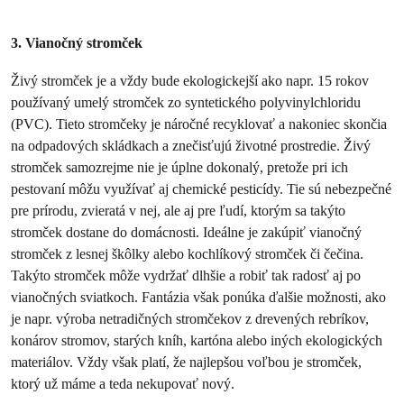
3. Vianočný stromček
Živý stromček je a vždy bude ekologickejší ako napr. 15 rokov
používaný umelý stromček zo syntetického polyvinylchloridu
(PVC). Tieto stromčeky je náročné recyklovať a nakoniec skončia
na odpadových skládkach a znečisťujú životné prostredie. Živý
stromček samozrejme nie je úplne dokonalý, pretože pri ich
pestovaní môžu využívať aj chemické pesticídy. Tie sú nebezpečné
pre prírodu, zvieratá v nej, ale aj pre ľudí, ktorým sa takýto
stromček dostane do domácnosti. Ideálne je zakúpiť vianočný
stromček z lesnej škôlky alebo kochlíkový stromček či čečina.
Takýto stromček môže vydržať dlhšie a robiť tak radosť aj po
vianočných sviatkoch. Fantázia však ponúka ďalšie možnosti, ako
je napr. výroba netradičných stromčekov z drevených rebríkov,
konárov stromov, starých kníh, kartóna alebo iných ekologických
materiálov. Vždy však platí, že najlepšou voľbou je stromček,
ktorý už máme a teda nekupovať nový.