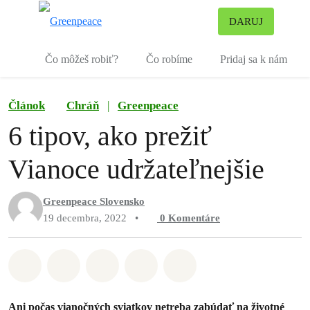
Pr
DARUJ
Ponuka
Čo môžeš robiť?
Čo robíme
Pridaj sa k nám
Článok
Chráň
|
Greenpeace
6 tipov, ako prežiť
Vianoce udržateľnejšie
Greenpeace Slovensko
19 decembra, 2022
•
0
Komentáre
Zdieľať na Whatsapp
Zdieľať na Facebook
Zdieľať na Twitter
Zdieľať prostredníctvom Em
Share on Bluesky
Ani počas vianočných sviatkov netreba zabúdať na životné