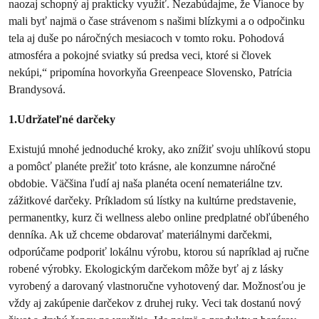
naozaj schopný aj prakticky využiť. Nezabúdajme, že Vianoce by
mali byť najmä o čase strávenom s našimi blízkymi a o odpočinku
tela aj duše po náročných mesiacoch v tomto roku. Pohodová
atmosféra a pokojné sviatky sú predsa veci, ktoré si človek
nekúpi,“ pripomína hovorkyňa Greenpeace Slovensko, Patrícia
Brandysová.
1.Udržateľné darčeky
Existujú mnohé jednoduché kroky, ako znížiť svoju uhlíkovú stopu
a pomôcť planéte prežiť toto krásne, ale konzumne náročné
obdobie. Väčšina ľudí aj naša planéta ocení nemateriálne tzv.
zážitkové darčeky. Príkladom sú lístky na kultúrne predstavenie,
permanentky, kurz či wellness alebo online predplatné obľúbeného
denníka. Ak už chceme obdarovať materiálnymi darčekmi,
odporúčame podporiť lokálnu výrobu, ktorou sú napríklad aj ručne
robené výrobky. Ekologickým darčekom môže byť aj z lásky
vyrobený a darovaný vlastnoručne vyhotovený dar. Možnosťou je
vždy aj zakúpenie darčekov z druhej ruky. Veci tak dostanú nový