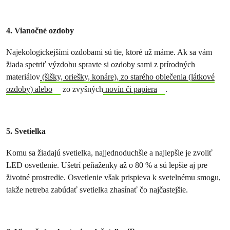
4. Vianočné ozdoby
Najekologickejšími ozdobami sú tie, ktoré už máme. Ak sa vám
žiada spetriť výzdobu spravte si ozdoby sami z prírodných
materiálov
(šišky, oriešky, konáre), zo starého oblečenia (látkové
ozdoby) alebo
zo zvyšných
novín či papiera
.
5. Svetielka
Komu sa žiadajú svetielka, najjednoduchšie a najlepšie je zvoliť
LED osvetlenie. Ušetrí peňaženky až o 80 % a sú lepšie aj pre
životné prostredie. Osvetlenie však prispieva k svetelnému smogu,
takže netreba zabúdať svetielka zhasínať čo najčastejšie.