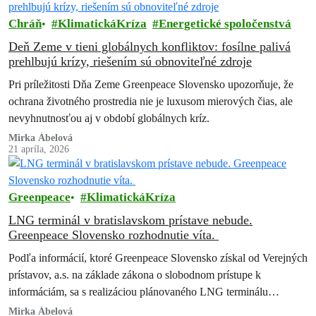
Chráň
KlimatickáKríza
Energetické spoločenstvá
Deň Zeme v tieni globálnych konfliktov: fosílne palivá
prehlbujú krízy, riešením sú obnoviteľné zdroje
Pri príležitosti Dňa Zeme Greenpeace Slovensko upozorňuje, že
ochrana životného prostredia nie je luxusom mierových čias, ale
nevyhnutnosťou aj v období globálnych kríz.
Mirka Ábelová
21 apríla, 2026
Greenpeace
KlimatickáKríza
LNG terminál v bratislavskom prístave nebude.
Greenpeace Slovensko rozhodnutie víta.
Podľa informácií, ktoré Greenpeace Slovensko získal od Verejných
prístavov, a.s. na základe zákona o slobodnom prístupe k
informáciám, sa s realizáciou plánovaného LNG terminálu
nepočíta. Greenpeace Slovensko, ktorý proti projektu…
Mirka Ábelová