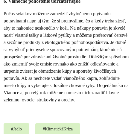
6. Vianočné pohostenie udržateľnejšie
Počas sviatkov môžeme zamedziť zbytočnému plytvaniu
potravinami napr. aj tým, že si premyslíme, čo a kedy treba zjesť,
aby to nakoniec neskončilo v koši. Na nákupy potravín je skvelé
nosiť vlastné tašky a látkové pytlíky a môžeme preferovať čerstvé
a sezónne produkty z ekologického poľnohospodárstva. Je dobré
sa vyhýbať priemyselne spracovaným potravinám, ktoré nie sú
prospešné pre zdravie ani životné prostredie. Dôležitým spôsobom
ako zmierniť svoje emisie rovnako ako znížiť odlesňovanie a
utrpenie zvierat je obmedzenie kúpy a spotreby živočíšnych
potravín. Ak sa nechcete vzdať vianočného kapra, zohľadnite
miesto kúpy a vyberajte si lokálne chované ryby. Do jedálnička na
Vianoce aj po celý rok môžeme namiesto nich zaradiť hlavne
zeleninu, ovocie, strukoviny a orechy.
#
Jedlo
#
KlimatickáKríza