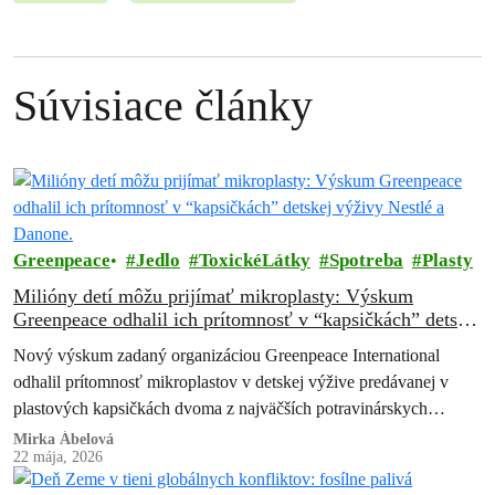
Súvisiace články
Greenpeace
Jedlo
ToxickéLátky
Spotreba
Plasty
Milióny detí môžu prijímať mikroplasty: Výskum
Greenpeace odhalil ich prítomnosť v “kapsičkách” detskej
výživy Nestlé a Danone.
Nový výskum zadaný organizáciou Greenpeace International
odhalil prítomnosť mikroplastov v detskej výžive predávanej v
plastových kapsičkách dvoma z najväčších potravinárskych
spoločností na svete – Nestlé a Danone. Zistenia vyvolávajú
Mirka Ábelová
22 mája, 2026
vážne…