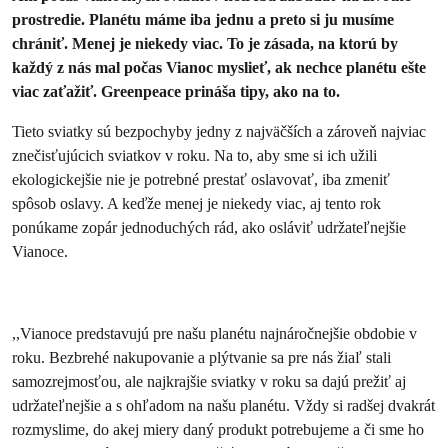
prostredie. Planétu máme iba jednu a preto si ju musíme
chrániť.
Menej
je niekedy viac. To je zásada, na ktorú by
každý z nás mal počas Vianoc myslieť, ak nechce planétu ešte
viac zaťažiť.
Greenpeace prináša tipy, ako na to.
Tieto sviatky sú bezpochyby jedny z najväčších a zároveň najviac
znečisťujúcich sviatkov v roku. Na to, aby sme si ich užili
ekologickejšie nie je potrebné prestať oslavovať, iba zmeniť
spôsob oslavy. A keďže menej je niekedy viac, aj tento rok
ponúkame zopár jednoduchých rád, ako osláviť udržateľnejšie
Vianoce.
,,Vianoce predstavujú pre našu planétu najnáročnejšie obdobie v
roku. Bezbrehé nakupovanie a plýtvanie sa pre nás žiaľ stali
samozrejmosťou, ale najkrajšie sviatky v roku sa dajú prežiť aj
udržateľnejšie a s ohľadom na našu planétu. Vždy si radšej dvakrát
rozmyslime, do akej miery daný produkt potrebujeme a či sme ho