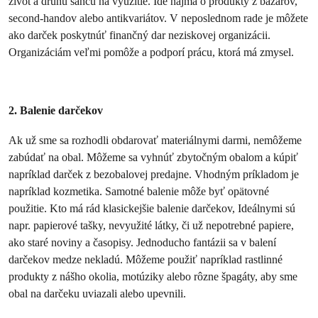
život a druhú šancu na využitie. Ide najmä o produkty z bazárov,
second-handov alebo antikvariátov. V neposlednom rade je môžete
ako darček poskytnúť finančný dar neziskovej organizácii.
Organizáciám veľmi pomôže a podporí prácu, ktorá má zmysel.
2. Balenie darčekov
Ak už sme sa rozhodli obdarovať materiálnymi darmi, nemôžeme
zabúdať na obal. Môžeme sa vyhnúť zbytočným obalom a kúpiť
napríklad darček z bezobalovej predajne. Vhodným príkladom je
napríklad kozmetika. Samotné balenie môže byť opätovné
použitie. Kto má rád klasickejšie balenie darčekov, Ideálnymi sú
napr. papierové tašky, nevyužité látky, či už nepotrebné papiere,
ako staré noviny a časopisy. Jednoducho fantázii sa v balení
darčekov medze nekladú. Môžeme použiť napríklad rastlinné
produkty z nášho okolia, motúziky alebo rôzne špagáty, aby sme
obal na darčeku uviazali alebo upevnili.