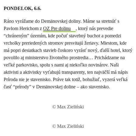
PONDELOK, 6.6.
Ráno vyrážame do Demänovskej doliny. Máme sa stretnúť s
Pavlom Herichom z
OZ Pre dolinu
, ktorý nás prevedie
“chráneným” územím, kde počuť stavebný buchot a pomedzi
vrcholky preriedených stromov presvitajú žeriavy. Miestom, kde
má popri desiatkach stavieb čoskoro vyrásť nový, ďalší hotel, ktorý
povolilo aj ministerstvo životného prostredia… Prichádzame na
veľké parkovisko, spolu s nami aj niekoľko novinárov. Naši
aktivisti a aktivistky vyťahujú transparenty, ten najväčší má nápis
Príroda nie je stavenisko. Práve tak totiž, bohužiaľ, vyzerá veľká
časť “prírody” v Demänovskej doline – ako stavenisko.
© Max Zieliński
© Max Zieliński