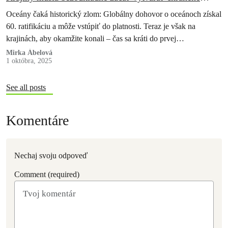
oblasti na otvorenom mori
Oceány čaká historický zlom: Globálny dohovor o oceánoch získal
60. ratifikáciu a môže vstúpiť do platnosti. Teraz je však na
krajinách, aby okamžite konali – čas sa kráti do prvej…
Mirka Ábelová
1 októbra, 2025
See all posts
Komentáre
Nechaj svoju odpoveď
Comment (required)