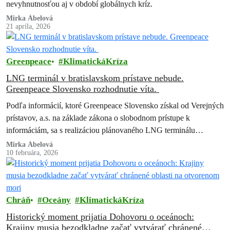
nevyhnutnosťou aj v období globálnych kríz.
Mirka Ábelová
21 apríla, 2026
Greenpeace
KlimatickáKríza
LNG terminál v bratislavskom prístave nebude.
Greenpeace Slovensko rozhodnutie víta.
Podľa informácií, ktoré Greenpeace Slovensko získal od Verejných
prístavov, a.s. na základe zákona o slobodnom prístupe k
informáciám, sa s realizáciou plánovaného LNG terminálu
nepočíta. Greenpeace Slovensko, ktorý proti projektu…
Mirka Ábelová
10 februára, 2026
Chráň
Oceány
KlimatickáKríza
Historický moment prijatia Dohovoru o oceánoch:
Krajiny musia bezodkladne začať vytvárať chránené