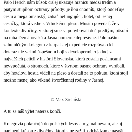
Palo Herich nám kúsok ďalej ukazuje hranicu medzi tretím a
piatym stupňom ochrany prírody: je ňou chodník, ktorý oddeľuje
cestu a megalomanský, zatiaľ nefungujúci, hotel, od lesnej
cestičky, ktorá vedie k Vrbickému plesu. Musím povedať, že v
kontexte divočiny, v ktorej sme sa pohybovali deň predtým, pôsobí
na mňa Demänovská a Jasná pomerne depresívne. Palo našim
zahraničným kolegom z karpatskej expedície rozpráva o ich
doteraz nie veľmi úspešnom boji s developermi, o jednej z
najväčších petícii v histórii Slovenska, ktorá zostala poslancami
nevypočutá, o stromoch, ktoré v štvrtom pásme ochrany vyrúbali,
aby hoteloví hostia videli na pleso a dostali za to pokutu, ktorá stojí
možno menej ako víkend štvorčlennej rodiny v Jasnej.
© Max Zieliński
A tu sa náš výlet nateraz končí.
Kolegovia pokračujú do poľských lesov a my, nahnevaní, ale aj
naplnení krásou z divočiny, ktorú sme zažili, odchádzame naspäť