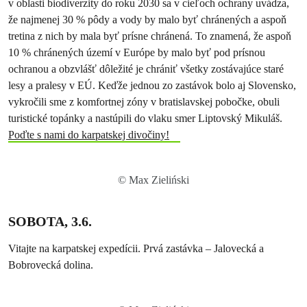
v oblasti biodiverzity do roku 2030 sa v cieľoch ochrany uvádza,
že najmenej 30 % pôdy a vody by malo byť chránených a aspoň
tretina z nich by mala byť prísne chránená. To znamená, že aspoň
10 % chránených území v Európe by malo byť pod prísnou
ochranou a obzvlášť dôležité je chrániť všetky zostávajúce staré
lesy a pralesy v EÚ. Keďže jednou zo zastávok bolo aj Slovensko,
vykročili sme z komfortnej zóny v bratislavskej pobočke, obuli
turistické topánky a nastúpili do vlaku smer Liptovský Mikuláš.
Poďte s nami do karpatskej divočiny!
© Max Zieliński
SOBOTA, 3.6.
Vitajte na karpatskej expedícii. Prvá zastávka – Jalovecká a
Bobrovecká dolina.