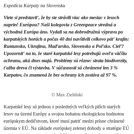
Expedícia Karpaty na Slovensku
Viete si predstaviť, že by ste strávili viac ako mesiac v lesoch
naprieč Európou? Naši kolegovia z Greenpeace stredná a
východná Európa áno. Vydali sa na dobrodružnú výpravu po
karpatských horách a počas 40 dní navštívili celkovo päť krajín:
Rumunsko, Ukrajinu, Maďarsko, Slovensko a Poľsko. Cieľ?
Upozorniť na to, že staré karpatské lesy potrebujú oveľa väčšiu
ochranu, akú dnes majú. Problémy sú rôzne: strata biodiverzity,
ťažba dreva či výstavba. V súčasnosti sú chránené len 3 %
Karpatov, čo znamená že bez ochrany ich zostáva až 97 %.
© Max Zieliński
Karpatské lesy sú jednou z posledných veľkých plôch starých
lesov na území Európy a svojou bohatou ekologickou hodnotou
európskym dedičstvom, ktoré musí patriť medzi prísne chránené
územia v EÚ. Na základe európskej zelenej dohody a stratégie EÚ