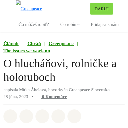
Pr
DARUJ
Ponuka
Čo môžeš robiť?
Čo robíme
Pridaj sa k nám
Článok
Chráň
|
Greenpeace
|
The issues we work on
O hlucháňovi, rolničke a
holoruboch
napísala Mirka Ábelová, hovorkyňa Greenpeace Slovensko
28 júna, 2023
•
0
Komentáre
Zdieľať na Whatsapp
Zdieľať na Facebook
Zdieľať na Twitter
Zdieľať prostredníctvom Em
Share on Bluesky