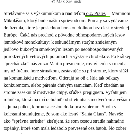
© Max Zieliński
Stretávame sa s výskumníkom a riaditeľom
o.z. Prales
Martinom
Mikolášom, ktorý bude naším sprievodcom. Pomaly sa vydávame
do územia, ktoré je poslednou horskou dolinou bez ciest v strednej
Európe. Čaká nás prechod z pôvodne obhospodarovaných lesov
(smrekové monokultúry) k sekundárnym starým zmiešaným
jedľovo-bukovým smrekovým lesom po neobhospodarovaných
prirodzených vetrových polomoch a výskyte chrobákov. Po krátkej
“prechádzke” nás zrazu Martin presmeruje, rovný terén sa mení a
my už fučíme hore strmákom, zastavujúc sa pri strome, ktorý slúži
na komunikáciu medveďom. Otierajú sa oň a šíria tak odkazy
konkurentom, alebo párenia chtivým samiciam. Keď zbadám na
strome zaseknuté medvedie chlpy, sťažka preglgnem. Vyťahujem
rolničku, ktorá ma má ochrániť od stretnutia s medveďom a vešiam
si ju na palicu, ktorou sa cestou do kopca zapieram. Spolu s
kolegami srandujeme, že som ako lesný “Santa Claus”. Navyše
ako “správna turistka” zisťujem, že som cestou stratila náhradné
topánky, ktoré som mala ledabolo prevesené cez batoh. No zober