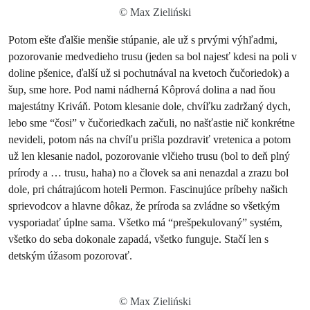
© Max Zieliński
Potom ešte ďalšie menšie stúpanie, ale už s prvými výhľadmi,
pozorovanie medvedieho trusu (jeden sa bol najesť kdesi na poli v
doline pšenice, ďalší už si pochutnával na kvetoch čučoriedok) a
šup, sme hore. Pod nami nádherná Kôprová dolina a nad ňou
majestátny Kriváň. Potom klesanie dole, chvíľku zadržaný dych,
lebo sme “čosi” v čučoriedkach začuli, no našťastie nič konkrétne
nevideli, potom nás na chvíľu prišla pozdraviť vretenica a potom
už len klesanie nadol, pozorovanie vlčieho trusu (bol to deň plný
prírody a … trusu, haha) no a človek sa ani nenazdal a zrazu bol
dole, pri chátrajúcom hoteli Permon. Fascinujúce príbehy našich
sprievodcov a hlavne dôkaz, že príroda sa zvládne so všetkým
vysporiadať úplne sama. Všetko má “prešpekulovaný” systém,
všetko do seba dokonale zapadá, všetko funguje. Stačí len s
detským úžasom pozorovať.
© Max Zieliński