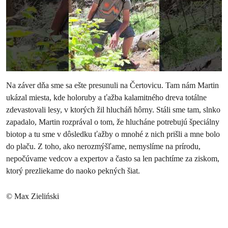
Na záver dňa sme sa ešte presunuli na Čertovicu. Tam nám Martin
ukázal miesta, kde holoruby a ťažba kalamitného dreva totálne
zdevastovali lesy, v ktorých žil hlucháň hôrny. Stáli sme tam, slnko
zapadalo, Martin rozprával o tom, že hlucháne potrebujú špeciálny
biotop a tu sme v dôsledku ťažby o mnohé z nich prišli a mne bolo
do plaču. Z toho, ako nerozmýšľame, nemyslíme na prírodu,
nepočúvame vedcov a expertov a často sa len pachtíme za ziskom,
ktorý prezliekame do naoko pekných šiat.
© Max Zieliński