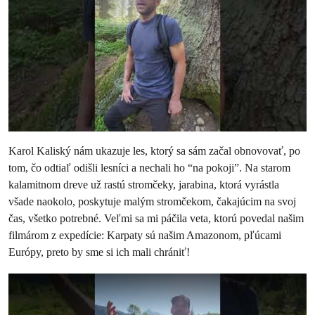
Karol Kaliský nám ukazuje les, ktorý sa sám začal obnovovať, po
tom, čo odtiaľ odišli lesníci a nechali ho “na pokoji”. Na starom
kalamitnom dreve už rastú stromčeky, jarabina, ktorá vyrástla
všade naokolo, poskytuje malým stromčekom, čakajúcim na svoj
čas, všetko potrebné. Veľmi sa mi páčila veta, ktorú povedal našim
filmárom z expedície: Karpaty sú našim Amazonom, pľúcami
Európy, preto by sme si ich mali chrániť!