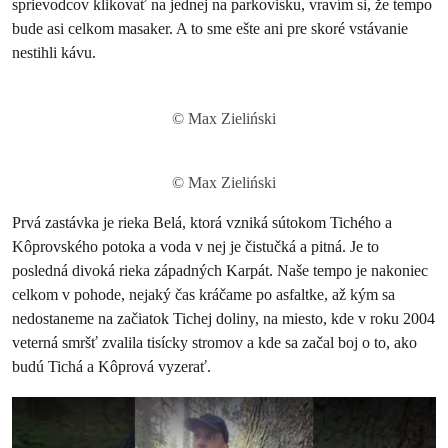
sprievodcov klikovať na jednej na parkovisku, vravím si, že tempo
bude asi celkom masaker. A to sme ešte ani pre skoré vstávanie
nestihli kávu.
© Max Zieliński
© Max Zieliński
Prvá zastávka je rieka Belá, ktorá vzniká sútokom Tichého a
Kôprovského potoka a voda v nej je čistučká a pitná. Je to
posledná divoká rieka západných Karpát. Naše tempo je nakoniec
celkom v pohode, nejaký čas kráčame po asfaltke, až kým sa
nedostaneme na začiatok Tichej doliny, na miesto, kde v roku 2004
veterná smršť zvalila tisícky stromov a kde sa začal boj o to, ako
budú Tichá a Kôprová vyzerať.