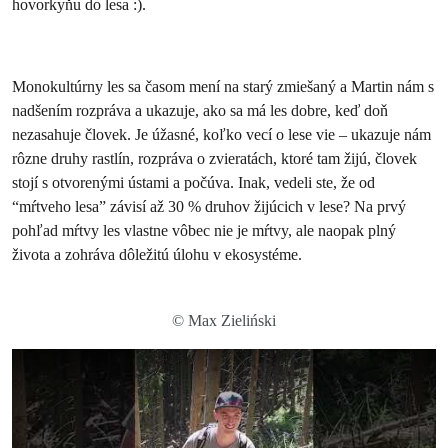
hovorkyňu do lesa :).
Monokultúrny les sa časom mení na starý zmiešaný a Martin nám s
nadšením rozpráva a ukazuje, ako sa má les dobre, keď doň
nezasahuje človek. Je úžasné, koľko vecí o lese vie – ukazuje nám
rôzne druhy rastlín, rozpráva o zvieratách, ktoré tam žijú, človek
stojí s otvorenými ústami a počúva. Inak, vedeli ste, že od
“mŕtveho lesa” závisí až 30 % druhov žijúcich v lese? Na prvý
pohľad mŕtvy les vlastne vôbec nie je mŕtvy, ale naopak plný
života a zohráva dôležitú úlohu v ekosystéme.
© Max Zieliński