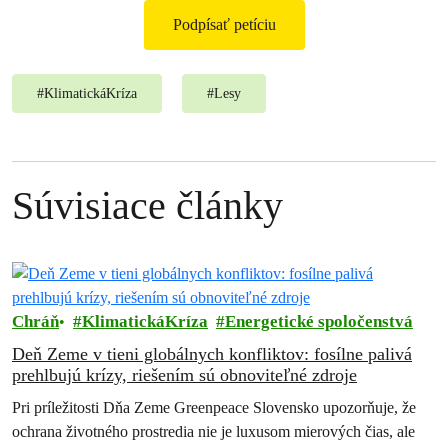
Podpísať petíciu
#
KlimatickáKríza
#
Lesy
Súvisiace články
Chráň
KlimatickáKríza
Energetické spoločenstvá
Deň Zeme v tieni globálnych konfliktov: fosílne palivá
prehlbujú krízy, riešením sú obnoviteľné zdroje
Pri príležitosti Dňa Zeme Greenpeace Slovensko upozorňuje, že
ochrana životného prostredia nie je luxusom mierových čias, ale