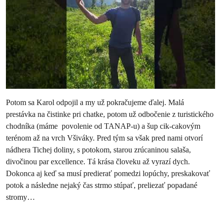
Potom sa Karol odpojil a my už pokračujeme ďalej. Malá
prestávka na čistinke pri chatke, potom už odbočenie z turistického
chodníka (máme povolenie od TANAP-u) a šup cik-cakovým
terénom až na vrch Všiváky. Pred tým sa však pred nami otvorí
nádhera Tichej doliny, s potokom, starou zrúcaninou salaša,
divočinou par excellence. Tá krása človeku až vyrazí dych.
Dokonca aj keď sa musí predierať pomedzi lopúchy, preskakovať
potok a následne nejaký čas strmo stúpať, preliezať popadané
stromy…