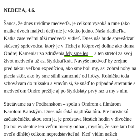
NEDEĽA, 4.6.
Šanca, že dnes uvidíme medveďa, je celkom vysoká a mne (ako
matke dvoch malých detí) nie je všetko jedno. Naša riaditeľka
Katka zase veľmi túži medveďa vidieť. Dnes nás bude sprevádzať
skúsený sprievodca, ktorý je v Tichej a Kôprovej doline ako doma,
Ondrej Kameniar zo združenia
My sme les
a ten stretol za svoj
život medveďa už asi štyridsaťkrát. Navyše medveď by zrejme
pred takou veľkou expedíciou, ako sme boli my, asi zobral nohy na
plecia skôr, ako by sme stihli zamrznúť od hrôzy. Rolničku teda
schovávam do ruksaku a vravím si, že snáď to prípadné stretnutie s
medveďom Ondro prežije aj po štyridsiaty prvý raz a my s ním.
Stretávame sa v Podbanskom – spolu s Ondrom a filmárom
Karolom Kaliským. Dnes nás čaká najdlhšia túra. Pre turistickú
začiatočníčku akou som ja, je predstava šiestich hodín v divočine
(to bol evidentne len veľmi mierny odhad, myslím, že sme tam boli
oveľa dlhšie) celkom nepredstaviteľná. Keď vidím našich