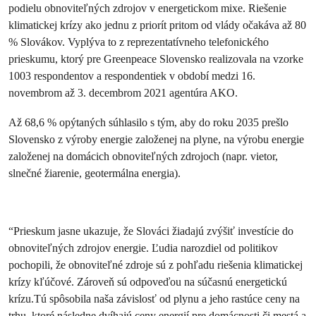
podielu obnoviteľných zdrojov v energetickom mixe. Riešenie
klimatickej krízy ako jednu z priorít pritom od vlády očakáva až 80
% Slovákov. Vyplýva to z reprezentatívneho telefonického
prieskumu, ktorý pre Greenpeace Slovensko realizovala na vzorke
1003 respondentov a respondentiek v období medzi 16.
novembrom až 3. decembrom 2021 agentúra AKO.
Až 68,6 % opýtaných súhlasilo s tým, aby do roku 2035 prešlo
Slovensko z výroby energie založenej na plyne, na výrobu energie
založenej na domácich obnoviteľných zdrojoch (napr. vietor,
slnečné žiarenie, geotermálna energia).
“Prieskum jasne ukazuje, že Slováci žiadajú zvýšiť investície do
obnoviteľných zdrojov energie. Ľudia narozdiel od politikov
pochopili, že obnoviteľné zdroje sú z pohľadu riešenia klimatickej
krízy kľúčové. Zároveň sú odpoveďou na súčasnú energetickú
krízu.Tú spôsobila naša závislosť od plynu a jeho rastúce ceny na
trhu, ktoré následne dvíhajú ceny energií pre domácnosti či mestá a