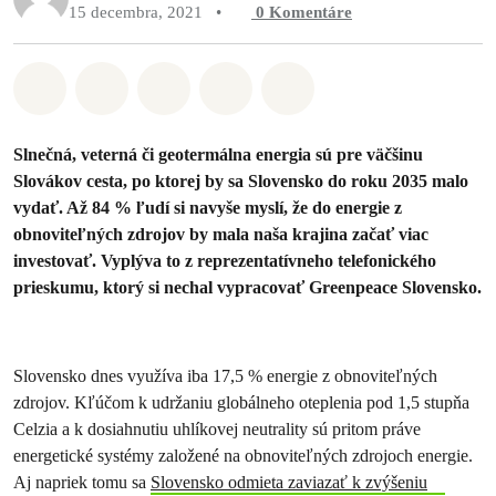
15 decembra, 2021
•
0
Komentáre
Zdieľať na Whatsapp
Zdieľať na Facebook
Zdieľať na Twitter
Zdieľať prostredníctvom Em
Share on Bluesky
Slnečná, veterná či geotermálna energia sú pre väčšinu
Slovákov cesta, po ktorej by sa Slovensko do roku 2035 malo
vydať. Až 84 % ľudí si navyše myslí, že do energie z
obnoviteľných zdrojov by mala naša krajina začať viac
investovať. Vyplýva to z reprezentatívneho telefonického
prieskumu, ktorý si nechal vypracovať Greenpeace Slovensko.
Slovensko dnes využíva iba 17,5 % energie z obnoviteľných
zdrojov. Kľúčom k udržaniu globálneho oteplenia pod 1,5 stupňa
Celzia a k dosiahnutiu uhlíkovej neutrality sú pritom práve
energetické systémy založené na obnoviteľných zdrojoch energie.
Aj napriek tomu sa
Slovensko odmieta zaviazať k zvýšeniu