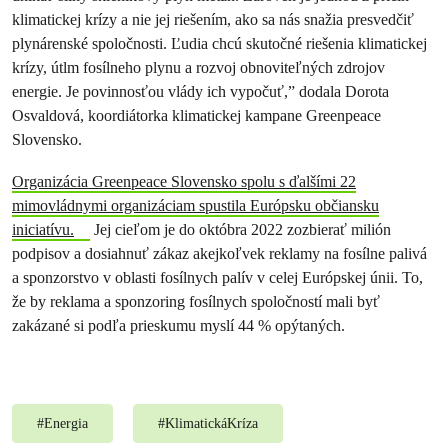
klimatickej krízy a nie jej riešením, ako sa nás snažia presvedčiť
plynárenské spoločnosti. Ľudia chcú skutočné riešenia klimatickej
krízy, útlm fosílneho plynu a rozvoj obnoviteľných zdrojov
energie. Je povinnosťou vlády ich vypočuť,” dodala Dorota
Osvaldová, koordiátorka klimatickej kampane Greenpeace
Slovensko.
Organizácia Greenpeace Slovensko spolu s ďalšími 22
mimovládnymi organizáciam spustila Európsku občiansku
iniciatívu.
Jej cieľom je do októbra 2022 zozbierať milión
podpisov a dosiahnuť zákaz akejkoľvek reklamy na fosílne palivá
a sponzorstvo v oblasti fosílnych palív v celej Európskej únii. To,
že by reklama a sponzoring fosílnych spoločností mali byť
zakázané si podľa prieskumu myslí 44 % opýtaných.
#
Energia
#
KlimatickáKríza