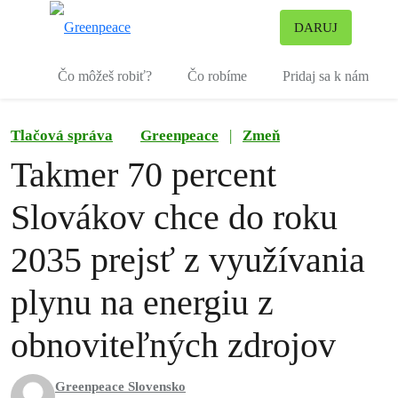
Pr
DARUJ
Ponuka
Čo môžeš robiť?
Čo robíme
Pridaj sa k nám
Tlačová správa
Greenpeace
|
Zmeň
Takmer 70 percent
Slovákov chce do roku
2035 prejsť z využívania
plynu na energiu z
obnoviteľných zdrojov
Greenpeace Slovensko