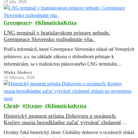
23 júla, 2026
Greenpeace
KlimatickáKríza
LNG terminál v bratislavskom prístave nebude.
Greenpeace Slovensko rozhodnutie víta.
Podľa informácií, ktoré Greenpeace Slovensko získal od Verejných
prístavov, a.s. na základe zákona o slobodnom prístupe k
informáciám, sa s realizáciou plánovaného LNG terminálu
nepočíta. Greenpeace Slovensko, ktorý proti projektu…
Mirka Ábelová
10 februára, 2026
Chráň
Oceány
KlimatickáKríza
Historický moment prijatia Dohovoru o oceánoch:
Krajiny musia bezodkladne začať vytvárať chránené
oblasti na otvorenom mori
Oceány čaká historický zlom: Globálny dohovor o oceánoch získal