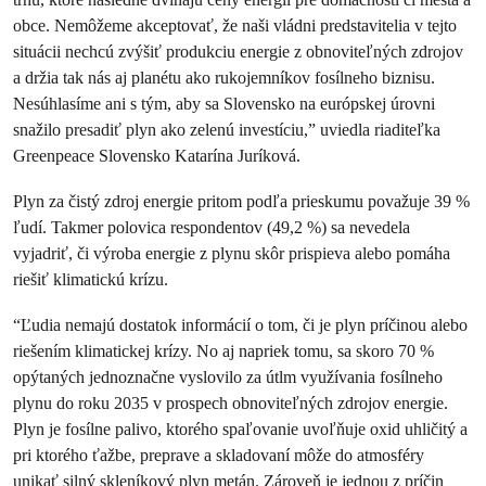
obce. Nemôžeme akceptovať, že naši vládni predstavitelia v tejto
situácii nechcú zvýšiť produkciu energie z obnoviteľných zdrojov
a držia tak nás aj planétu ako rukojemníkov fosílneho biznisu.
Nesúhlasíme ani s tým, aby sa Slovensko na európskej úrovni
snažilo presadiť plyn ako zelenú investíciu,” uviedla riaditeľka
Greenpeace Slovensko Katarína Juríková.
Plyn za čistý zdroj energie pritom podľa prieskumu považuje 39 %
ľudí. Takmer polovica respondentov (49,2 %) sa nevedela
vyjadriť, či výroba energie z plynu skôr prispieva alebo pomáha
riešiť klimatickú krízu.
“Ľudia nemajú dostatok informácií o tom, či je plyn príčinou alebo
riešením klimatickej krízy. No aj napriek tomu, sa skoro 70 %
opýtaných jednoznačne vyslovilo za útlm využívania fosílneho
plynu do roku 2035 v prospech obnoviteľných zdrojov energie.
Plyn je fosílne palivo, ktorého spaľovanie uvoľňuje oxid uhličitý a
pri ktorého ťažbe, preprave a skladovaní môže do atmosféry
unikať silný skleníkový plyn metán. Zároveň je jednou z príčin