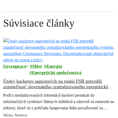
Súvisiace články
Greenpeace
Mier
Energia
Energetické spoločenstvá
Útoky hackerov napojených na ruskú FSB potvrdili
zraniteľnosť slovenského centralizovaného energetického
systému, upozorňuje Greenpeace Slovensko.
Podľa medializovaných informácií hackeri prenikali do
Decentralizované obnoviteľné zdroje sú cestou z krízy.
informačných systémov štátnych inštitúcií a zároveň sa zamerali na
sektory, ktoré sú z pohľadu fungovania štátu považované za
kritické. Išlo najmä o energetiku, obranný…
Mirka Ábelová