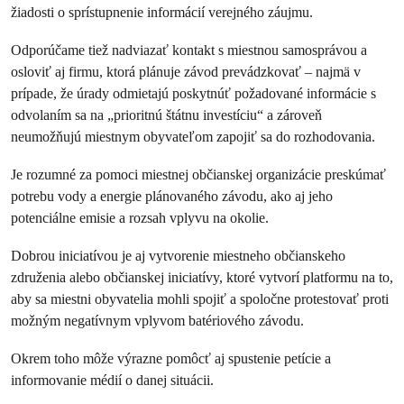
žiadosti o sprístupnenie informácií verejného záujmu.
Odporúčame tiež nadviazať kontakt s miestnou samosprávou a
osloviť aj firmu, ktorá plánuje závod prevádzkovať – najmä v
prípade, že úrady odmietajú poskytnúť požadované informácie s
odvolaním sa na „prioritnú štátnu investíciu“ a zároveň
neumožňujú miestnym obyvateľom zapojiť sa do rozhodovania.
Je rozumné za pomoci miestnej občianskej organizácie preskúmať
potrebu vody a energie plánovaného závodu, ako aj jeho
potenciálne emisie a rozsah vplyvu na okolie.
Dobrou iniciatívou je aj vytvorenie miestneho občianskeho
združenia alebo občianskej iniciatívy, ktoré vytvorí platformu na to,
aby sa miestni obyvatelia mohli spojiť a spoločne protestovať proti
možným negatívnym vplyvom batériového závodu.
Okrem toho môže výrazne pomôcť aj spustenie petície a
informovanie médií o danej situácii.