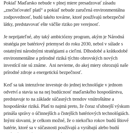
Pokiaľ Maďarsko nebude v plnej miere presadzovať zásadu
„znečisťovateľ platí“ a pokiaľ nebude zaručená environmentálna
zodpovednosť, budú takéto továrne, ktoré používajú nebezpečné
látky, predstavovať ešte väčšie riziko pre verejnosť.
Je neprijateľné, aby taký ambiciózny program, akým je Národná
stratégia pre batériový priemysel do roku 2030, nebol v súlade s
ostatnými národnými stratégiami a cieľmi. Dlhodobé a krátkodobé
environmentálne a prírodné riziká týchto obrovských nových
investícií nie sú známe. Ani nevieme, do akej miery ohrozujú naše
prírodné zdroje a energetickú bezpečnosť.
Keď sa tak intenzívne investuje do jednej technológie v jednom
odvetví a stavia sa na nej budúcnosť maďarského hospodárstva,
predstavuje to na základe súčasných trendov vnútroštátne a
hospodárske riziká. Platí to najmä preto, že čoraz sľubnejší výskum
prináša správy o účinnejších a čistejších batériových technológiách.
Inými slovami, je celkom možné, že o niekoľko rokov budú lítiové
batérie, ktoré sa v súčasnosti používajú a vyrábajú alebo budú