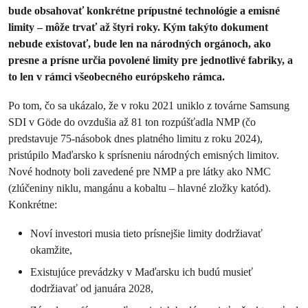
bude obsahovať konkrétne prípustné technológie a emisné
limity – môže trvať až štyri roky. Kým takýto dokument
nebude existovať, bude len na národných orgánoch, ako
presne a prísne určia povolené limity pre jednotlivé fabriky, a
to len v rámci všeobecného európskeho rámca.
Po tom, čo sa ukázalo, že v roku 2021 uniklo z továrne Samsung
SDI v Göde do ovzdušia až 81 ton rozpúšťadla NMP (čo
predstavuje 75-násobok dnes platného limitu z roku 2024),
pristúpilo Maďarsko k sprísneniu národných emisných limitov.
Nové hodnoty boli zavedené pre NMP a pre látky ako NMC
(zlúčeniny niklu, mangánu a kobaltu – hlavné zložky katód).
Konkrétne:
Noví investori musia tieto prísnejšie limity dodržiavať
okamžite,
Existujúce prevádzky v Maďarsku ich budú musieť
dodržiavať od januára 2028,