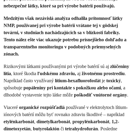
nebezpečné látky, ktoré sa pri výrobe batérií používajú.
Medzitým však nezávislá analýza odhalila prítomnosť látky
NMP, používanej pri výrobe batérií vrátane tej v gödskej
továrni, v studniach nachádzajúcich sa v blízkosti fabriky.
Tento nález ešte viac ukazuje potrebu prísnejšieho dohľadu a
transparentného monitoringu v podobných priemyselných
zónach.
Rizikovými látkami používanými pri výrobe batérií sú aj
zlúčeniny
lítia
, ktoré škodia
ľudskému zdraviu,
aj
životnému prostrediu
.
Napríklad často využívaný
lítium-hexafluorofosfát
je
toxický
,
spôsobuje
popáleniny pri kontakte s pokožkou alebo očami
, a
dlhodobé vystavenie tejto látke môže
poškodiť vnútorné orgány
.
Viaceré
organické rozpúšťadlá
používané v elektrolytoch lítium-
iónových batérií môžu byť rovnako zdraviu škodlivé – napríklad
etylénkarbonát
,
dimetylkarbonát
,
propylénkarbonát
,
1,2-
dimetoxyetán
,
butyrolaktón
či
tetrahydrofurán
. Posledne