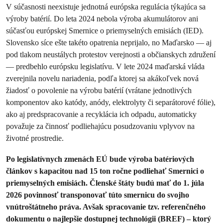
V súčasnosti neexistuje jednotná európska regulácia týkajúca sa
výroby batérií. Do leta 2024 nebola výroba akumulátorov ani
súčasťou európskej Smernice o priemyselných emisiách (IED).
Slovensko síce ešte takéto opatrenia neprijalo, no Maďarsko — aj
pod tlakom neustálych protestov verejnosti a občianskych združení
— predbehlo európsku legislatívu. V lete 2024 maďarská vláda
zverejnila novelu nariadenia, podľa ktorej sa akákoľvek nová
žiadosť o povolenie na výrobu batérií (vrátane jednotlivých
komponentov ako katódy, anódy, elektrolyty či separátorové fólie),
ako aj predspracovanie a recyklácia ich odpadu, automaticky
považuje za činnosť podliehajúcu posudzovaniu vplyvov na
životné prostredie.
Po legislatívnych zmenách EÚ bude výroba batériových
článkov s kapacitou nad 15 ton ročne podliehať Smernici o
priemyselných emisiách. Členské štáty budú mať do 1. júla
2026 povinnosť transponovať túto smernicu do svojho
vnútroštátneho práva. Avšak spracovanie tzv. referenčného
dokumentu o najlepšie dostupnej technológii (BREF) – ktorý