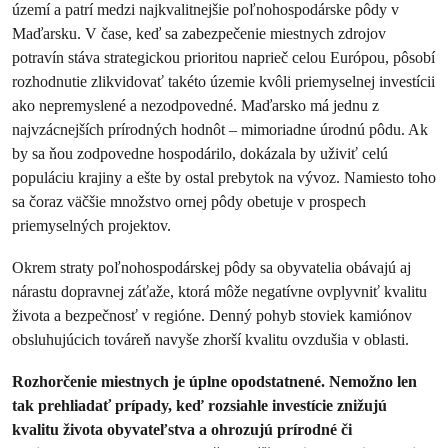
území a patrí medzi najkvalitnejšie poľnohospodárske pôdy v
Maďarsku. V čase, keď sa zabezpečenie miestnych zdrojov
potravín stáva strategickou prioritou naprieč celou Európou, pôsobí
rozhodnutie zlikvidovať takéto územie kvôli priemyselnej investícii
ako nepremyslené a nezodpovedné. Maďarsko má jednu z
najvzácnejších prírodných hodnôt – mimoriadne úrodnú pôdu. Ak
by sa ňou zodpovedne hospodárilo, dokázala by uživiť celú
populáciu krajiny a ešte by ostal prebytok na vývoz. Namiesto toho
sa čoraz väčšie množstvo ornej pôdy obetuje v prospech
priemyselných projektov.
Okrem straty poľnohospodárskej pôdy sa obyvatelia obávajú aj
nárastu dopravnej záťaže, ktorá môže negatívne ovplyvniť kvalitu
života a bezpečnosť v regióne. Denný pohyb stoviek kamiónov
obsluhujúcich továreň navyše zhorší kvalitu ovzdušia v oblasti.
Rozhorčenie miestnych je úplne opodstatnené. Nemožno len
tak prehliadať prípady, keď rozsiahle investície znižujú
kvalitu života obyvateľstva a ohrozujú prírodné či