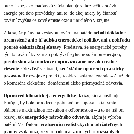
preto jasné, ako maďarská vláda plánuje zabezpečiť dodávku
energie pre tieto prevádzky, ani to, do akej miery by činnosť
tovární zvýšila celkové emisie oxidu uhličitého v krajine.
Zdá sa, že plány na výstavbu tovární na batérie
neboli dôkladne
premyslené ani z hľadiska energetickej politiky, ani z pohľadu
potrieb elektrizačnej sústavy
. Predstava, že energetické potreby
týchto tovární by sa mali pokrývať výlučne solárnou energiou,
pôsobí skôr ako núdzové improvizovanie než ako reálne
riešenie
. Obzvlášť v situácii,
keď vládne opatrenia prakticky
pozastavili
rozvojové projekty v oblasti solárnej energie – či už ide
o komerčné elektrárne, domácnosti alebo priemyselné odvetvia.
Uprostred klimatickej a energetickej krízy
, ktorá postihuje
Európu, by bolo prirodzene potrebné pristupovať k takýmto
plánom s maximálnou rozvahou a odbornosťou – a to najmä pri
rozvoji tak
energeticky náročného odvetvia
, akým je výroba
batérií. Vzhľadom na
absenciu realistických a udržateľných
plánov
však hrozí, že v prípade realizácie týchto
rozsiahlych