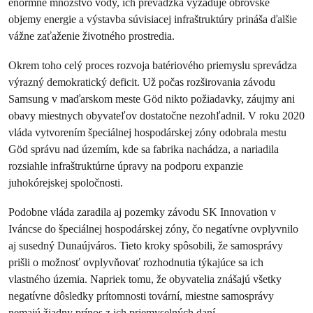
enormné množstvo vody, ich prevádzka vyžaduje obrovské
objemy energie a výstavba súvisiacej infraštruktúry prináša ďalšie
vážne zaťaženie životného prostredia.
Okrem toho celý proces rozvoja batériového priemyslu sprevádza
výrazný demokratický deficit. Už počas rozširovania závodu
Samsung v maďarskom meste Göd nikto požiadavky, záujmy ani
obavy miestnych obyvateľov dostatočne nezohľadnil. V roku 2020
vláda vytvorením špeciálnej hospodárskej zóny odobrala mestu
Göd správu nad územím, kde sa fabrika nachádza, a nariadila
rozsiahle infraštruktúrne úpravy na podporu expanzie
juhokórejskej spoločnosti.
Podobne vláda zaradila aj pozemky závodu SK Innovation v
Iváncse do špeciálnej hospodárskej zóny, čo negatívne ovplyvnilo
aj susedný Dunaújváros. Tieto kroky spôsobili, že samosprávy
prišli o možnosť ovplyvňovať rozhodnutia týkajúce sa ich
vlastného územia. Napriek tomu, že obyvatelia znášajú všetky
negatívne dôsledky prítomnosti tovární, miestne samosprávy
nemajú žiadny prínos z ich priemyselných daní.