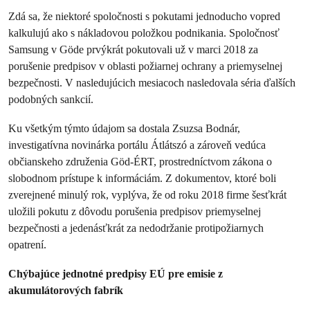
Zdá sa, že niektoré spoločnosti s pokutami jednoducho vopred
kalkulujú ako s nákladovou položkou podnikania. Spoločnosť
Samsung v Göde prvýkrát pokutovali už v marci 2018 za
porušenie predpisov v oblasti požiarnej ochrany a priemyselnej
bezpečnosti. V nasledujúcich mesiacoch nasledovala séria ďalších
podobných sankcií.
Ku všetkým týmto údajom sa dostala Zsuzsa Bodnár,
investigatívna novinárka portálu Átlátszó a zároveň vedúca
občianskeho združenia Göd-ÉRT, prostredníctvom zákona o
slobodnom prístupe k informáciám. Z dokumentov, ktoré boli
zverejnené minulý rok, vyplýva, že od roku 2018 firme šesťkrát
uložili pokutu z dôvodu porušenia predpisov priemyselnej
bezpečnosti a jedenásťkrát za nedodržanie protipožiarnych
opatrení.
Chýbajúce jednotné predpisy EÚ pre emisie z
akumulátorových fabrík