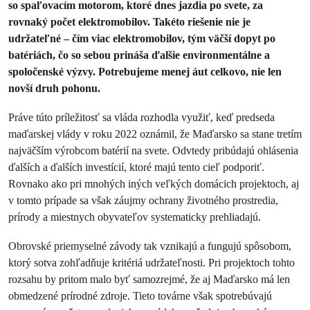
so spaľovacím motorom, ktoré dnes jazdia po svete, za
rovnaký počet elektromobilov. Takéto riešenie nie je
udržateľné – čím viac elektromobilov, tým väčší dopyt po
batériách, čo so sebou prináša ďalšie environmentálne a
spoločenské výzvy. Potrebujeme menej áut celkovo, nie len
novší druh pohonu.
Práve túto príležitosť sa vláda rozhodla využiť, keď predseda
maďarskej vlády v roku 2022 oznámil, že Maďarsko sa stane tretím
najväčším výrobcom batérií na svete. Odvtedy pribúdajú ohlásenia
ďalších a ďalších investícií, ktoré majú tento cieľ podporiť.
Rovnako ako pri mnohých iných veľkých domácich projektoch, aj
v tomto prípade sa však záujmy ochrany životného prostredia,
prírody a miestnych obyvateľov systematicky prehliadajú.
Obrovské priemyselné závody tak vznikajú a fungujú spôsobom,
ktorý sotva zohľadňuje kritériá udržateľnosti. Pri projektoch tohto
rozsahu by pritom malo byť samozrejmé, že aj Maďarsko má len
obmedzené prírodné zdroje. Tieto továrne však spotrebúvajú