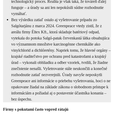
technologický proces. Realita je však taká, že továreň ďalej
funguje – a úrady sa ani len nepokúsili súdne rozhodnutie
vymáhať.
Bez výsledku zatiaľ ostalo aj vyšetrovanie prípadu zo
Salgótarjánu z marca 2024. Greenpeace vtedy zistil, že z
areálu firmy Éltex Kft., ktorá skladuje batériový odpad,
vytekala do potoka Salgó-patak červenkastá látka obsahujúca
vo významnom množstve karcinogénne chemikálie ako
vinylchlorid a dichlóretény. Napriek tomu, že hlavné orgány –
krajské riaditeľstvo pre ochranu pred katastrofami a krajský
úrad – vykonali obhliadku a odber vzoriek, tvrdili, že žiadne
znečistenie nenašli. Vyšetrovanie stále neukončili a konečné
rozhodnutie zatiaľ nezverejnili. Úrady navyše neposkytli
Greenpeace ani informácie o priebehu vyšetrovania, hoci o ne
opakovane žiadal na základe zákona o slobodnom prístupe k
informáciám a požiadal aj o postavenie účastníka konania –
bez úspechu.
Firmy s pokutami často vopred rátajú