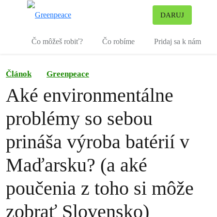
Pr
DARUJ
Ponuka
Čo môžeš robiť?
Čo robíme
Pridaj sa k nám
Článok
Greenpeace
Aké environmentálne
problémy so sebou
prináša výroba batérií v
Maďarsku? (a aké
poučenia z toho si môže
zobrať Slovensko)