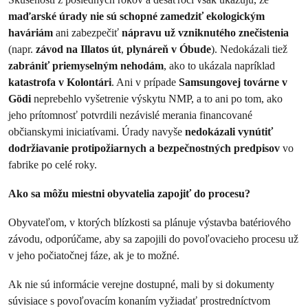
maďarské úrady nie sú schopné zamedziť ekologickým
haváriám
ani zabezpečiť
nápravu už vzniknutého znečistenia
(napr.
závod na Illatos út
,
plynáreň v Óbude
). Nedokázali tiež
zabrániť priemyselným nehodám
, ako to ukázala napríklad
katastrofa v Kolontári
. Ani v prípade
Samsungovej továrne v
Gödi
neprebehlo vyšetrenie výskytu NMP, a to ani po tom, ako
jeho prítomnosť potvrdili nezávislé merania financované
občianskymi iniciatívami. Úrady navyše
nedokázali vynútiť
dodržiavanie protipožiarnych a bezpečnostných predpisov
vo
fabrike po celé roky.
Ako sa môžu miestni obyvatelia zapojiť do procesu?
Obyvateľom, v ktorých blízkosti sa plánuje výstavba batériového
závodu, odporúčame, aby sa zapojili do povoľovacieho procesu už
v jeho počiatočnej fáze, ak je to možné.
Ak nie sú informácie verejne dostupné, mali by si dokumenty
súvisiace s povoľovacím konaním vyžiadať prostredníctvom