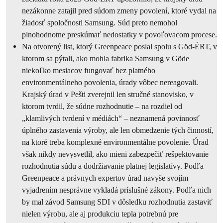
nezákonne zatajil pred súdom zmeny povolení, ktoré vydal na
žiadosť spoločnosti Samsung. Súd preto nemohol
plnohodnotne preskúmať nedostatky v povoľovacom procese.
Na otvorený list, ktorý Greenpeace poslal spolu s Göd-ÉRT, v
ktorom sa pýtali, ako mohla fabrika Samsung v Göde
niekoľko mesiacov fungovať bez platného
environmentálneho povolenia, úrady vôbec nereagovali.
Krajský úrad v Pešti zverejnil len stručné stanovisko, v
ktorom tvrdil, že súdne rozhodnutie – na rozdiel od
„klamlivých tvrdení v médiách“ – neznamená povinnosť
úplného zastavenia výroby, ale len obmedzenie tých činností,
na ktoré treba komplexné environmentálne povolenie. Úrad
však nikdy nevysvetlil, ako mieni zabezpečiť rešpektovanie
rozhodnutia súdu a dodržiavanie platnej legislatívy. Podľa
Greenpeace a právnych expertov úrad navyše svojím
vyjadrením nesprávne vykladá príslušné zákony. Podľa nich
by mal závod Samsung SDI v dôsledku rozhodnutia zastaviť
nielen výrobu, ale aj produkciu tepla potrebnú pre