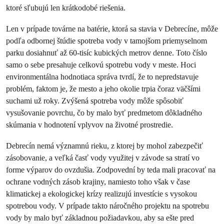
ktoré sľubujú len krátkodobé riešenia.
Len v prípade továrne na batérie, ktorá sa stavia v Debrecíne, môže
podľa odbornej štúdie spotreba vody v tamojšom priemyselnom
parku dosiahnuť až 60-tisíc kubických metrov denne. Toto číslo
samo o sebe presahuje celkovú spotrebu vody v meste. Hoci
environmentálna hodnotiaca správa tvrdí, že to nepredstavuje
problém, faktom je, že mesto a jeho okolie trpia čoraz väčšími
suchami už roky. Zvýšená spotreba vody môže spôsobiť
vysušovanie povrchu, čo by malo byť predmetom dôkladného
skúmania v hodnotení vplyvov na životné prostredie.
Debrecín nemá významnú rieku, z ktorej by mohol zabezpečiť
zásobovanie, a veľká časť vody využitej v závode sa stratí vo
forme výparov do ovzdušia. Zodpovední by teda mali pracovať na
ochrane vodných zásob krajiny, namiesto toho však v čase
klimatickej a ekologickej krízy realizujú investície s vysokou
spotrebou vody. V prípade takto náročného projektu na spotrebu
vody by malo byť základnou požiadavkou, aby sa ešte pred