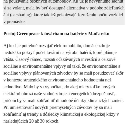
na používanie osobných automobilov. Ak už je nevyhnutné sadnúť
si za volant, mala by byť dostupná alternatíva v podobe zdieľaných
áut (carsharing), ktoré taktiež prispievajú k zníženiu počtu vozidiel
v premávke.
Postoj Greenpeace k továrňam na batérie v Maďarsku
Aj keď je potrebné rozvíjať elektromobilitu, domáce zdroje
nedokážu pokryť počet tovární na výrobu batérií, ktoré plánuje
vláda. Časový rámec, rozsah očakávaných investícií a celkové
sociálne a environmentálne vplyvy sú také, že environmentálne a
sociálne vplyvy plánovaných závodov by sa mali posudzovať skôr
v kontexte strategického environmentálneho hodnotenia než
jednotlivo. Malo by sa vypočítať, do akej miery toľko nových
elektrární ohrozí naše vodné zdroje a energetickú bezpečnosť,
pričom by sa mali zohľadniť dlhodobé účinky klimatických zmien.
Pri umiestňovaní nových priemyselných závodov by sa mali
zohľadniť aj trendy a dôsledky klimatickej a ekologickej krízy v
nasledujúcich 20 až 30 rokoch.