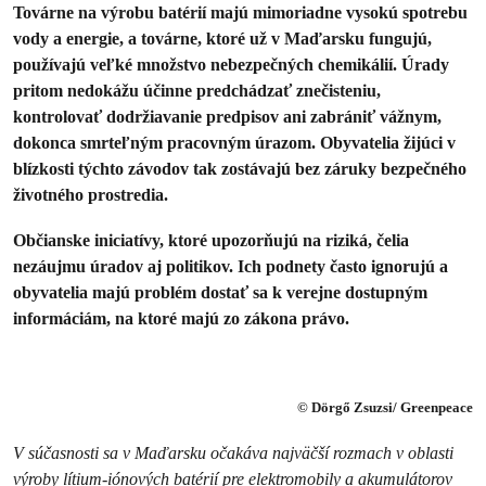
Továrne na výrobu batérií majú mimoriadne vysokú spotrebu
vody a energie, a továrne, ktoré už v Maďarsku fungujú,
používajú veľké množstvo nebezpečných chemikálií. Úrady
pritom nedokážu účinne predchádzať znečisteniu,
kontrolovať dodržiavanie predpisov ani zabrániť vážnym,
dokonca smrteľným pracovným úrazom. Obyvatelia žijúci v
blízkosti týchto závodov tak zostávajú bez záruky bezpečného
životného prostredia.
Občianske iniciatívy, ktoré upozorňujú na riziká, čelia
nezáujmu úradov aj politikov. Ich podnety často ignorujú a
obyvatelia majú problém dostať sa k verejne dostupným
informáciám, na ktoré majú zo zákona právo.
© Dörgő Zsuzsi/ Greenpeace
V súčasnosti sa v Maďarsku očakáva najväčší rozmach v oblasti
výroby lítium-iónových batérií pre elektromobily a akumulátorov