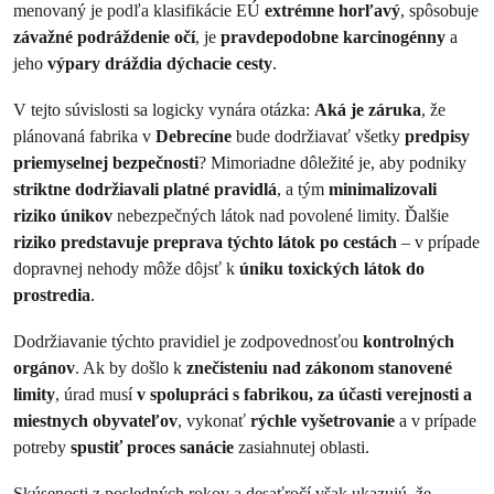
menovaný je podľa klasifikácie EÚ
extrémne horľavý
, spôsobuje
závažné podráždenie očí
, je
pravdepodobne karcinogénny
a
jeho
výpary dráždia dýchacie cesty
.
V tejto súvislosti sa logicky vynára otázka:
Aká je záruka
, že
plánovaná fabrika v
Debrecíne
bude dodržiavať všetky
predpisy
priemyselnej bezpečnosti
? Mimoriadne dôležité je, aby podniky
striktne dodržiavali platné pravidlá
, a tým
minimalizovali
riziko únikov
nebezpečných látok nad povolené limity. Ďalšie
riziko predstavuje preprava týchto látok po cestách
– v prípade
dopravnej nehody môže dôjsť k
úniku toxických látok do
prostredia
.
Dodržiavanie týchto pravidiel je zodpovednosťou
kontrolných
orgánov
. Ak by došlo k
znečisteniu nad zákonom stanovené
limity
, úrad musí
v spolupráci s fabrikou, za účasti verejnosti a
miestnych obyvateľov
, vykonať
rýchle vyšetrovanie
a v prípade
potreby
spustiť proces sanácie
zasiahnutej oblasti.
Skúsenosti z posledných rokov a desaťročí však ukazujú, že