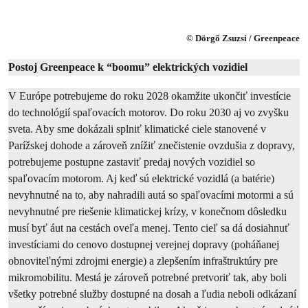
© Dörgő Zsuzsi / Greenpeace
Postoj Greenpeace k “boomu” elektrických vozidiel
V Európe
potrebujeme do roku 2028 okamžite ukončiť investície
do technológií spaľovacích motorov. Do roku 2030 aj vo zvyšku
sveta. Aby sme dokázali splniť klimatické ciele stanovené v
Parížskej dohode a zároveň znížiť znečistenie ovzdušia z dopravy,
potrebujeme postupne zastaviť predaj nových vozidiel so
spaľovacím motorom. Aj keď sú elektrické vozidlá (a batérie)
nevyhnutné na to, aby nahradili autá so spaľovacími motormi a sú
nevyhnutné pre riešenie klimatickej krízy, v konečnom dôsledku
musí byť áut na cestách oveľa menej. Tento cieľ sa dá dosiahnuť
investíciami do cenovo dostupnej verejnej dopravy (poháňanej
obnoviteľnými zdrojmi energie) a zlepšením infraštruktúry pre
mikromobilitu. Mestá je zároveň potrebné pretvoriť tak, aby boli
všetky potrebné služby dostupné na dosah a ľudia neboli odkázaní