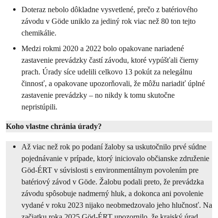
Doteraz nebolo dôkladne vysvetlené, prečo z batériového
závodu v Göde uniklo za jediný rok viac než 80 ton tejto
chemikálie.
Medzi rokmi 2020 a 2022 bolo opakovane nariadené
zastavenie prevádzky častí závodu, ktoré vypúšťali čierny
prach. Úrady síce udelili celkovo 13 pokút za nelegálnu
činnosť, a opakovane upozorňovali, že môžu nariadiť úplné
zastavenie prevádzky – no nikdy k tomu skutočne
nepristúpili.
Koho vlastne chránia úrady?
Až viac než rok po podaní žaloby sa uskutočnilo prvé súdne
pojednávanie v prípade, ktorý iniciovalo občianske združenie
Göd-ÉRT v súvislosti s environmentálnym povolením pre
batériový závod v Göde. Žalobu podali preto, že prevádzka
závodu spôsobuje nadmerný hluk, a dokonca ani povolenie
vydané v roku 2023 nijako neobmedzovalo jeho hlučnosť. Na
začiatku roka 2025 Göd-ÉRT upozornilo, že krajský úrad