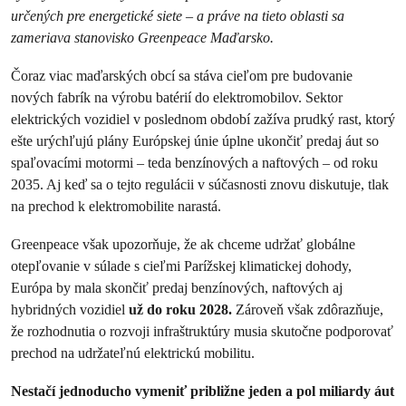
určených pre energetické siete – a práve na tieto oblasti sa
zameriava stanovisko Greenpeace Maďarsko.
Čoraz viac maďarských obcí sa stáva cieľom pre budovanie
nových fabrík na výrobu batérií do elektromobilov. Sektor
elektrických vozidiel v poslednom období zažíva prudký rast, ktorý
ešte urýchľujú plány Európskej únie úplne ukončiť predaj áut so
spaľovacími motormi – teda benzínových a naftových – od roku
2035. Aj keď sa o tejto regulácii v súčasnosti znovu diskutuje, tlak
na prechod k elektromobilite narastá.
Greenpeace však upozorňuje, že ak chceme udržať globálne
otepľovanie v súlade s cieľmi Parížskej klimatickej dohody,
Európa by mala skončiť predaj benzínových, naftových aj
hybridných vozidiel
už do roku 2028.
Zároveň však zdôrazňuje,
že rozhodnutia o rozvoji infraštruktúry musia skutočne podporovať
prechod na udržateľnú elektrickú mobilitu.
Nestačí jednoducho vymeniť približne jeden a pol miliardy áut