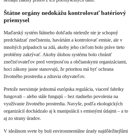
Štátne orgány nedokážu kontrolovať batériový
priemysel
Maďarský systém štátneho dohľadu nielenže nie je schopný
predchádzať znečisteniu, haváriám a kontrolovať emisie, ale v
mnohých prípadoch sa zdá, akoby jeho cieľom bolo práve tieto
problémy zakrývať. Akoby úlohou systému bolo chrániť
znečisťovateľov pred verejnosťou a občianskymi organizáciami,
hoci zákony jasne stanovujú, že prioritou má byť ochrana
životného prostredia a zdravia obyvateľov.
Pretože neexistuje jednotná európska regulácia, viaceré fabriky
fungovali – alebo stále fungujú – bez riadneho povolenia na
využívanie životného prostredia. Navyše, podľa ekologických
organizácií dochádzalo aj k manipulácii s emisnými údajmi – a to
aj zo strany úradov.
V ideálnom svete by boli environmentálne úrady najdôležitejšími