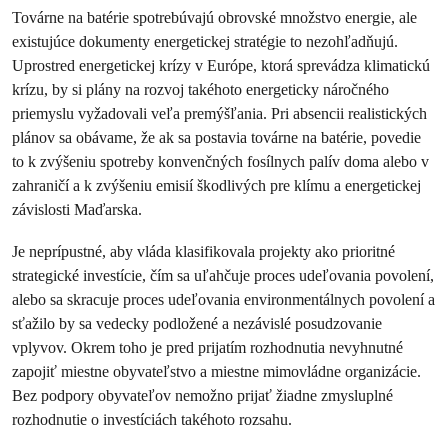
Továrne na batérie spotrebúvajú obrovské množstvo energie, ale
existujúce dokumenty energetickej stratégie to nezohľadňujú.
Uprostred energetickej krízy v Európe, ktorá sprevádza klimatickú
krízu, by si plány na rozvoj takéhoto energeticky náročného
priemyslu vyžadovali veľa premýšľania. Pri absencii realistických
plánov sa obávame, že ak sa postavia továrne na batérie, povedie
to k zvýšeniu spotreby konvenčných fosílnych palív doma alebo v
zahraničí a k zvýšeniu emisií škodlivých pre klímu a energetickej
závislosti Maďarska.
Je neprípustné, aby vláda klasifikovala projekty ako prioritné
strategické investície, čím sa uľahčuje proces udeľovania povolení,
alebo sa skracuje proces udeľovania environmentálnych povolení a
sťažilo by sa vedecky podložené a nezávislé posudzovanie
vplyvov. Okrem toho je pred prijatím rozhodnutia nevyhnutné
zapojiť miestne obyvateľstvo a miestne mimovládne organizácie.
Bez podpory obyvateľov nemožno prijať žiadne zmysluplné
rozhodnutie o investíciách takéhoto rozsahu.