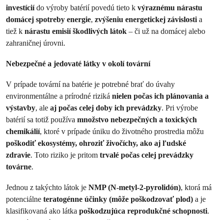
investícií
do výroby batérií povedú tieto k
výraznému nárastu
domácej spotreby energie
,
zvýšeniu energetickej závislosti
a
tiež k
nárastu emisií škodlivých látok
– či už na domácej alebo
zahraničnej úrovni.
Nebezpečné a jedovaté látky v okolí tovární
V prípade tovární na batérie je potrebné brať do úvahy
environmentálne a prírodné riziká
nielen počas ich plánovania a
výstavby
, ale
aj počas celej doby ich prevádzky
. Pri výrobe
batérií sa totiž používa
množstvo nebezpečných a toxických
chemikálií
, ktoré v prípade úniku do životného prostredia môžu
poškodiť ekosystémy, ohroziť živočíchy, ako aj ľudské
zdravie
. Toto riziko je pritom
trvalé počas celej prevádzky
továrne
.
Jednou z takýchto látok je
NMP (N-metyl-2-pyrolidón)
, ktorá má
potenciálne
teratogénne účinky (môže poškodzovať plod)
a je
klasifikovaná ako látka
poškodzujúca reprodukčné schopnosti
.