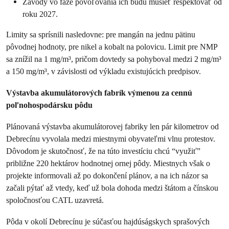
Závody vo fáze povoľovania ich budú musieť rešpektovať od
roku 2027.
Limity sa sprísnili nasledovne: pre mangán na jednu pätinu
pôvodnej hodnoty, pre nikel a kobalt na polovicu. Limit pre NMP
sa znížil na 1 mg/m³, pričom dovtedy sa pohyboval medzi 2 mg/m³
a 150 mg/m³, v závislosti od výkladu existujúcich predpisov.
Výstavba akumulátorových fabrík výmenou za cennú
poľnohospodársku pôdu
Plánovaná výstavba akumulátorovej fabriky len pár kilometrov od
Debrecínu vyvolala medzi miestnymi obyvateľmi vlnu protestov.
Dôvodom je skutočnosť, že na túto investíciu chcú “využiť”
približne 220 hektárov hodnotnej ornej pôdy. Miestnych však o
projekte informovali až po dokončení plánov, a na ich názor sa
začali pýtať až vtedy, keď už bola dohoda medzi štátom a čínskou
spoločnosťou CATL uzavretá.
Pôda v okolí Debrecínu je súčasťou hajdúságskych sprašových