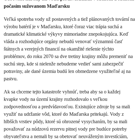
počasím sužovanom Maďarsku
Veľká spotreba vody už postavených a tiež plánovaných tovární na
výrobu batérií je v Maďarsku, ktoré čoraz viac trápia suchá a
dramatické klimatické výkyvy mimoriadne znepokojujúca. Keď
vláda a rozhodujúce orgány nebudú venovať významnú časť
štátnych a verejných financií na okamžité riešenie týchto
problémov, do roku 2070 sa dve tretiny krajiny môžu premeniť na
suchú step, kde si nielenže nebudeme vedieť sami zabezpečiť
potraviny, ale dané územia budú len obmedzene využiteľné aj na
pastvu.
Ak sa chceme tejto katastrofe vyhnúť, treba aby sa o každej
kvapke vody na území krajiny rozhodovalo s veľkou
zodpovednosťou a predvídavosťou. Existujúce zdroje by sa mali
využiť na udržanie vôd, ktoré do Maďarska pritekajú. Vody z
hlbších vrstiev pôdy, ktoré sú ohrozené vysychaním, by sa mali
považovať za núdzovú rezervu pitnej vody pre budúce potreby
obyvateľstva a nemali by sa obetovať neuváženým investíciám,