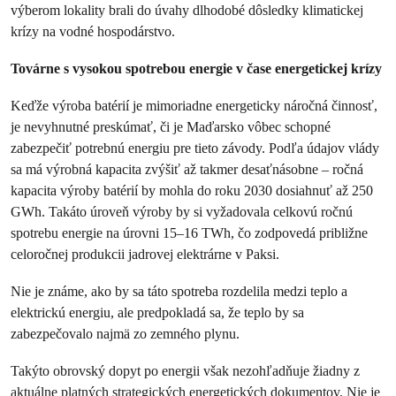
výberom lokality brali do úvahy dlhodobé dôsledky klimatickej
krízy na vodné hospodárstvo.
Továrne s vysokou spotrebou energie v čase energetickej krízy
Keďže výroba batérií je mimoriadne energeticky náročná činnosť,
je nevyhnutné preskúmať, či je Maďarsko vôbec schopné
zabezpečiť potrebnú energiu pre tieto závody. Podľa údajov vlády
sa má výrobná kapacita zvýšiť až takmer desaťnásobne – ročná
kapacita výroby batérií by mohla do roku 2030 dosiahnuť až 250
GWh. Takáto úroveň výroby by si vyžadovala celkovú ročnú
spotrebu energie na úrovni 15–16 TWh, čo zodpovedá približne
celoročnej produkcii jadrovej elektrárne v Paksi.
Nie je známe, ako by sa táto spotreba rozdelila medzi teplo a
elektrickú energiu, ale predpokladá sa, že teplo by sa
zabezpečovalo najmä zo zemného plynu.
Takýto obrovský dopyt po energii však nezohľadňuje žiadny z
aktuálne platných strategických energetických dokumentov. Nie je