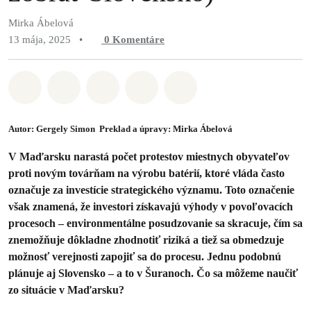
Mirka Ábelová
13 mája, 2025
•
0
Komentáre
Zdieľať na Whatsapp
Zdieľať na Facebook
Zdieľať na Twitter
Zdieľať prostredníctvom Em
Share on Bluesky
Autor: Gergely Simon Preklad a úpravy: Mirka Ábelová
V Maďarsku narastá počet protestov miestnych obyvateľov
proti novým továrňam na výrobu batérií, ktoré vláda často
označuje za investície strategického významu. Toto označenie
však znamená, že investori získavajú výhody v povoľovacích
procesoch – environmentálne posudzovanie sa skracuje, čím sa
znemožňuje dôkladne zhodnotiť riziká a tiež sa obmedzuje
možnosť verejnosti zapojiť sa do procesu. Jednu podobnú
plánuje aj Slovensko – a to v Šuranoch. Čo sa môžeme naučiť
zo situácie v Maďarsku?