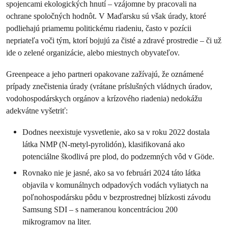
spojencami ekologických hnutí – vzájomne by pracovali na
ochrane spoločných hodnôt. V Maďarsku sú však úrady, ktoré
podliehajú priamemu politickému riadeniu, často v pozícii
nepriateľa voči tým, ktorí bojujú za čisté a zdravé prostredie – či už
ide o zelené organizácie, alebo miestnych obyvateľov.
Greenpeace a jeho partneri opakovane zažívajú, že oznámené
prípady znečistenia úrady (vrátane príslušných vládnych úradov,
vodohospodárskych orgánov a krízového riadenia) nedokážu
adekvátne vyšetriť:
Dodnes neexistuje vysvetlenie, ako sa v roku 2022 dostala
látka NMP (N-metyl-pyrolidón), klasifikovaná ako
potenciálne škodlivá pre plod, do podzemných vôd v Göde.
Rovnako nie je jasné, ako sa vo februári 2024 táto látka
objavila v komunálnych odpadových vodách vyliatych na
poľnohospodársku pôdu v bezprostrednej blízkosti závodu
Samsung SDI – s nameranou koncentráciou 200
mikrogramov na liter.