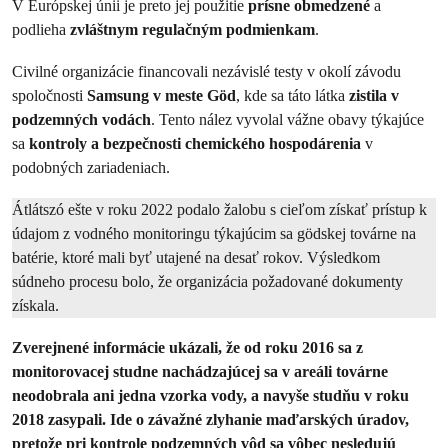
V Európskej únii je preto jej použitie
prísne obmedzené
a
podlieha
zvláštnym regulačným podmienkam
.
Civilné organizácie financovali nezávislé testy v okolí závodu
spoločnosti
Samsung v meste Göd
, kde sa táto látka
zistila v
podzemných vodách
. Tento nález vyvolal vážne obavy týkajúce
sa
kontroly a bezpečnosti chemického hospodárenia
v
podobných zariadeniach.
Átlátszó ešte v roku 2022 podalo žalobu s cieľom získať prístup k
údajom z vodného monitoringu týkajúcim sa gödskej továrne na
batérie, ktoré mali byť utajené na desať rokov. Výsledkom
súdneho procesu bolo, že organizácia požadované dokumenty
získala.
Zverejnené informácie ukázali, že od roku 2016 sa z
monitorovacej studne nachádzajúcej sa v areáli továrne
neodobrala ani jedna vzorka vody, a navyše studňu v roku
2018 zasypali. Ide o závažné zlyhanie maďarských úradov,
pretože pri kontrole podzemných vôd sa vôbec nesledujú