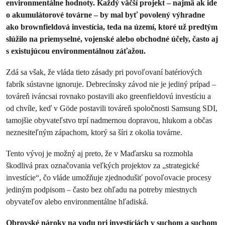
environmentálne hodnoty. Každý väčší projekt – najmä ak ide
o akumulátorové továrne – by mal byť povolený výhradne
ako brownfieldová investícia, teda na území, ktoré už predtým
slúžilo na priemyselné, vojenské alebo obchodné účely, často aj
s existujúcou environmentálnou záťažou.
Zdá sa však, že vláda tieto zásady pri povoľovaní batériových
fabrík sústavne ignoruje. Debrecínsky závod nie je jediný prípad –
továreň iváncsai rovnako postavili ako greenfieldovú investíciu a
od chvíle, keď v Göde postavili továreň spoločnosti Samsung SDI,
tamojšie obyvateľstvo trpí nadmernou dopravou, hlukom a občas
neznesiteľným zápachom, ktorý sa šíri z okolia továrne.
Tento vývoj je možný aj preto, že v Maďarsku sa rozmohla
škodlivá prax označovania veľkých projektov za „strategické
investície“, čo vláde umožňuje zjednodušiť povoľovacie procesy
jediným podpisom – často bez ohľadu na potreby miestnych
obyvateľov alebo environmentálne hľadiská.
Obrovské nároky na vodu pri investíciách v suchom a suchom