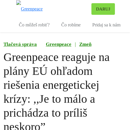
Pr
DARUJ
Ponuka
Čo môžeš robiť?
Čo robíme
Pridaj sa k nám
Tlačová správa
Greenpeace
|
Zmeň
Greenpeace reaguje na
plány EÚ ohľadom
riešenia energetickej
krízy: ,,Je to málo a
prichádza to príliš
neskoro”