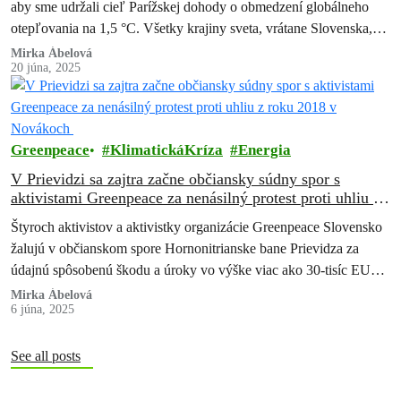
aby sme udržali cieľ Parížskej dohody o obmedzení globálneho
otepľovania na 1,5 °C. Všetky krajiny sveta, vrátane Slovenska,
musia…
Mirka Ábelová
20 júna, 2025
Greenpeace
KlimatickáKríza
Energia
V Prievidzi sa zajtra začne občiansky súdny spor s
aktivistami Greenpeace za nenásilný protest proti uhliu z
roku 2018 v Novákoch
Štyroch aktivistov a aktivistky organizácie Greenpeace Slovensko
žalujú v občianskom spore Hornonitrianske bane Prievidza za
údajnú spôsobenú škodu a úroky vo výške viac ako 30-tisíc EUR.
Organizácia argumenty spoločnosti odmieta…
Mirka Ábelová
6 júna, 2025
See all posts