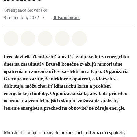
Greenpeace Slovensko
9 septembra, 2022
•
0
Komentáre
Zdieľať na Whatsapp
Zdieľať na Facebook
Zdieľať na Twitter
Zdieľať prostredníctvom Em
Share on Bluesky
Predstavitelia členských štátov EÚ zodpovední za energetiku
dnes na zasadnutí v Bruseli konečne zvažujú mimoriadne
opatrenia na zníženie účtov za elektrinu a teplo. Organizácia
Greenpeace varuje, že niektoré z opatrení, o ktorých sa
diskutuje, môžu zhoršiť klimatickú krízu a problém
energetickej chudoby. Organizácia žiada, aby bola prioritou
ochrana najzraniteľnejších skupín, znižovanie spotreby,
šetrenie energiou a prechod na obnoviteľné zdroje energie.
Ministri diskutujú o rôznych možnostiach, od zníženia spotreby