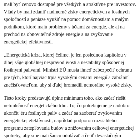
mali byť cenovo dostupné pre všetkých a atraktívne pre investorov.
Vlády by mali zdaniť nadmerné zisky energetických a fosílnych
spoločností a peniaze využiť na pomoc domácnostiam a malým
podnikom, ktoré majú problémy s účtami za energie, ale aj na
prechod na obnoviteľné zdroje energie a na zvyšovanie
energetickej efektívnosti.
,,Energetická kríza, ktorej čelíme, je len poslednou kapitolou v
dlhej ságe globálnej nespravodlivosti a nestability spôsobenej
fosílnymi palivami. Ministri EÚ musia ihneď zabezpečiť ochranu
pre tých, ktorí najviac trpia vysokými cenami energií a zabrániť
znečisťovateľom, aby si ďalej hromadili nemorálne vysoké zisky.
Tieto kroky predstavujú úplne minimum toho, ako začať riešiť
nefunkčnosť energetického trhu. To, čo potrebujeme je nadobro
ukončiť éru fosílnych palív a začať sa zaoberať zvyšovaním
energetickej efektívnosti, napríklad podporou rozsiahleho
programu zatepľovania budov a znižovaním celkovej energetickej
spotreby, aby sme mali šancu odolávať a čeliť devastačným