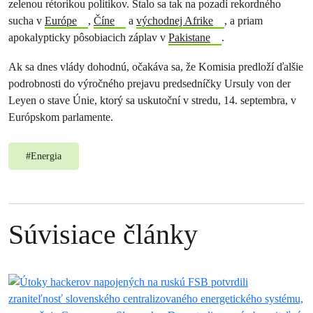
zelenou rétorikou politikov. Stalo sa tak na pozadí rekordného
sucha v
Európe
,
Číne
a
východnej Afrike
, a priam
apokalypticky pôsobiacich záplav v
Pakistane
.
Ak sa dnes vlády dohodnú, očakáva sa, že Komisia predloží ďalšie
podrobnosti do výročného prejavu predsedníčky Ursuly von der
Leyen o stave Únie, ktorý sa uskutoční v stredu, 14. septembra, v
Európskom parlamente.
#
Energia
Súvisiace články