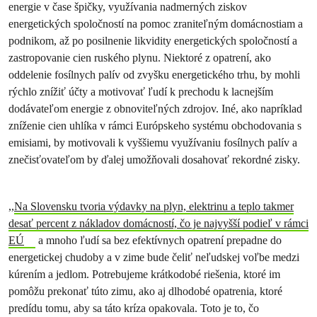
energie v čase špičky, využívania nadmerných ziskov
energetických spoločností na pomoc zraniteľným domácnostiam a
podnikom, až po posilnenie likvidity energetických spoločností a
zastropovanie cien ruského plynu. Niektoré z opatrení, ako
oddelenie fosílnych palív od zvyšku energetického trhu, by mohli
rýchlo znížiť účty a motivovať ľudí k prechodu k lacnejším
dodávateľom energie z obnoviteľných zdrojov. Iné, ako napríklad
zníženie cien uhlíka v rámci Európskeho systému obchodovania s
emisiami, by motivovali k vyššiemu využívaniu fosílnych palív a
znečisťovateľom by ďalej umožňovali dosahovať rekordné zisky.
,,
Na Slovensku tvoria výdavky na plyn, elektrinu a teplo takmer
desať percent z nákladov domácností, čo je najvyšší podieľ v rámci
EÚ
a mnoho ľudí sa bez efektívnych opatrení prepadne do
energetickej chudoby a v zime bude čeliť neľudskej voľbe medzi
kúrením a jedlom. Potrebujeme krátkodobé riešenia, ktoré im
pomôžu prekonať túto zimu, ako aj dlhodobé opatrenia, ktoré
predídu tomu, aby sa táto kríza opakovala. Toto je to, čo