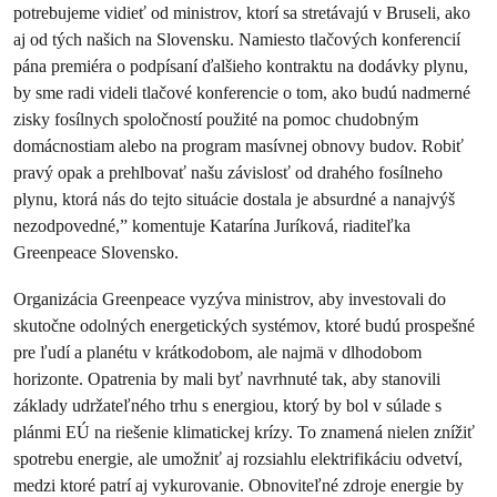
potrebujeme vidieť od ministrov, ktorí sa stretávajú v Bruseli, ako
aj od tých našich na Slovensku. Namiesto tlačových konferencií
pána premiéra o podpísaní ďalšieho kontraktu na dodávky plynu,
by sme radi videli tlačové konferencie o tom, ako budú nadmerné
zisky fosílnych spoločností použité na pomoc chudobným
domácnostiam alebo na program masívnej obnovy budov. Robiť
pravý opak a prehlbovať našu závislosť od drahého fosílneho
plynu, ktorá nás do tejto situácie dostala je absurdné a nanajvýš
nezodpovedné,” komentuje Katarína Juríková, riaditeľka
Greenpeace Slovensko.
Organizácia Greenpeace vyzýva ministrov, aby investovali do
skutočne odolných energetických systémov, ktoré budú prospešné
pre ľudí a planétu v krátkodobom, ale najmä v dlhodobom
horizonte. Opatrenia by mali byť navrhnuté tak, aby stanovili
základy udržateľného trhu s energiou, ktorý by bol v súlade s
plánmi EÚ na riešenie klimatickej krízy. To znamená nielen znížiť
spotrebu energie, ale umožniť aj rozsiahlu elektrifikáciu odvetví,
medzi ktoré patrí aj vykurovanie. Obnoviteľné zdroje energie by