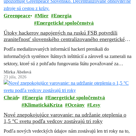
Greenpeace
Mier
Energia
Energetické spoločenstvá
Útoky hackerov napojených na ruskú FSB potvrdili
zraniteľnosť slovenského centralizovaného energetického
systému, upozorňuje Greenpeace Slovensko.
Podľa medializovaných informácií hackeri prenikali do
Decentralizované obnoviteľné zdroje sú cestou z krízy.
informačných systémov štátnych inštitúcií a zároveň sa zamerali na
sektory, ktoré sú z pohľadu fungovania štátu považované za
kritické. Išlo najmä o energetiku, obranný…
Mirka Ábelová
23 júla, 2026
Chráň
Energia
Energetické spoločenstvá
KlimatickáKríza
Oceány
Lesy
Nové znepokojujúce varovanie: na udržanie oteplenia o
1,5 °C svetu podľa vedcov zostávajú tri roky
Podľa nových vedeckých údajov nám zostávajú len tri roky na to,