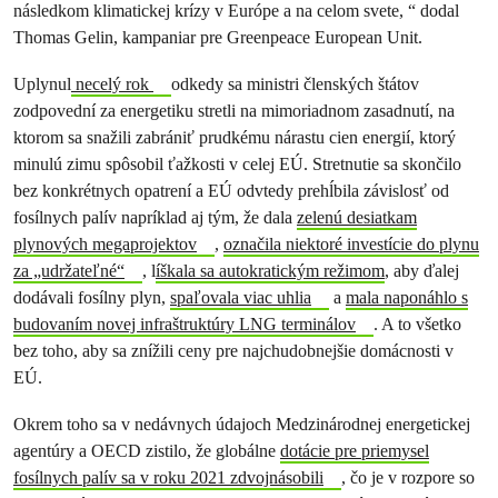
následkom klimatickej krízy v Európe a na celom svete, “ dodal
Thomas Gelin, kampaniar pre Greenpeace European Unit.
Uplynul
necelý rok
odkedy sa ministri členských štátov
zodpovední za energetiku stretli na mimoriadnom zasadnutí, na
ktorom sa snažili zabrániť prudkému nárastu cien energií, ktorý
minulú zimu spôsobil ťažkosti v celej EÚ. Stretnutie sa skončilo
bez konkrétnych opatrení a EÚ odvtedy prehĺbila závislosť od
fosílnych palív napríklad aj tým, že dala
zelenú desiatkam
plynových megaprojektov
,
označila niektoré investície do plynu
za „udržateľné“
, l
íškala sa autokratickým režimom
, aby ďalej
dodávali fosílny plyn,
spaľovala viac uhlia
a
mala naponáhlo s
budovaním novej infraštruktúry LNG terminálov
. A to všetko
bez toho, aby sa znížili ceny pre najchudobnejšie domácnosti v
EÚ.
Okrem toho sa v nedávnych údajoch Medzinárodnej energetickej
agentúry a OECD zistilo, že globálne
dotácie pre priemysel
fosílnych palív sa v roku 2021 zdvojnásobili
, čo je v rozpore so