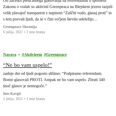
Ob začetku predčasnega glasovanja na referendumu o spornem
Zakonu o vodah so aktivisti Greenpeaca na Blejskem jezeru razprli
velik plavajoč transparent z napisom “Zaščiti vodo, glasuj proti” in
s tem pozvali ljudi, da se v čim večjem številu udeležijo
referenduma in glasujejo PROTI škodljivemu zakonu.
Greenpeace Slovenija
6 julija, 2021
1 min branja
Narava
Aktivizem
Greenpeace
“Ne bo vam uspelo!”
zadnje dni od ljudi pogosto slišimo: “Podpiramo referendum.
Bomo glasovali PROTI. Ampak ne bo vam uspelo. Zbrati 340
tisoč glasov je nemogoče.”
Ines Kavgić
2 julija, 2021
1 min branja