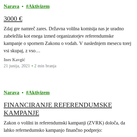
Narava
Aktivizem
3000 €
Zdaj gre namreč zares. Državna volilna komisija nas je uradno
zabeležila kot enega izmed organizatorjev referendumske
kampanje o spornem Zakonu o vodah. V naslednjem mesecu torej
vsi skupaj, z vso…
Ines Kavgić
21 junija, 2021
2 min branja
Narava
Aktivizem
FINANCIRANJE REFERENDUMSKE
KAMPANJE
Zakon o volilni in referendumski kampanji (ZVRK) določa, da
lahko refernedumsko kampanjo finančno podprejo: