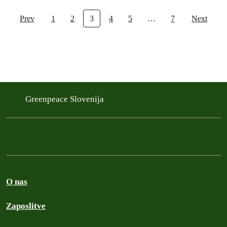
Prev
1
2
3
4
5
…
7
Next
Greenpeace Slovenija
O nas
Zaposlitve