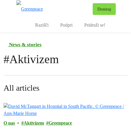
Pr
Doniraj
Meni
Razišči
Podpri
Pridruži se!
News & stories
#
Aktivizem
All articles
O nas
Aktivizem
Greenpeace