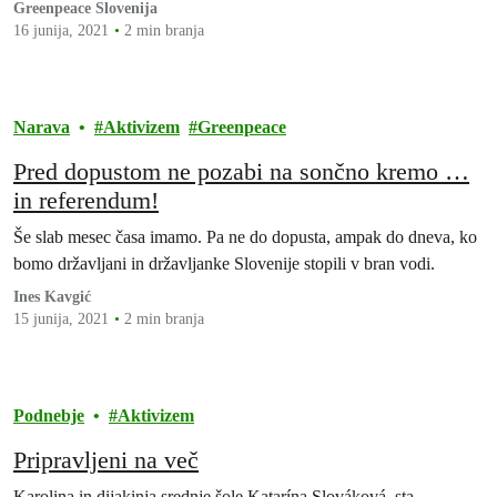
Greenpeace Slovenija
16 junija, 2021
2 min branja
Narava
Aktivizem
Greenpeace
Pred dopustom ne pozabi na sončno kremo …
in referendum!
Še slab mesec časa imamo. Pa ne do dopusta, ampak do dneva, ko
bomo državljani in državljanke Slovenije stopili v bran vodi.
Ines Kavgić
15 junija, 2021
2 min branja
Podnebje
Aktivizem
Pripravljeni na več
Karolina in dijakinja srednje šole Katarína Slováková, sta