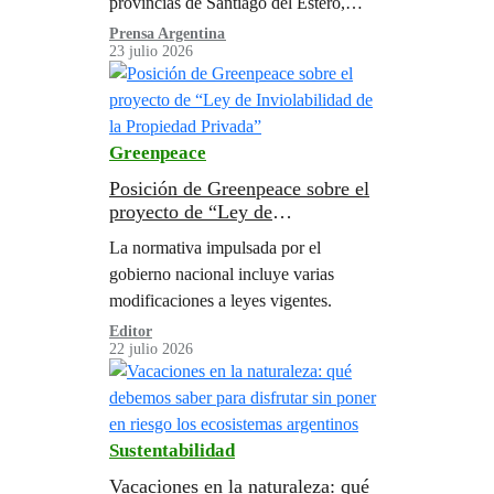
provincias de Santiago del Estero,
Salta, Formosa y Chaco se
Prensa Argentina
23 julio 2026
desmontaron 40.862 hectáreas
Greenpeace
Posición de Greenpeace sobre el
proyecto de “Ley de
Inviolabilidad de la Propiedad
La normativa impulsada por el
Privada”
gobierno nacional incluye varias
modificaciones a leyes vigentes.
Editor
22 julio 2026
Sustentabilidad
Vacaciones en la naturaleza: qué