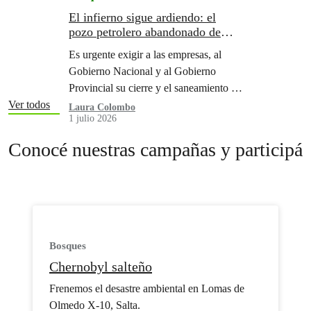
El infierno sigue ardiendo: el
pozo petrolero abandonado de
Salta todavía tiene fugas tóxicas
Es urgente exigir a las empresas, al
sin control ni soluciones
Gobierno Nacional y al Gobierno
Provincial su cierre y el saneamiento de
la zona.
Ver todos
Laura Colombo
1 julio 2026
Conocé nuestras campañas y participá
Bosques
Chernobyl salteño
Frenemos el desastre ambiental en Lomas de
Olmedo X-10, Salta.