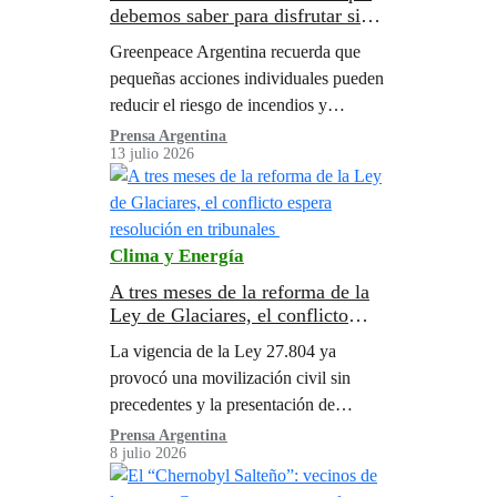
debemos saber para disfrutar sin
poner en riesgo los ecosistemas
Greenpeace Argentina recuerda que
argentinos
pequeñas acciones individuales pueden
reducir el riesgo de incendios y
contaminación, y ayudar a proteger a la
Prensa Argentina
13 julio 2026
fauna silvestre.
Clima y Energía
A tres meses de la reforma de la
Ley de Glaciares, el conflicto
espera resolución en tribunales
La vigencia de la Ley 27.804 ya
provocó una movilización civil sin
precedentes y la presentación de
amparos y medidas cautelares en
Prensa Argentina
8 julio 2026
tribunales federales.