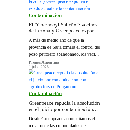
Contaminación
El “Chernobyl Salteño”: vecinos
de la zona y Greenpeace exponen
el estado actual de la
A más de medio año de que la
contaminación
provincia de Salta tomara el control del
pozo petrolero abandonado, los vecinos
de la zona continúan denunciando el
Prensa Argentina
1 julio 2026
daño ambiental.
Contaminación
Greenpeace repudia la absolución
en el juicio por contaminación
con agrotóxicos en Pergamino
Desde Greenpeace acompañamos el
reclamo de las comunidades de