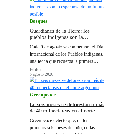
gobierno…
Bosques
Guardianes de la Tierra: los
pueblos indígenas son la
esperanza de un futuro posible
Cada 9 de agosto se conmemora el Día
Internacional de los Pueblos Indígenas,
una fecha que recuerda la primera
reunión de trabajo de la ONU sobre
Editor
6 agosto 2026
esta población, celebrada en Ginebra
en 1982.
Greenpeace
En seis meses se deforestaron más
de 40 milhectáreas en el norte
argentino
Greenpeace detectó que, en los
primeros seis meses del año, en las