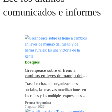
comunicados e informes
Bosques
Greenpeace sobre el freno a
cambios en leyes de manejo del
fuego y de tierras rurales: Es una
Tras el rechazo de organizaciones
victoria de la gente
sociales, las masivas movilizaciones en
las calles y las múltiples expresiones en
las redes sociales, el Senado no avanzó
Prensa Argentina
7 agosto 2026
con cambios propuestos por el