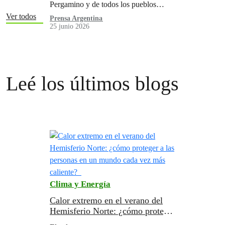
Pergamino y de todos los pueblos
fumigados del país. La salud no se
Ver todos
Prensa Argentina
25 junio 2026
negocia. El ambiente no puede seguir
siendo zona liberada para la impunidad.
Leé los últimos blogs
Clima y Energía
Calor extremo en el verano del
Hemisferio Norte: ¿cómo proteger
a las personas en un mundo cada