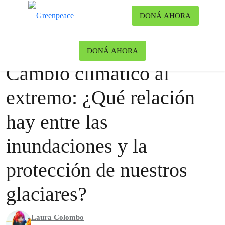
Ca
DONÁ AHORA
Menú
Blog
Clima y Energía
DONÁ AHORA
Cambio climático al
extremo: ¿Qué relación
hay entre las
inundaciones y la
protección de nuestros
glaciares?
Laura Colombo