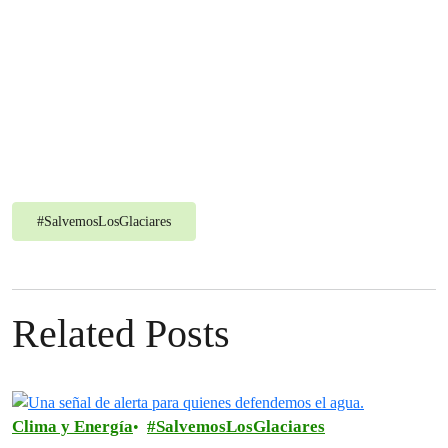
#
SalvemosLosGlaciares
Related Posts
Clima y Energía
SalvemosLosGlaciares