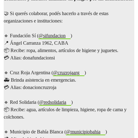
🤝 Si querés colaborar, podés hacerlo a través de estas
organizaciones e instituciones:
🔹 Fundación Sí (
@sifundacion
)
📍 Ángel Carranza 1962, CABA
📦 Recibe: ropa, alimentos, artículos de higiene y juguetes.
💳 Alias: donafundacionsi
🔹 Cruz Roja Argentina (
@cruzrojaarg
)
🚑 Brinda asistencia en emergencias.
💳 Alias: donacioncruzroja
🔹 Red Solidaria (
@redsolidaria
)
📦 Recibe: agua, artículos de limpieza, higiene, ropa de cama y
colchones.
🔹 Municipio de Bahía Blanca (
@municipiobahia
)