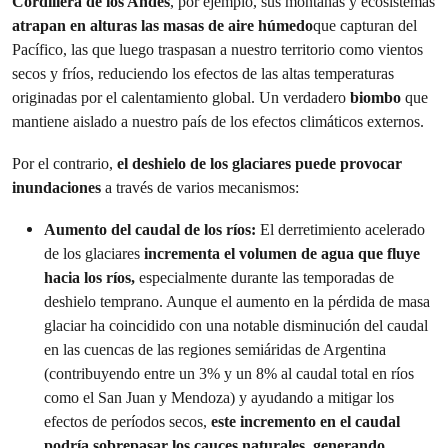
Cordillera de los Andes
, por ejemplo, sus montañas y ecosistemas
atrapan en alturas las masas de aire húmedo
que capturan del
Pacífico, las que luego traspasan a nuestro territorio como vientos
secos y fríos, reduciendo los efectos de las altas temperaturas
originadas por el calentamiento global. Un verdadero
biombo
que
mantiene aislado a nuestro país de los efectos climáticos externos.
Por el contrario,
el deshielo de los glaciares puede provocar
inundaciones
a través de varios mecanismos:
Aumento del caudal de los ríos:
El derretimiento acelerado
de los glaciares
incrementa el volumen de agua que fluye
hacia los ríos,
especialmente durante las temporadas de
deshielo temprano. Aunque el aumento en la pérdida de masa
glaciar ha coincidido con una notable disminución del caudal
en las cuencas de las regiones semiáridas de Argentina
(contribuyendo entre un 3% y un 8% al caudal total en ríos
como el San Juan y Mendoza) y ayudando a mitigar los
efectos de períodos secos,
este incremento en el caudal
podría sobrepasar los cauces naturales, generando