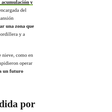
a acumulación y
encargada del
pansión
r una zona que
ordillera y a
e nieve, como en
mpidieron operar
a un futuro
dida por