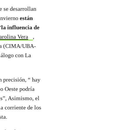
 se desarrollan
 invierno
están
“
la influencia de
arolina Vera
,
fera (CIMA/UBA-
diálogo con La
 precisión, “ hay
co Oeste podría
tes”, Asimismo, el
 corriente de los
sta.