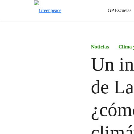
GP Escuelas
Noticias
Clima 
Un in
de La
¿cómo
climá