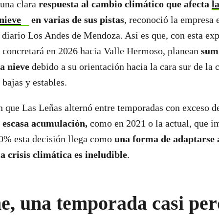
 una clara
respuesta al cambio climático que afecta
l
nieve
en varias de sus pistas
, reconoció la empresa 
l diario Los Andes de Mendoza. Así es que, con
esta ex
e concretará en 2026 hacia Valle Hermoso, planean
suma
la nieve
debido a su orientación hacia la cara sur de la c
bajas y estables.
n que Las Leñas alternó entre temporadas con exceso d
n escasa acumulación,
como en 2021 o la actual, que i
00% esta decisión llega como
una forma de adaptarse 
 crisis climática es ineludible
.
e, una temporada casi per