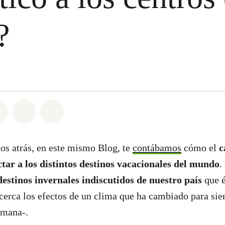
í?
atsapp
on Facebook
Share on Twitter
Share via Email
Share on Bluesky
os atrás, en este mismo Blog, te
contábamos
cómo el
c
ctar a los distintos destinos vacacionales del mundo
.
destinos invernales indiscutidos de nuestro país
que 
cerca los efectos de un clima que ha cambiado para si
humana-.