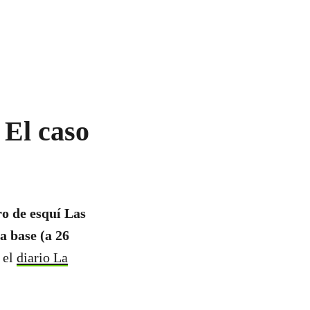
 El caso
ro de esquí Las
a base (a 26
ó el
diario La