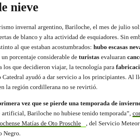
de nieve
rismo invernal argentino, Bariloche, el mes de julio so
rtas de blanco y alta actividad de esquiadores. Sin emb
stinto al que estaban acostumbrados:
hubo escasas nev
e un porcentaje considerable de
turistas
evaluaran
canc
a los que decidieron viajar, la tecnología para
fabricaci
 Catedral ayudó a dar servicio a los principiantes. Al ll
n la región cordillerana no se revirtió.
primera vez que se pierde una temporada de invier
e artificial, Bariloche no hubiese tenido temporada”,
co
lochense Matías de Oto Proschle
, del Servicio Meteo
o Negro.