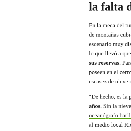
la falta 
En la meca del tu
de montañas cubie
escenario muy di
lo que llevó a qu
sus reservas
. Par
poseen en el cerro
escasez de nieve e
“De hecho, es la
años
. Sin la niev
oceanógrafo bari
al medio local Ri