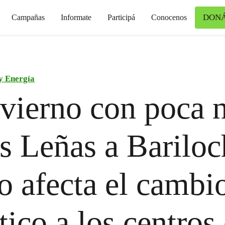
DON
Campañas
Informate
Participá
Conocenos
y Energía
vierno con poca 
s Leñas a Bariloc
 afecta el cambi
tico a los centros