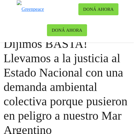
Ca
DONÁ AHORA
Menú
Blog
Blog
|
Océanos
DONÁ AHORA
Dijimos BASTA!
Llevamos a la justicia al
Estado Nacional con una
demanda ambiental
colectiva porque pusieron
en peligro a nuestro Mar
Argentino