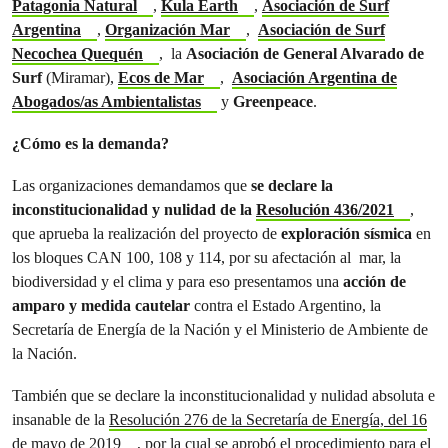
Patagonia Natural
,
Kula Earth
,
Asociación de Surf
Argentina
,
Organización Mar
,
Asociación de Surf
Necochea Quequén
, la
Asociación de General Alvarado de
Surf
(Miramar),
Ecos de Mar
,
Asociación Argentina de
Abogados/as Ambientalistas
y
Greenpeace
.
¿Cómo es la demanda?
Las organizaciones demandamos que
se declare la
inconstitucionalidad y nulidad de la
Resolución 436/2021
,
que aprueba la realización del proyecto de
exploración sísmica
en
los bloques CAN 100, 108 y 114, por su afectación al mar, la
biodiversidad y el clima y para eso
presentamos una
acción de
amparo y medida cautelar
contra el Estado Argentino, la
Secretaría de Energía de la Nación y el Ministerio de Ambiente de
la Nación.
También que se declare la inconstitucionalidad y nulidad absoluta e
insanable de la
Resolución 276 de la Secretaría de Energía, del 16
de mayo de 2019
, por la cual se aprobó el procedimiento para el