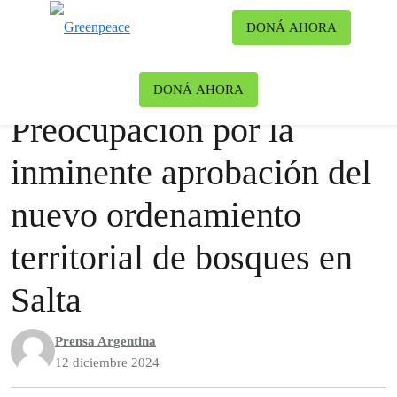
Ca
DONÁ AHORA
Menú
Noticias
Bosques
|
Noticias
DONÁ AHORA
Preocupación por la
inminente aprobación del
nuevo ordenamiento
territorial de bosques en
Salta
Prensa Argentina
12 diciembre 2024