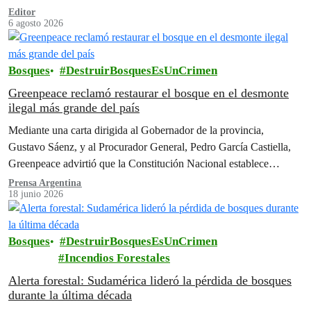
1982.
Editor
6 agosto 2026
Bosques
DestruirBosquesEsUnCrimen
Greenpeace reclamó restaurar el bosque en el desmonte
ilegal más grande del país
Mediante una carta dirigida al Gobernador de la provincia,
Gustavo Sáenz, y al Procurador General, Pedro García Castiella,
Greenpeace advirtió que la Constitución Nacional establece
claramente en su artículo 41…
Prensa Argentina
18 junio 2026
Bosques
DestruirBosquesEsUnCrimen
Incendios Forestales
Alerta forestal: Sudamérica lideró la pérdida de bosques
durante la última década