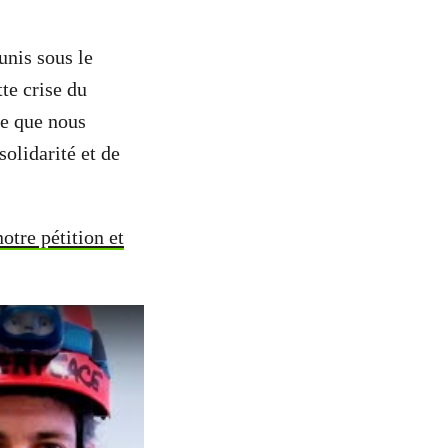
unis sous le
te crise du
se que nous
solidarité et de
notre pétition et