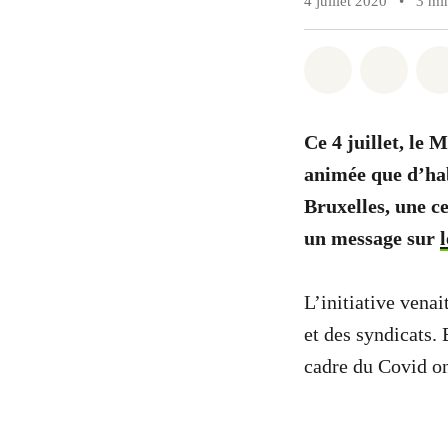
4 juillet 2020
•
3 mi
Share on Wh
Share 
Ce 4 juillet, le
animée que d’habi
Bruxelles, une c
un message sur
L’initiative venai
et des syndicats. 
cadre du Covid o