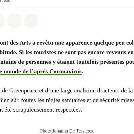
n read
atsapp
on Facebook
Share on Twitter
Share via Email
Share on Bluesky
 Mont des Arts a revêtu une apparence quelque peu col
tude. Si les touristes ne sont pas
encore revenus en
entaine de personnes y étaient toutefois présentes po
le monde de l’après Coronavirus
.
t de
Greenpeace et d’une large coalition d’acteurs de la
Bien sûr, toutes les règles sanitaires et de sécurité mise
nt été scrupuleusement respectées.
Photo Johanna De Tessieres.