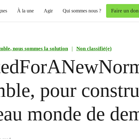
Faire un don
nes
À la une
Agir
Qui sommes nous ?
mble, nous sommes la solution
|
Non classifié(e)
tedForANewNorm
ble, pour constru
eau monde de dem