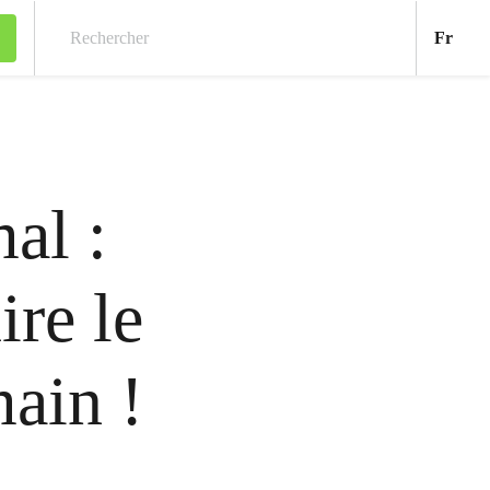
Fran
Fr
Rechercher
al :
ire le
ain !