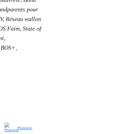
andparents pour
V, Réseau wallon
OS Faim, State of
nt,
, BOS+,
Pinterest