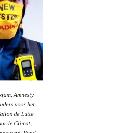
Oxfam, Amnesty
uders voor het
allon de Lutte
ur le Climat,
 pauvreté, Bond