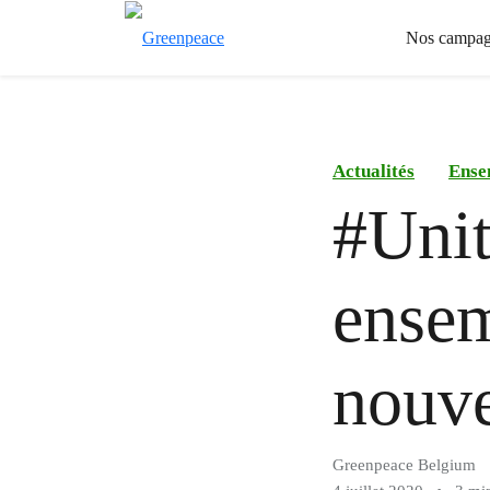
Nos campag
Actualités
Ense
#Uni
ensem
nouv
Greenpeace Belgium