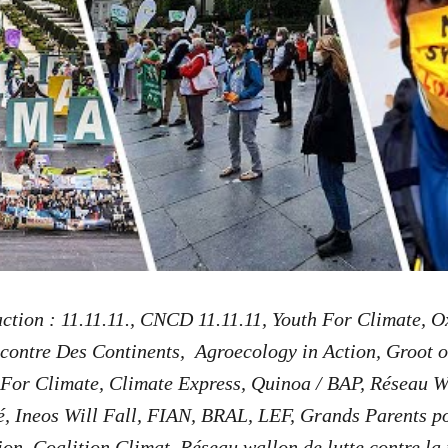
action : 11.11.11., CNCD 11.11.11, Youth For Climate, 
contre Des Continents, Agroecology in Action, Groot o
 For Climate, Climate Express, Quinoa / BAP, Réseau W
é, Ineos Will Fall, FIAN, BRAL, LEF, Grands Parents po
ion, Coalition Climat, Réseau wallon de lutte contre la