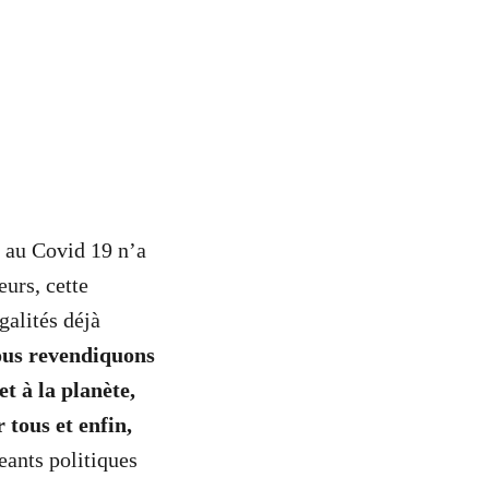
e au Covid 19 n’a
eurs, cette
galités déjà
ous revendiquons
t à la planète,
 tous et enfin,
eants politiques