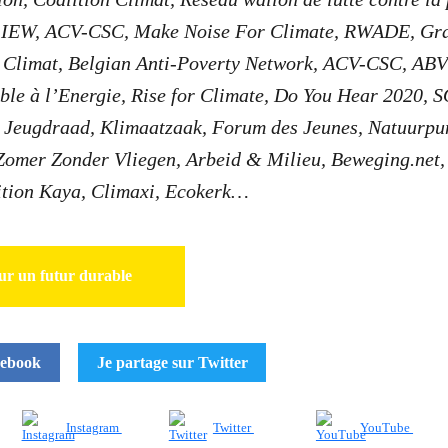
, IEW, ACV-CSC, Make Noise For Climate, RWADE, Gr
n Climat, Belgian Anti-Poverty Network, ACV-CSC, ABV
ble à l’Energie, Rise for Climate, Do You Hear 2020, S
e Jeugdraad, Klimaatzaak, Forum des Jeunes, Natuurpu
Zomer Zonder Vliegen, Arbeid & Milieu, Beweging.net
tion Kaya, Climaxi, Ecokerk…
ur un futur durable
cebook
Je partage sur Twitter
Instagram
Twitter
YouTube