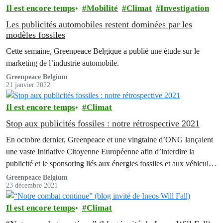
Il est encore temps
Mobilité
Climat
Investigation
Les publicités automobiles restent dominées par les
modèles fossiles
Cette semaine, Greenpeace Belgique a publié une étude sur le
marketing de l’industrie automobile.
Greenpeace Belgium
21 janvier 2022
Il est encore temps
Climat
Stop aux publicités fossiles : notre rétrospective 2021
En octobre dernier, Greenpeace et une vingtaine d’ONG lançaient
une vaste Initiative Citoyenne Européenne afin d’interdire la
publicité et le sponsoring liés aux énergies fossiles et aux véhicules
qui en consomment. Grâce à votre aide, cette pétition a déjà
Greenpeace Belgium
23 décembre 2021
dépassé les 120 000 signatures. En cette fin d’année, revenons sur
quelques actions majeures qui ont…
Il est encore temps
Climat