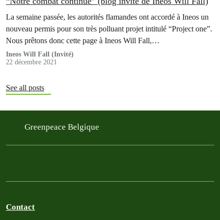
“Notre combat continue” (blog invité de Ineos Will Fall)
La semaine passée, les autorités flamandes ont accordé à Ineos un
nouveau permis pour son très polluant projet intitulé “Project one”.
Nous prêtons donc cette page à Ineos Will Fall,…
Ineos Will Fall (Invité)
22 décembre 2021
See all posts
Greenpeace Belgique
Contact