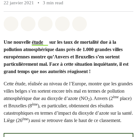
22 janvier 2021
•
3 min read
Share on Whatsapp
Share on Facebook
Share on Twitter
Share via Email
Share on Bluesky
Une nouvelle
étude
sur les taux de mortalité due à la
pollution atmosphérique dans près de 1.000 grandes villes
européennes montre qu’Anvers et Bruxelles s’en sortent
particulièrement mal. Face à cette situation inquiétante, il est
grand temps que nos autorités réagissent !
Cette étude, réalisée au niveau de l’Europe, montre que les grandes
villes belges s’en sortent encore très mal en termes de pollution
ème
atmosphérique due au dioxyde d’azote (NO
). Anvers (2
place)
2
ème
et Bruxelles (8
), en particulier, obtiennent des résultats
catastrophiques en termes d’impact du dioxyde d’azote sur la santé.
ème
Liège (26
) aussi se retrouve dans le haut de ce classement.