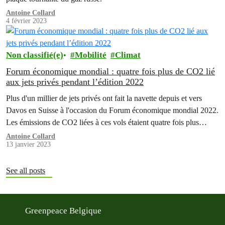
Antoine Collard
4 février 2023
Non classifié(e)
Mobilité
Climat
Forum économique mondial : quatre fois plus de CO2 lié
aux jets privés pendant l’édition 2022
Plus d'un millier de jets privés ont fait la navette depuis et vers
Davos en Suisse à l'occasion du Forum économique mondial 2022.
Les émissions de CO2 liées à ces vols étaient quatre fois plus
élevées que ceux générés par les jets privés vers et depuis Davos
Antoine Collard
13 janvier 2023
lors d'une semaine moyenne. C'est ce que révèle…
See all posts
Greenpeace Belgique