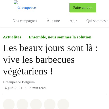
To
Faire un don
Menu
Nos campagnes
À la une
Agir
Qui sommes n
Actualités
Ensemble, nous sommes la solution
Les beaux jours sont là :
vive les barbecues
végétariens !
Greenpeace Belgium
14 juin 2021
•
3 min read
Share on Whatsapp
Share on Facebook
Share on Twitter
Share via Email
Share on Bluesky