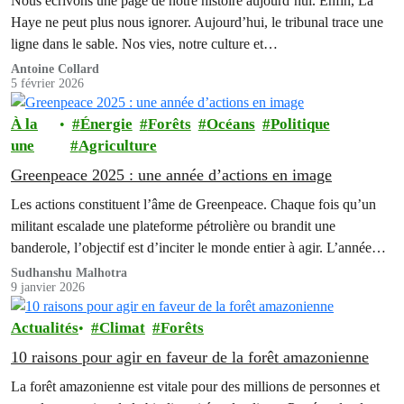
Nous écrivons une page de notre histoire aujourd’hui. Enfin, La
Haye ne peut plus nous ignorer. Aujourd’hui, le tribunal trace une
ligne dans le sable. Nos vies, notre culture et…
Antoine Collard
5 février 2026
À la
Énergie
Forêts
Océans
Politique
une
Agriculture
Greenpeace 2025 : une année d’actions en image
Les actions constituent l’âme de Greenpeace. Chaque fois qu’un
militant escalade une plateforme pétrolière ou brandit une
banderole, l’objectif est d’inciter le monde entier à agir. L’année
2025 a été…
Sudhanshu Malhotra
9 janvier 2026
Actualités
Climat
Forêts
10 raisons pour agir en faveur de la forêt amazonienne
La forêt amazonienne est vitale pour des millions de personnes et