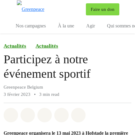
To
Faire un don
Menu
Nos campagnes
À la une
Agir
Qui sommes n
Actualités
Actualités
Participez à notre
événement sportif
Greenpeace Belgium
3 février 2023
•
3 min read
Share on Whatsapp
Share on Facebook
Share on Twitter
Share via Email
Share on Bluesky
Greenpeace organisera le 13 mai 2023 à Hofstade la première