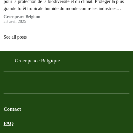
pour la protection de la biodiversité et du climat. Protéger la plus
grande forêt tropicale humide du monde contre les industries
bassement mercantiles ne sera possible que si des gens du monde
Greenpeace Belgium
23 avril 2025
entier agissent ensemble.
See all posts
Greenpeace Belgique
Contact
FAQ