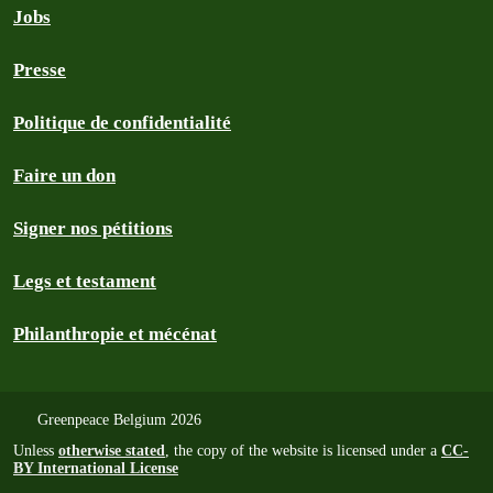
Jobs
Presse
Politique de confidentialité
Faire un don
Signer nos pétitions
Legs et testament
Philanthropie et mécénat
Greenpeace Belgium 2026
Unless
otherwise stated
, the copy of the website is licensed under a
CC-
BY International License