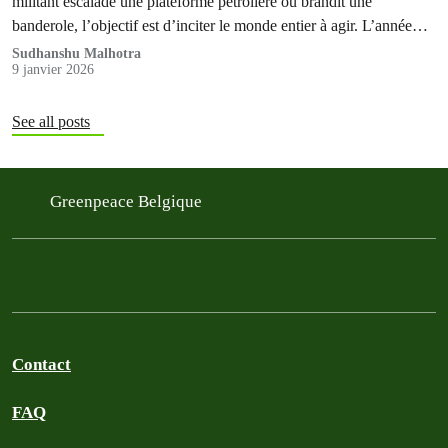
militant escalade une plateforme pétrolière ou brandit une
banderole, l’objectif est d’inciter le monde entier à agir. L’année
2025 a été…
Sudhanshu Malhotra
9 janvier 2026
See all posts
Greenpeace Belgique
Contact
FAQ