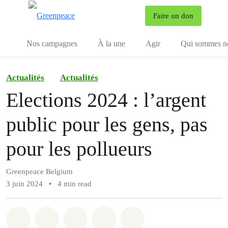
To
Faire un don
Menu
Nos campagnes
À la une
Agir
Qui sommes n
Actualités
Actualités
Elections 2024 : l’argent
public pour les gens, pas
pour les pollueurs
Greenpeace Belgium
3 juin 2024
•
4 min read
Share on Whatsapp
Share on Facebook
Share on Twitter
Share via Email
Share on Bluesky