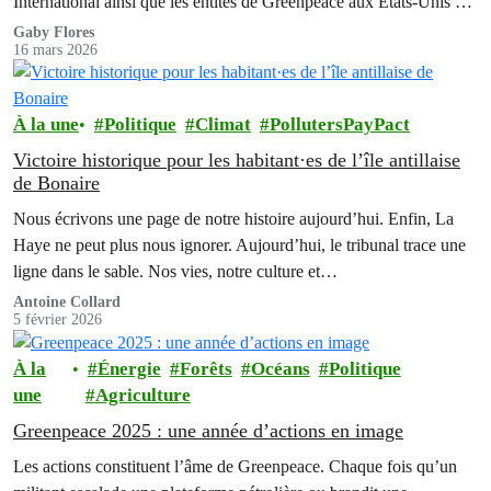
International ainsi que les entités de Greenpeace aux États-Unis à
verser 345 millions…
Gaby Flores
16 mars 2026
À la une
Politique
Climat
PollutersPayPact
Victoire historique pour les habitant·es de l’île antillaise
de Bonaire
Nous écrivons une page de notre histoire aujourd’hui. Enfin, La
Haye ne peut plus nous ignorer. Aujourd’hui, le tribunal trace une
ligne dans le sable. Nos vies, notre culture et…
Antoine Collard
5 février 2026
À la
Énergie
Forêts
Océans
Politique
une
Agriculture
Greenpeace 2025 : une année d’actions en image
Les actions constituent l’âme de Greenpeace. Chaque fois qu’un