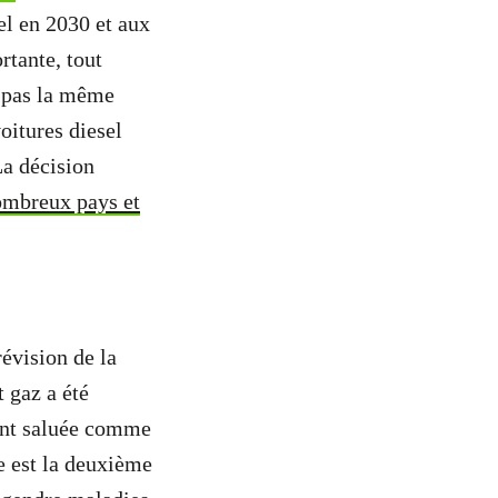
el en 2030 et aux
rtante, tout
e pas la même
oitures diesel
La décision
mbreux pays et
.
évision de la
t gaz a été
’ont saluée comme
e est la deuxième