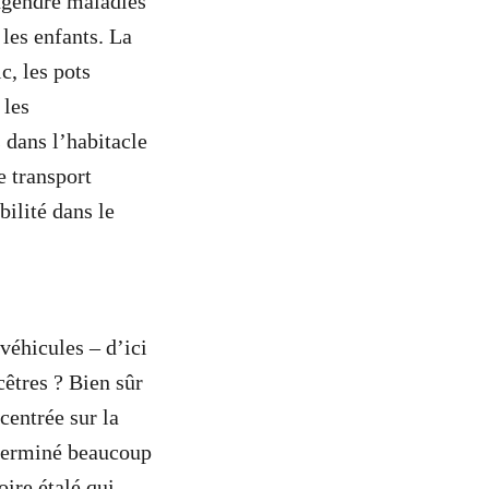
engendre maladies
 les enfants. La
c, les pots
 les
 dans l’habitacle
e transport
bilité dans le
 véhicules – d’ici
êtres ? Bien sûr
centrée sur la
éterminé beaucoup
oire étalé qui