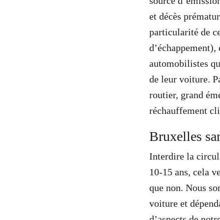
source d’émission
et décès prématur
particularité de c
d’échappement), q
automobilistes qu
de leur voiture. P
routier, grand éme
réchauffement cli
Bruxelles san
Interdire la circu
10-15 ans, cela v
que non. Nous som
voiture et dépend
d’aspects de notr