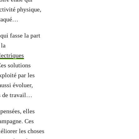
ctivité physique,
étraqué…
qui fasse la part
 la
lectriques
Ces solutions
xploité par les
aussi évoluer,
s de travail…
pensées, elles
 campagne. Ces
éliorer les choses