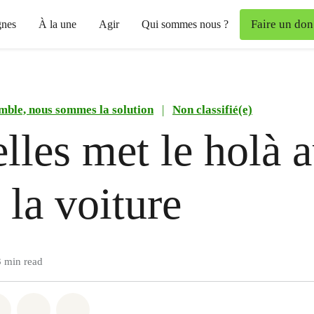
Faire un don
nes
À la une
Agir
Qui sommes nous ?
mble, nous sommes la solution
|
Non classifié(e)
lles met le holà 
 la voiture
3 min read
atsapp
on Facebook
Share on Twitter
Share via Email
Share on Bluesky