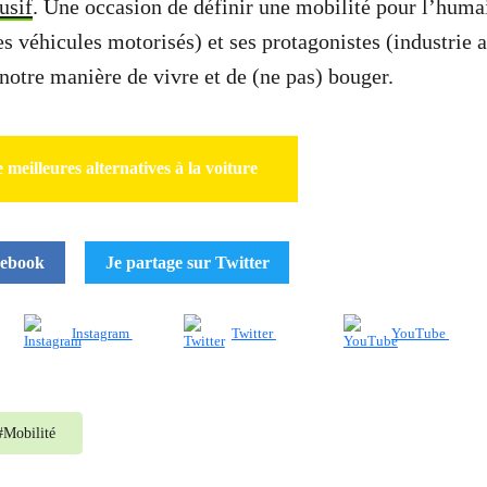
usif
. Une occasion de définir une mobilité pour l’humai
les véhicules motorisés) et ses protagonistes (industrie
 notre manière de vivre et de (ne pas) bouger.
 meilleures alternatives à la voiture
cebook
Je partage sur Twitter
Instagram
Twitter
YouTube
#
Mobilité