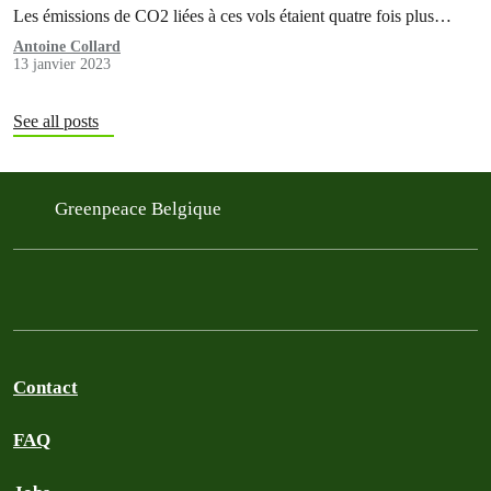
Les émissions de CO2 liées à ces vols étaient quatre fois plus
élevées que ceux générés par les jets privés vers et depuis Davos
Antoine Collard
13 janvier 2023
lors d'une semaine moyenne. C'est ce que révèle…
See all posts
Greenpeace Belgique
Contact
FAQ