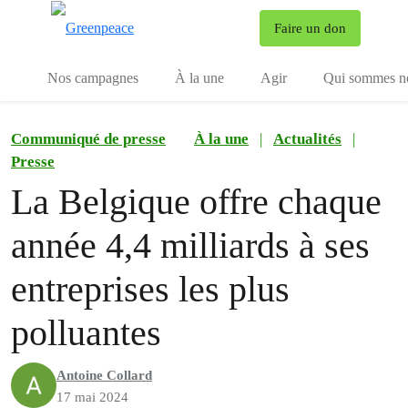
To
Faire un don
Menu
Nos campagnes
À la une
Agir
Qui sommes n
Communiqué de presse
À la une
|
Actualités
|
Presse
La Belgique offre chaque
année 4,4 milliards à ses
entreprises les plus
polluantes
Antoine Collard
17 mai 2024