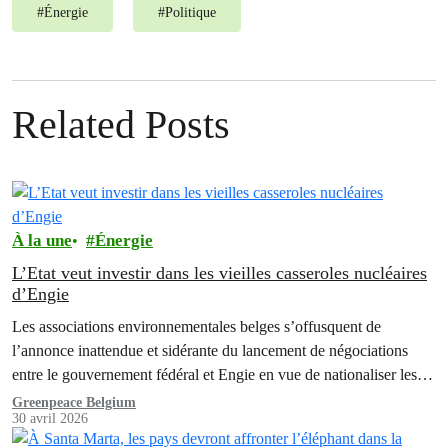
#
Énergie
#
Politique
Related Posts
À la une
Énergie
L’Etat veut investir dans les vieilles casseroles nucléaires
d’Engie
Les associations environnementales belges s’offusquent de
l’annonce inattendue et sidérante du lancement de négociations
entre le gouvernement fédéral et Engie en vue de nationaliser les
anciennes centrales nucléaires. Une décision qui constitue une
Greenpeace Belgium
30 avril 2026
mauvaise nouvelle à la fois pour la transition énergétique, le climat,
mais aussi pour le contribuable.