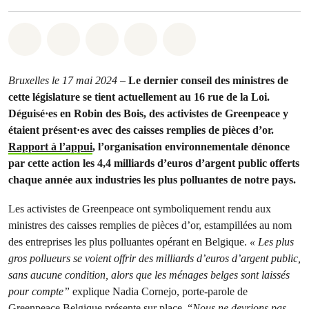
Share on Whatsapp
Share on Facebook
Share on Twitter
Share via Email
Share on Bluesky
Bruxelles le 17 mai 2024 –
Le dernier conseil des ministres de
cette législature se tient actuellement au 16 rue de la Loi.
Déguisé·es en Robin des Bois, des activistes de Greenpeace y
étaient présent·es avec des caisses remplies de pièces d’or.
Rapport à l’appui
, l’organisation environnementale dénonce
par cette action les 4,4 milliards d’euros d’argent public offerts
chaque année aux industries les plus polluantes de notre pays.
Les activistes de Greenpeace ont symboliquement rendu aux
ministres des caisses remplies de pièces d’or, estampillées au nom
des entreprises les plus polluantes opérant en Belgique.
« Les plus
gros pollueurs se voient offrir des milliards d’euros d’argent public,
sans aucune condition, alors que les ménages belges sont laissés
pour compte”
explique Nadia Cornejo, porte-parole de
Greenpeace Belgique présente sur place. “
Nous ne devrions pas