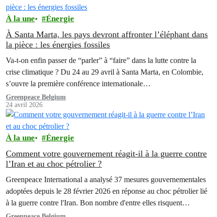
À la une
Énergie
À Santa Marta, les pays devront affronter l’éléphant dans
la pièce : les énergies fossiles
Va-t-on enfin passer de “parler” à “faire” dans la lutte contre la
crise climatique ? Du 24 au 29 avril à Santa Marta, en Colombie,
s’ouvre la première conférence internationale…
Greenpeace Belgium
24 avril 2026
À la une
Énergie
Comment votre gouvernement réagit-il à la guerre contre
l’Iran et au choc pétrolier ?
Greenpeace International a analysé 37 mesures gouvernementales
adoptées depuis le 28 février 2026 en réponse au choc pétrolier lié
à la guerre contre l'Iran. Bon nombre d'entre elles risquent
d'aggraver la dépendance aux énergies fossiles qui est à l'origine de
Greenpeace Belgium