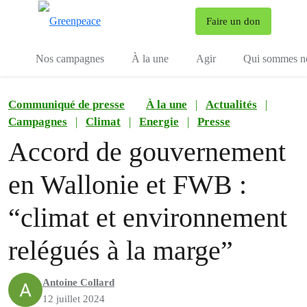
To
Faire un don
Menu
Nos campagnes
À la une
Agir
Qui sommes n
Communiqué de presse
À la une
|
Actualités
|
Campagnes
|
Climat
|
Energie
|
Presse
Accord de gouvernement
en Wallonie et FWB :
“climat et environnement
relégués à la marge”
Antoine Collard
12 juillet 2024