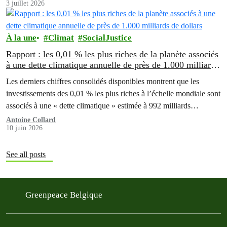
3 juillet 2026
À la une
Climat
SocialJustice
Rapport : les 0,01 % les plus riches de la planète associés
à une dette climatique annuelle de près de 1.000 milliards
de dollars
Les derniers chiffres consolidés disponibles montrent que les
investissements des 0,01 % les plus riches à l’échelle mondiale sont
associés à une « dette climatique » estimée à 992 milliards…
Antoine Collard
10 juin 2026
See all posts
Greenpeace Belgique