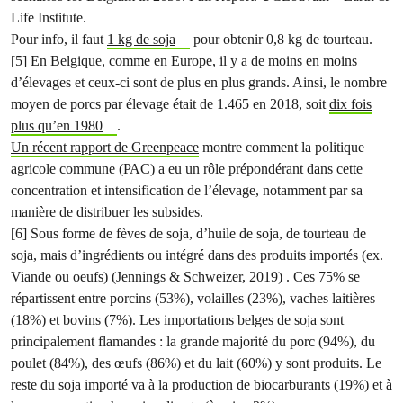
Life Institute.
Pour info, il faut
1 kg de soja
pour obtenir 0,8 kg de tourteau.
[5] En Belgique, comme en Europe, il y a de moins en moins
d’élevages et ceux-ci sont de plus en plus grands. Ainsi, le nombre
moyen de porcs par élevage était de 1.465 en 2018, soit
dix fois
plus qu’en 1980
.
Un récent rapport de Greenpeace
montre comment la politique
agricole commune (PAC) a eu un rôle prépondérant dans cette
concentration et intensification de l’élevage, notamment par sa
manière de distribuer les subsides.
[6] Sous forme de fèves de soja, d’huile de soja, de tourteau de
soja, mais d’ingrédients ou intégré dans des produits importés (ex.
Viande ou oeufs) (Jennings & Schweizer, 2019) . Ces 75% se
répartissent entre porcins (53%), volailles (23%), vaches laitières
(18%) et bovins (7%). Les importations belges de soja sont
principalement flamandes : la grande majorité du porc (94%), du
poulet (84%), des œufs (86%) et du lait (60%) y sont produits. Le
reste du soja importé va à la production de biocarburants (19%) et à