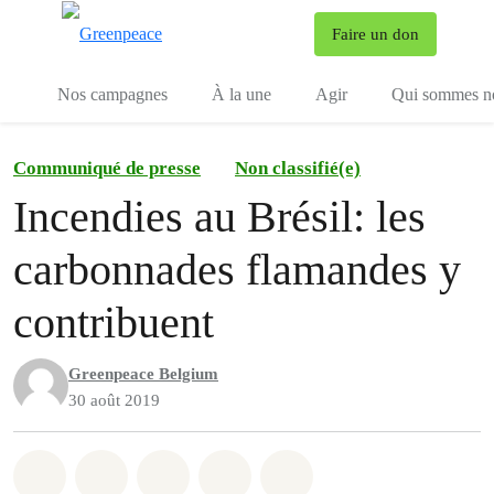
To
Faire un don
Menu
Nos campagnes
À la une
Agir
Qui sommes n
Communiqué de presse
Non classifié(e)
Incendies au Brésil: les
carbonnades flamandes y
contribuent
Greenpeace Belgium
30 août 2019
Share on Whatsapp
Share on Facebook
Share on Twitter
Share via Email
Share on Bluesky