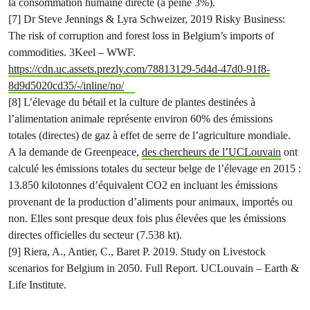
la consommation humaine directe (à peine 3%).
[7] Dr Steve Jennings & Lyra Schweizer, 2019 Risky Business:
The risk of corruption and forest loss in Belgium’s imports of
commodities. 3Keel – WWF.
https://cdn.uc.assets.prezly.com/78813129-5d4d-47d0-91f8-
8d9d5020cd35/-/inline/no/
[8] L’élevage du bétail et la culture de plantes destinées à
l’alimentation animale représente environ 60% des émissions
totales (directes) de gaz à effet de serre de l’agriculture mondiale.
A la demande de Greenpeace,
des chercheurs de l’UCLouvain
ont
calculé les émissions totales du secteur belge de l’élevage en 2015 :
13.850 kilotonnes d’équivalent CO2 en incluant les émissions
provenant de la production d’aliments pour animaux, importés ou
non. Elles sont presque deux fois plus élevées que les émissions
directes officielles du secteur (7.538 kt).
[9] Riera, A., Antier, C., Baret P. 2019. Study on Livestock
scenarios for Belgium in 2050. Full Report. UCLouvain – Earth &
Life Institute.