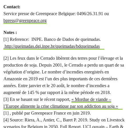
Contact:
Service presse de Greenpeace Belgique: 0496/26.31.91 ou
bpress@greenpeace.org
Notes :
[1] Reference: INPE. Banco de Dados de queimadas.
http://queimadas.dgi.inpe.br/queimadas/bdqueimadas
[2] Les feux dans le Cerrado libèrent des terres pour l’élevage et la
production de soja. Depuis 2001, le Cerrado a perdu un quart de sa
végétation d’origine. Le nombre d’incendies enregistrés en
Amazonie en 2019 est l’un des plus importants de ces dernières
années. Entre janvier et le 20 août, le nombre d’incendies a
augmenté de 145 % par rapport à la même période en 2018.
[3] En se basant sur le récent rapport,
« Mordue de viande –
l’Europe alimente la crise climatique par son addiction au soja »
[1] , publié par Greenpeace France en juin 2019.
[4] Source: Riera, A., Antier, C., Baret P. 2019. Study on Livestock
scenarios for Belgium in 2050. Full Report. UCLouvain – Earth &