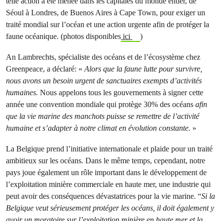
telle action a été menée dans les capitales du monde entier, de
Séoul à Londres, de Buenos Aires à Cape Town, pour exiger un
traité mondial sur l’océan et une action urgente afin de protéger la
faune océanique. (photos disponibles
ici
)
An Lambrechts, spécialiste des océans et de l’écosystème chez
Greenpeace, a déclaré: «
Alors que la faune lutte pour survivre,
nous avons un besoin urgent de sanctuaires exempts d’activités
humaines.
Nous appelons tous les gouvernements à signer cette
année une convention mondiale qui protège 30% des océans
afin
que la vie marine des manchots puisse se remettre de l’activité
humaine et s’adapter à notre climat en évolution constante.
»
La Belgique prend l’initiative internationale et plaide pour un traité
ambitieux sur les océans. Dans le même temps, cependant, notre
pays joue également un rôle important dans le développement de
l’exploitation minière commerciale en haute mer, une industrie qui
peut avoir des conséquences dévastatrices pour la vie marine. “
Si la
Belgique veut sérieusement protéger les océans, il doit également y
avoir un moratoire sur l’exploitation minière en haute mer et la