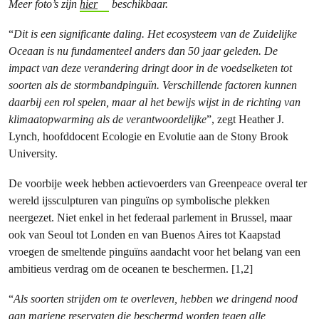
Meer foto’s zijn
hier
beschikbaar.
“
Dit is een significante daling. Het ecosysteem van de Zuidelijke
Oceaan is nu fundamenteel anders dan 50 jaar geleden. De
impact van deze verandering dringt door in de voedselketen tot
soorten als de stormbandpinguïn. Verschillende factoren kunnen
daarbij een rol spelen, maar al het bewijs wijst in de richting van
klimaatopwarming als de verantwoordelijke
”, zegt Heather J.
Lynch, hoofddocent Ecologie en Evolutie aan de Stony Brook
University.
De voorbije week hebben actievoerders van Greenpeace overal ter
wereld ijssculpturen van pinguïns op symbolische plekken
neergezet. Niet enkel in het federaal parlement in Brussel, maar
ook van Seoul tot Londen en van Buenos Aires tot Kaapstad
vroegen de smeltende pinguïns aandacht voor het belang van een
ambitieus verdrag om de oceanen te beschermen. [1,2]
“
Als soorten strijden om te overleven, hebben we dringend nood
aan mariene reservaten die beschermd worden tegen alle