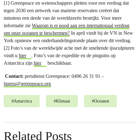
[1] Greenpeace en wetenschappers pleiten voor een verdrag dat
tegen 2030 een netwerk van mariene reservaten creëert dat
minstens een derde van de wereldzeeën bestrijkt. Voor meer
informatie zie
Waarom is er nood aan een internationaal verdrag
om onze oceanen te beschermen?
In april vindt bij de VN in New
York opnieuw een onderhandelingsronde plaats over dit verdrag.
[2] Foto’s van de wereldwijde actie met de smeltende ijssculpturen
vindt u
hier
. Foto’s van de expeditie en de pinguïns op
Antarctica zijn
hier
beschikbaar.
Contact:
persdienst Greenpeace: 0496 26 31 91 –
bpress@greenpeace.org
#
Antarctica
#
Klimaat
#
Oceanen
Related Posts