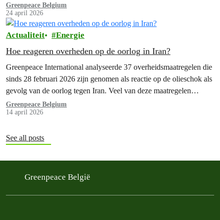
tijdperk zonder fossiele brandstoffen. Een coalitie van meer dan 50
Greenpeace Belgium
24 april 2026
“bereidwillige landen” komt daar samen. Ze willen oplossingen en
processen identificeren die…
Actualiteit
Energie
Hoe reageren overheden op de oorlog in Iran?
Greenpeace International analyseerde 37 overheidsmaatregelen die
sinds 28 februari 2026 zijn genomen als reactie op de olieschok als
gevolg van de oorlog tegen Iran. Veel van deze maatregelen
dreigen de afhankelijkheid van fossiele brandstoffen, die aan de
Greenpeace Belgium
14 april 2026
basis van deze oorlog ligt, juist te vergroten.
See all posts
Greenpeace België