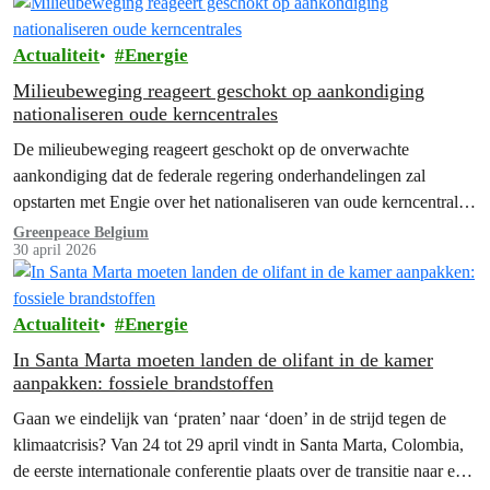
Actualiteit
Energie
Milieubeweging reageert geschokt op aankondiging
nationaliseren oude kerncentrales
De milieubeweging reageert geschokt op de onverwachte
aankondiging dat de federale regering onderhandelingen zal
opstarten met Engie over het nationaliseren van oude kerncentrales.
Dit is slecht nieuws voor de energietransitie,…
Greenpeace Belgium
30 april 2026
Actualiteit
Energie
In Santa Marta moeten landen de olifant in de kamer
aanpakken: fossiele brandstoffen
Gaan we eindelijk van ‘praten’ naar ‘doen’ in de strijd tegen de
klimaatcrisis? Van 24 tot 29 april vindt in Santa Marta, Colombia,
de eerste internationale conferentie plaats over de transitie naar een