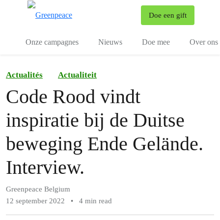
To
Doe een gift
Menu
Onze campagnes
Nieuws
Doe mee
Over ons
Actualités
Actualiteit
Code Rood vindt
inspiratie bij de Duitse
beweging Ende Gelände.
Interview.
Greenpeace Belgium
12 september 2022
•
4 min read