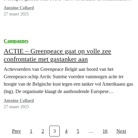
door het Greenpeace-schip Arctic Sunrise, klaagden de activisten
Antoine Collard
de blijvende afhankelijkheid van Europa aan fossiel gas aan. Op…
27 maart 2025
Campagnes
ACTIE – Greenpeace gaat op volle zee
confrontatie met gastanker aan
Actievoerders van Greenpeace België aan boord van het
Greenpeace-schip Arctic Sunrise voerden vanmorgen actie ter
hoogte van de Belgische kust tegen een tanker vol Amerikaans gas
(lng). De organisatie klaagt de aanhoudende Europese
afhankelijkheid van Amerikaans en Russisch fossiel gas aan, die
Antoine Collard
ook het risico op hogere energiefacturen voor gezinnen vergroot.
27 maart 2025
Greenpeace eist een geleidelijke…
Prev
1
2
3
4
5
…
16
Next