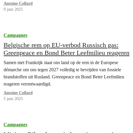
te beschermen als zeereservaat. België is één van de 18 landen die
Antoine Collard
vandaag toetraden tot het…
9 juni 2025
Campagnes
Belgische rem op EU-verbod Russisch gas:
Greenpeace en Bond Beter Leefmilieu reageren
Samen met Frankrijk staat ons land op de rem in de Europese
démarche om ons tegen 2027 volledig te bevrijden van fossiele
brandstoffen uit Rusland. Greenpeace en Bond Beter Leefmilieu
reageren verontwaardigd.
Antoine Collard
5 juni 2025
Campagnes