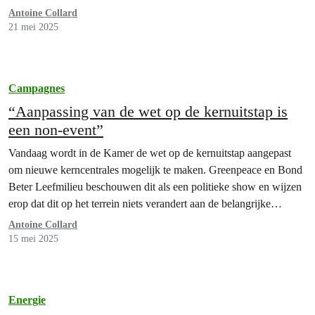
(GSR) heeft DEME al miljoenen geïnvesteerd in deze schadelijke
Antoine Collard
en onzekere industrie, ten koste van haar financiële gezondheid,
21 mei 2025
duurzame reputatie en de oceaan…
Campagnes
“Aanpassing van de wet op de kernuitstap is
een non-event”
Vandaag wordt in de Kamer de wet op de kernuitstap aangepast
om nieuwe kerncentrales mogelijk te maken. Greenpeace en Bond
Beter Leefmilieu beschouwen dit als een politieke show en wijzen
erop dat dit op het terrein niets verandert aan de belangrijke
uitdagingen in ons energiebeleid.
Antoine Collard
15 mei 2025
Energie