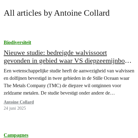
All articles by Antoine Collard
Biodiversiteit
Nieuwe studie: bedreigde walvissoort
gevonden in gebied waar VS diepzeemijnbouw
wil starten
Een wetenschappelijke studie heeft de aanwezigheid van walvissen
en dolfijnen bevestigd in twee gebieden in de Stille Oceaan waar
The Metals Company (TMC) de diepzee wil ontginnen voor
zeldzame metalen. De studie bevestigt onder andere de
aanwezigheid van de potvis, die op de IUCN Rode Lijst van
Antoine Collard
bedreigde soorten staat. De nood voor meer wetenschappelijke…
24 juni 2025
Campagnes