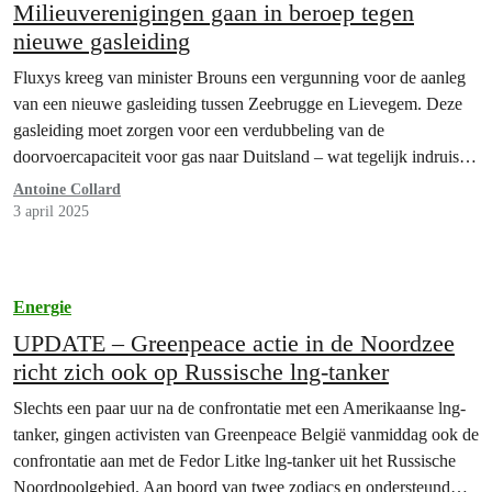
Milieuverenigingen gaan in beroep tegen
nieuwe gasleiding
Fluxys kreeg van minister Brouns een vergunning voor de aanleg
van een nieuwe gasleiding tussen Zeebrugge en Lievegem. Deze
gasleiding moet zorgen voor een verdubbeling van de
doorvoercapaciteit voor gas naar Duitsland – wat tegelijk indruist
tegen onze klimaatplannen én de dalende gasvraag. Daarom gaan
Antoine Collard
Greenpeace België, Bond Beter Leefmilieu en Dryade in beroep
3 april 2025
bij…
Energie
UPDATE – Greenpeace actie in de Noordzee
richt zich ook op Russische lng-tanker
Slechts een paar uur na de confrontatie met een Amerikaanse lng-
tanker, gingen activisten van Greenpeace België vanmiddag ook de
confrontatie aan met de Fedor Litke lng-tanker uit het Russische
Noordpoolgebied. Aan boord van twee zodiacs en ondersteund