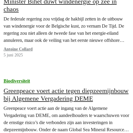
Minister Bihet duwt windenergie op zee in
chaos
De federale regering zou vrijdag de hakbijl zetten in de uitbouw
van windenergie voor de Belgische kust, zo vernam De Tijd. De
regering zou niet alleen de tweede fase van het energie-eiland
annuleren, maar ook de veiling van het eerste nieuwe offshore
windpark op de lange baan schuiven. Bond Beter Leefmilieu,
Antoine Collard
Greenpeace en Canopea reageren onthutst:…
5 juni 2025
Biodiversiteit
Greenpeace voert actie tegen diepzeemijnbouw
bij Algemene Vergadering DEME
Greenpeace voert actie aan de ingang van de Algemene
Vergadering van DEME, om aandeelhouders te waarschuwen voor
de ernstige risico’s die verbonden zijn aan investeringen in
diepzeemijnbouw. Onder de naam Global Sea Mineral Resources