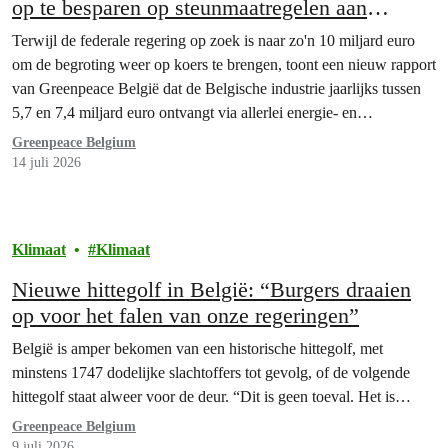
op te besparen op steunmaatregelen aan
vervuilende bedrijven
Terwijl de federale regering op zoek is naar zo'n 10 miljard euro
om de begroting weer op koers te brengen, toont een nieuw rapport
van Greenpeace België dat de Belgische industrie jaarlijks tussen
5,7 en 7,4 miljard euro ontvangt via allerlei energie- en
klimaatgerelateerde steunmaatregelen. Opvallend: vooral sterk
Greenpeace Belgium
vervuilende sectoren profiteren hier het meest van.…
14 juli 2026
Klimaat
Klimaat
Nieuwe hittegolf in België: “Burgers draaien
op voor het falen van onze regeringen”
België is amper bekomen van een historische hittegolf, met
minstens 1747 dodelijke slachtoffers tot gevolg, of de volgende
hittegolf staat alweer voor de deur. “Dit is geen toeval. Het is…
Greenpeace Belgium
9 juli 2026