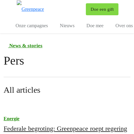
To
Doe een gift
Menu
Onze campagnes
Nieuws
Doe mee
Over ons
News & stories
Pers
All articles
Energie
Federale begroting: Greenpeace roept regering