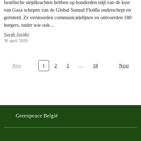
Gent en Antwerpen
Israëlische strijdkrachten hebben op honderden mijl van de kust
van Gaza schepen van de Global Sumud Flotilla onderschept en
geënterd. Ze verstoorden communicatielijnen en ontvoerden 180
burgers, onder wie ook…
Sarah Jacobs
30 april 2026
Prev
1
2
3
…
18
Next
Greenpeace België