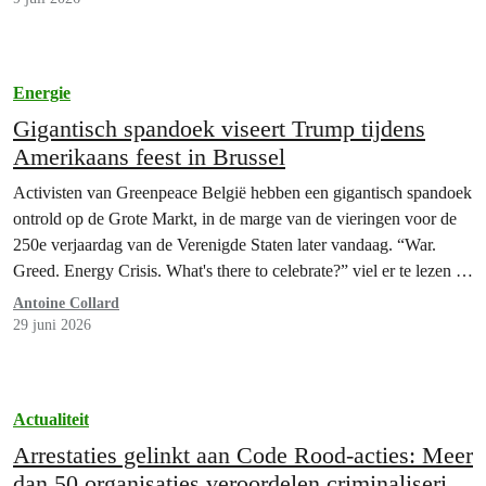
Energie
Gigantisch spandoek viseert Trump tijdens
Amerikaans feest in Brussel
Activisten van Greenpeace België hebben een gigantisch spandoek
ontrold op de Grote Markt, in de marge van de vieringen voor de
250e verjaardag van de Verenigde Staten later vandaag. “War.
Greed. Energy Crisis. What's there to celebrate?” viel er te lezen op
het spandoek van maar liefst 600 m2.
Antoine Collard
29 juni 2026
Actualiteit
Arrestaties gelinkt aan Code Rood-acties: Meer
dan 50 organisaties veroordelen criminalisering