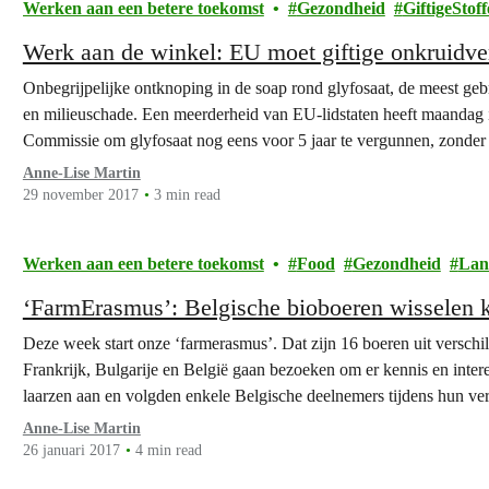
Werken aan een betere toekomst
Gezondheid
GiftigeStof
Werk aan de winkel: EU moet giftige onkruidve
Onbegrijpelijke ontknoping in de soap rond glyfosaat, de meest geb
en milieuschade. Een meerderheid van EU-lidstaten heeft maandag 
Commissie om glyfosaat nog eens voor 5 jaar te vergunnen, zonder r
mensen die ons op…
Anne-Lise Martin
29 november 2017
3 min read
Werken aan een betere toekomst
Food
Gezondheid
Lan
‘FarmErasmus’: Belgische bioboeren wisselen k
Deze week start onze ‘farmerasmus’. Dat zijn 16 boeren uit verschi
Frankrijk, Bulgarije en België gaan bezoeken om er kennis en intere
laarzen aan en volgden enkele Belgische deelnemers tijdens hun ver
Anne-Lise Martin
26 januari 2017
4 min read