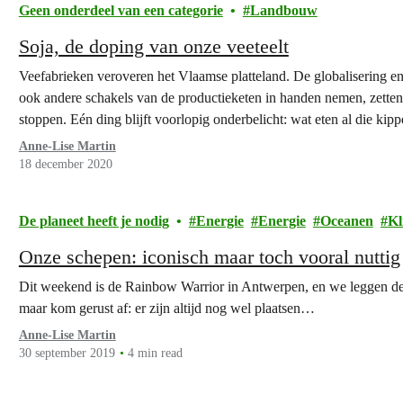
Geen onderdeel van een categorie
Landbouw
Soja, de doping van onze veeteelt
Veefabrieken veroveren het Vlaamse platteland. De globalisering en 
ook andere schakels van de productieketen in handen nemen, zetten
stoppen. Eén ding blijft voorlopig onderbelicht: wat eten al die kip
Anne-Lise Martin
18 december 2020
De planeet heeft je nodig
Energie
Energie
Oceanen
Kl
Onze schepen: iconisch maar toch vooral nuttig
Dit weekend is de Rainbow Warrior in Antwerpen, en we leggen de l
maar kom gerust af: er zijn altijd nog wel plaatsen…
Anne-Lise Martin
30 september 2019
4 min read