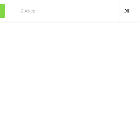
Ned
Nl
Zoeken