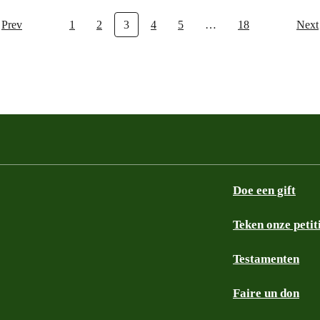
Prev
1
2
3
4
5
…
18
Next
Doe een gift
Teken onze petit
Testamenten
Faire un don