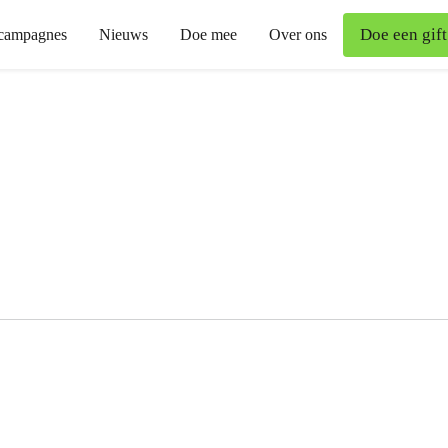
Doe een gift
campagnes
Nieuws
Doe mee
Over ons