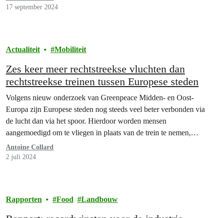
17 september 2024
Actualiteit
Mobiliteit
Zes keer meer rechtstreekse vluchten dan
rechtstreekse treinen tussen Europese steden
Volgens nieuw onderzoek van Greenpeace Midden- en Oost-
Europa zijn Europese steden nog steeds veel beter verbonden via
de lucht dan via het spoor. Hierdoor worden mensen
aangemoedigd om te vliegen in plaats van de trein te nemen,
ondanks de schadelijke gevolgen van de luchtvaart voor de
Antoine Collard
planeet. Ook België scoort slecht in het onderzoek: rechtstreekse…
2 juli 2024
Rapporten
Food
Landbouw