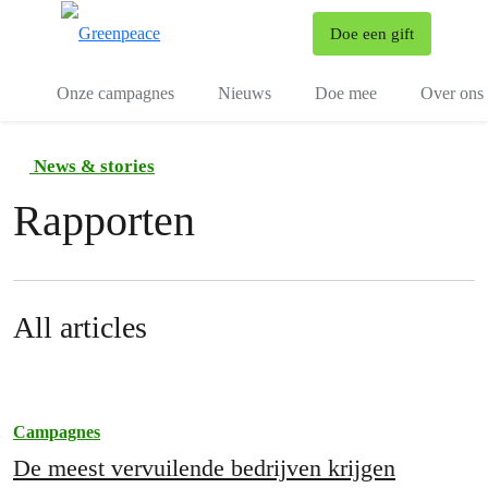
To
Doe een gift
Menu
Onze campagnes
Nieuws
Doe mee
Over ons
News & stories
Rapporten
All articles
Campagnes
De meest vervuilende bedrijven krijgen