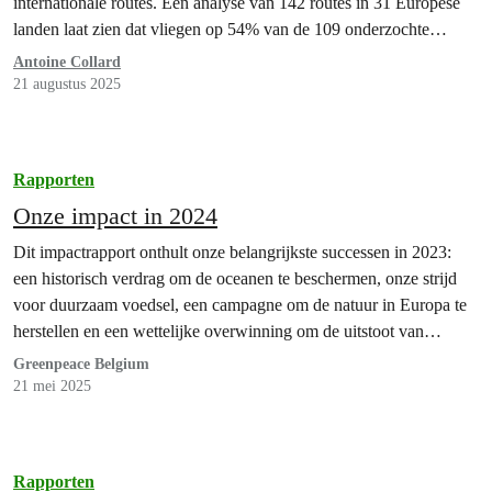
internationale routes. Een analyse van 142 routes in 31 Europese
landen laat zien dat vliegen op 54% van de 109 onderzochte
internationale routes meestal goedkoper is dan de trein. [1] In
Antoine Collard
België is 60% van…
21 augustus 2025
Rapporten
Onze impact in 2024
Dit impactrapport onthult onze belangrijkste successen in 2023:
een historisch verdrag om de oceanen te beschermen, onze strijd
voor duurzaam voedsel, een campagne om de natuur in Europa te
herstellen en een wettelijke overwinning om de uitstoot van
broeikasgassen sneller terug te dringen.
Greenpeace Belgium
21 mei 2025
Rapporten