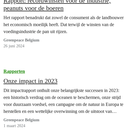
Rapport: recordwinsten voor de industrie,
peanuts voor de boeren
Het rapport benadrukt dat zowel de consument als de landbouwer
het economisch moeilijk heeft. Dat terwijl de winsten van de
voedingsindustrie de pan uit rijzen.
Greenpeace Belgium
26 juni 2024
Rapporten
Onze impact in 2023
Dit impactrapport onthult onze belangrijkste successen in 2023:
een historisch verdrag om de oceanen te beschermen, onze strijd
voor duurzaam voedsel, een campagne om de natuur in Europa te
herstellen en een wettelijke overwinning om de uitstoot van
broeikasgassen sneller terug te dringen.
Greenpeace Belgium
1 maart 2024