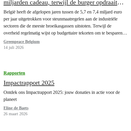
miljarden cadeau, terwijl de burger opdraait
voor de energietransitie
België heeft de afgelopen jaren tussen de 5,7 en 7,4 miljard euro
per jaar uitgetrokken voor steunmaatregelen aan de industriële
sectoren die de meeste broeikasgassen uitstoten. Terwijl de
overheid regelmatig wijst op budgettaire tekorten om te besparen
op essentiële zaken zoals zorg, onderwijs of de energietransitie,
Greenpeace Belgium
blijft overheidsgeld dus vooral naar de grootste vervuilers gaan.
14 juli 2026
Rapporten
Impactrapport 2025
Ontdek ons Impactrapport 2025: jouw donaties in actie voor de
planeet
Eline de Baets
26 maart 2026