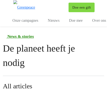
To
Doe een gift
Menu
Onze campagnes
Nieuws
Doe mee
Over ons
News & stories
De planeet heeft je
nodig
All articles