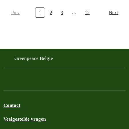
Prev
1
2
3
…
12
Next
Greenpeace België
Contact
Veelgestelde vragen