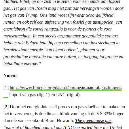
Mathieu Bihet, op om zich in te zetten voor een einde aan fossiel
gas. Het gas van Poetin mag niet zomaar vervangen worden door
het gas van Trump. Ons land moet zijn verantwoordelijkheid
nemen en ook zelf een uitfasering van fossiel gas uitstippelen, een
energiebron die zowel rampzalig is voor de planeet als voor
mensenrechten. In een steeds gespannener geopolitieke context
hebben alle Belgen baat bij een versnelling van investeringen in
hernieuwbare energie ‘van eigen bodem’, plannen voor
grootschalige renovatie van onze huizen, en toegang tot groene en
betaalbare energie.”
Noten:
[1]
https://www.bruegel.org/dataset/european-natural-gas-imports
import van gas (fig. 1) en LNG (fig. 4).
[2] Door het energie-intensief proces om gas vloeibaar te maken en
het te vervoeren, is de klimaatafdruk van lng uit de VS 33% hoger
dan die van steenkool. Bron: Howarth,
The greenhouse gas
footprint of liquefied natural gas (LNG) exported from the United