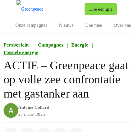
To
Doe een gift
Menu
Onze campagnes
Nieuws
Doe mee
Over ons
Persbericht
Campagnes
|
Energie
|
Fossiele energie
ACTIE – Greenpeace gaat
op volle zee confrontatie
met gastanker aan
Antoine Collard
27 maart 2025