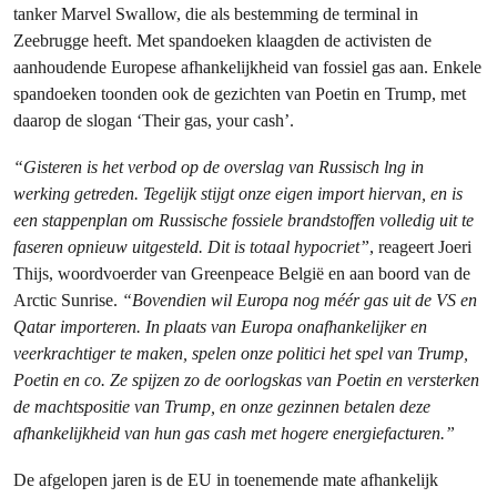
tanker Marvel Swallow, die als bestemming de terminal in
Zeebrugge heeft. Met spandoeken klaagden de activisten de
aanhoudende Europese afhankelijkheid van fossiel gas aan. Enkele
spandoeken toonden ook de gezichten van Poetin en Trump, met
daarop de slogan ‘Their gas, your cash’.
“Gisteren is het verbod op de overslag van Russisch lng in
werking getreden. Tegelijk stijgt onze eigen import hiervan, en is
een stappenplan om Russische fossiele brandstoffen volledig uit te
faseren opnieuw uitgesteld. Dit is totaal hypocriet”
, reageert Joeri
Thijs, woordvoerder van Greenpeace België en aan boord van de
Arctic Sunrise.
“Bovendien wil Europa nog méér gas uit de VS en
Qatar importeren. In plaats van Europa onafhankelijker en
veerkrachtiger te maken, spelen onze politici het spel van Trump,
Poetin en co. Ze spijzen zo de oorlogskas van Poetin en versterken
de machtspositie van Trump, en onze gezinnen betalen deze
afhankelijkheid van hun gas cash met hogere energiefacturen.”
De afgelopen jaren is de EU in toenemende mate afhankelijk