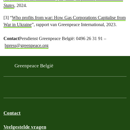
States
, 2024.
[3] “
Who profits from war: How Gas Corporations Capitalise from
War in Ukraine
”, rapport van Greenpeace International, 2023.
Contact
Persdienst Greenpeace België: 0496 26 31 91 –
bpress@greenpeace.org
Greenpeace België
Contact
Veelgestelde vragen