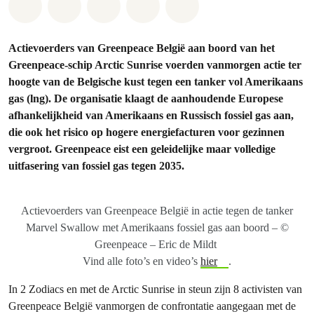
Share on Whatsapp
Share on Facebook
Share on Twitter
Share via Email
Share on Bluesky
Actievoerders van Greenpeace België aan boord van het
Greenpeace-schip Arctic Sunrise voerden vanmorgen actie ter
hoogte van de Belgische kust tegen een tanker vol Amerikaans
gas (lng). De organisatie klaagt de aanhoudende Europese
afhankelijkheid van Amerikaans en Russisch fossiel gas aan,
die ook het risico op hogere energiefacturen voor gezinnen
vergroot. Greenpeace eist een geleidelijke maar volledige
uitfasering van fossiel gas tegen 2035.
Actievoerders van Greenpeace België in actie tegen de tanker
Marvel Swallow met Amerikaans fossiel gas aan boord – ©
Greenpeace – Eric de Mildt
Vind alle foto’s en video’s
hier
.
In 2 Zodiacs en met de Arctic Sunrise in steun zijn 8 activisten van
Greenpeace België vanmorgen de confrontatie aangegaan met de