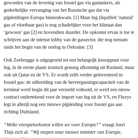
geworden van de levering van fossiel gas via gastankers, als
gedeeltelijke vervanging van het Russische gas dat via
pijpleidingen Europa binnenkwam. [1] Maar lng (liquified ‘natural’
gas of vloeibaar gas) is nog schadelijker voor het klimaat dan
‘gewoon’ gas [2] en bovendien duurder. De opkomst ervan is toe te
schrijven aan de intense lobby van de gassector, die nog toenam
sinds het begin van de oorlog in Oekraïne. [3]
Ook Zeebrugge is uitgegroeid tot een belangrijk knooppunt voor
lng, in de eerste plaats ironisch genoeg afkomstig uit Rusland, maar
ook uit Qatar en de VS. Er wordt zelfs verder geïnvesteerd in
fossiel gas: de uitbreiding van de hervergassingscapaciteit van de
terminal werd begin dit jaar versneld voltooid, er werd een nieuw
contract ondertekend voor de import van lng uit de VS, en Fluxys
legt in allerijl nog een nieuwe pijpleiding voor fossiel gas aan
richting Duitsland.
“Welke energietoekomst willen we voor Europa?”
vraagt Joeri
Thijs zich af.
“Wij roepen onze nieuwe minister van Energie,