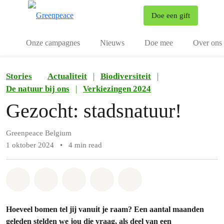
To
Doe een gift
Menu
Onze campagnes
Nieuws
Doe mee
Over ons
Stories
Actualiteit
|
Biodiversiteit
|
De natuur bij ons
|
Verkiezingen 2024
Gezocht: stadsnatuur!
Greenpeace Belgium
1 oktober 2024
•
4 min read
Share on Whatsapp
Share on Facebook
Share on Twitter
Share via Email
Share on Bluesky
Hoeveel bomen tel jij vanuit je raam? Een aantal maanden
geleden stelden we jou die vraag, als deel van een