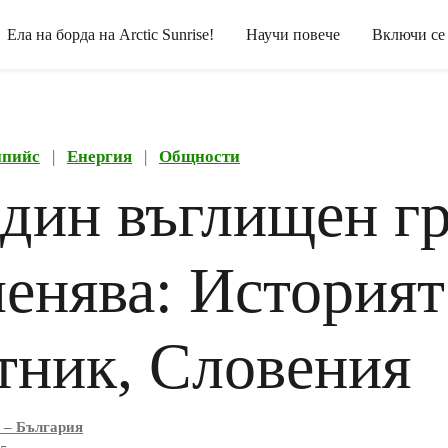
Ела на борда на Arctic Sunrise!
Научи повече
Включи се
нпийс
|
Енергия
|
Общности
един въглищен г
ленява: Историят
тник, Словения
 – България