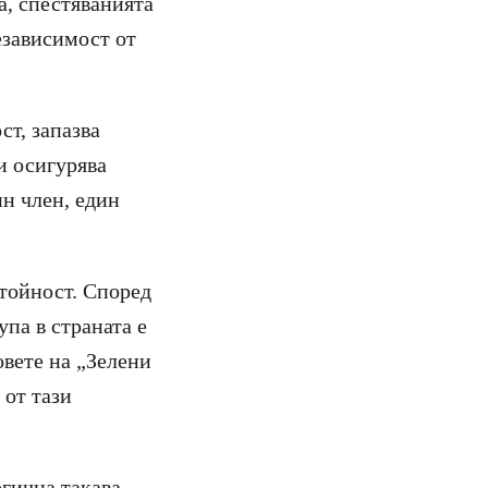
а, спестяванията
езависимост от
ст, запазва
и осигурява
н член, един
стойност. Според
па в страната е
овете на „Зелени
 от тази
гична такава.