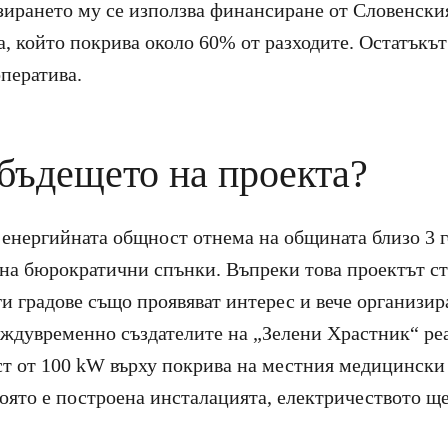
зирането му се използва финансиране от Словенск
а, който покрива около 60% от разходите. Остатъкът
оператива.
 бъдещето на проекта?
 енергийната общност отнема на общината близо 3 г
 на бюрократични спънки. Въпреки това проектът ст
ги градове също проявяват интерес и вече организир
ждувременно създателите на „Зелени Храстник“ ре
т от 100 kW върху покрива на местния медицински
 която е построена инсталацията, електричеството щ