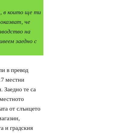
, в които ще ти
оказват, че
зводство на
веем заедно с
ли в превод
 17 местни
 Заедно те са
 местното
ата от слънцето
магазин,
а и градския