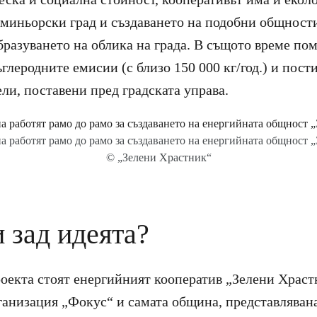
 миньорски град и създаването на подобни общности
разуването на облика на града. В същото време пом
глеродните емисии (с близо 150 000 кг/год.) и пост
ли, поставени пред градската управа.
 работят рамо до рамо за създаването на енергийната общност 
© „Зелени Храстник“
 зад идеята?
роекта стоят енергийният кооператив „Зелени Храст
ганизация „Фокус“ и самата община, представляван