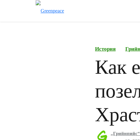
История
Грий
Как 
позе
Храс
„Грийнпийс“