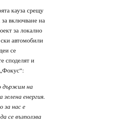
ята кауза срещу
 за включване на
оект за локално
ески автомобили
деи се
те споделят и
 „Фокус“:
го държим на
 зелена енергия.
 за нас е
да се възползва