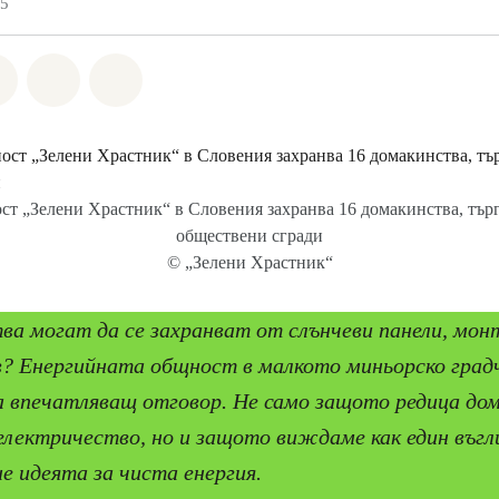
25
а Whatsapp
лете на Facebook
Споделете на Twitter
Споделете чрез Email
Share on Bluesky
ст „Зелени Храстник“ в Словения захранва 16 домакинства, тър
обществени сгради
© „Зелени Храстник“
ва могат да се захранват от слънчеви панели, мон
? Енергийната общност в малкото миньорско град
а впечатляващ отговор. Не само защото редица до
електричество, но и защото виждаме как един въгл
е идеята за чиста енергия.