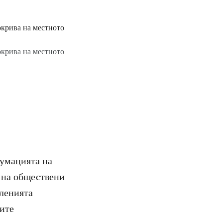
окрива на местното
сумацията на
е на обществени
сленията
щите