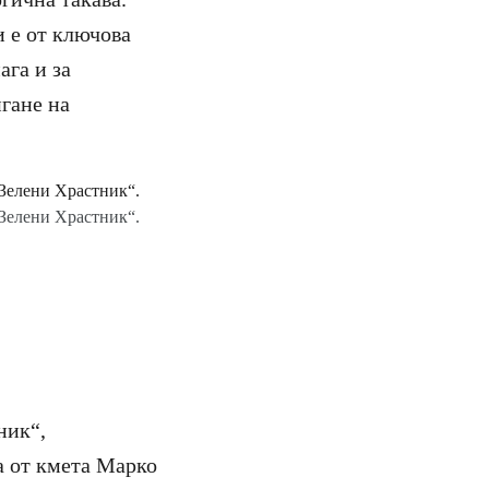
 е от ключова
ага и за
игане на
„Зелени Храстник“.
ник“,
а от кмета Марко