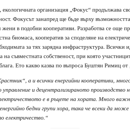
екологичната организация „Фокус“ продължава сво
ност. Фокусът занапред ще бъде върху възможността
и жени в подобни кооперативи. Разработва се още пр
стна биомаса, кооператив за споделяне на електрич
бходимата за тях зарядна инфраструктура. Всички и
а на съвместната собственост, при която участници
 блага. Ето какво казва по въпроса Буштян Римиц от
Храстник“, а и всички енергийни кооперативи, мно
управление и децентрализираното производство на
лектричеството е в ръцете на хората. Много важно
енергийно бедни групи хора, така че всеки да може 
то електричество.“