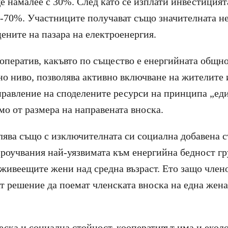
е намалее с 30%. След като се изплати инвестицият
0-70%. Участниците получават също значителната н
цените на пазара на електроенергия.
оператив, какъвто по същество е енергийната общно
но ниво, позволява активно включване на жителите 
равление на споделените ресурси на принципа „еди
мо от размера на направената вноска.
лява също с изключителната си социална добавена 
роучвания най-уязвимата към енергийна бедност гру
 живеещите жени над средна възраст. Ето защо член
т решение да поемат членската вноска на една жена
ска и социална стойност, кооперативът има и еколо