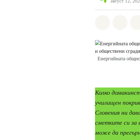
август 12, 20
Споделете н
Споде
Енергийната общно
Колко домакинст
училищен покрив
Словения ни дав
сметките си за 
може да прегърн