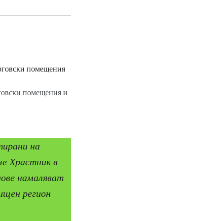
говски помещения и
тирани на
че Храстник в
мове намаляват
ищен регион