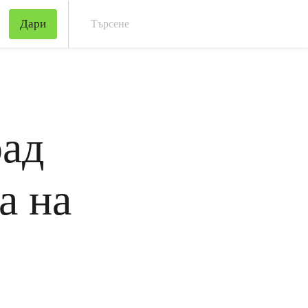
Дари
Тър
рад
а на