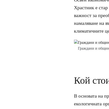
Храстник е стар
важност за преоб
намаляване на въ
климатичните це
Граждани и община
Кой стои
В основата на п
екологичната ор