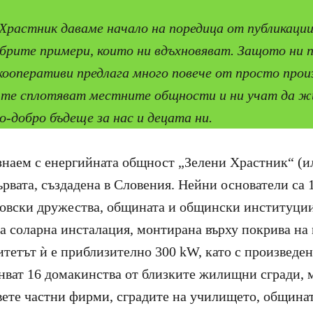
Храстник даваме начало на поредица от публикации
обрите примери, които ни вдъхновяват. Защото ни п
кооперативи предлага много повече от просто прои
– те сплотяват местните общности и ни учат да жи
о-добро бъдеще за нас и децата ни.
знаем с енергийната общност „Зелени Храстник“ (и
ървата, създадена в Словения. Нейни основатели са
говски дружества, общината и общински институции.
а соларна инсталация, монтирана върху покрива на
тетът ѝ е приблизително 300 kW, като с произведен
анват 16 домакинства от близките жилищни сгради, 
ете частни фирми, сградите на училището, общинат