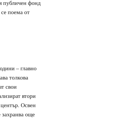
ия публичен фонд
 се поема от
одини – главно
ава толкова
ат свои
ализират втори
 център. Освен
е захранва още