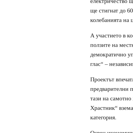
електричество щ
ще стигнат до 6
колебанията на 
А участието в ко
ползите на мест
демократично уп
глас“ – независи
Проектът впечат
предварителни п
тази на самотно
Храстник“ взема
категория.
Освен икономиче