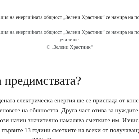
ция на енергийната общност „Зелени Храстник“ се намира на п
училище.
© „Зелени Храстник“
а предимствата?
дената електрическа енергия ще се приспада от кон
леновете на общността. Друга част отива за нуждит
 този начин значително намалява сметките им. Изчи
з първите 13 години сметките на всеки от получава