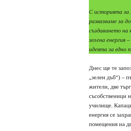
С историята за 
разказваме за д
създаването на 
зелена енергия 
идеята за едно п
Днес ще те запо
„зелен дъб“) – п
жители, две тър
съсобственици н
училище. Капаци
енергия се захр
помещения на дв