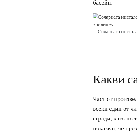
басейн.
Соларната инстала
Какви с
Част от произве
всеки един от ч
сгради, като по
показват, че пре