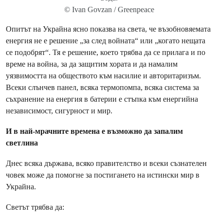
© Ivan Govzan / Greenpeace
Опитът на Украйна ясно показва на света, че възобновяемата
енергия не е решение „за след войната“ или „когато нещата
се подобрят“. Тя е решение, което трябва да се прилага и по
време на война, за да защитим хората и да намалим
уязвимостта на обществото към насилие и авторитаризъм.
Всеки слънчев панел, всяка термопомпа, всяка система за
съхранение на енергия в батерии е стъпка към енергийна
независимост, сигурност и мир.
И в най-мрачните времена е възможно да запалим
светлина
Днес всяка държава, всяко правителство и всеки съзнателен
човек може да помогне за постигането на истински мир в
Украйна.
Светът трябва да: