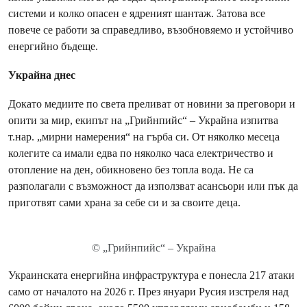
системи и колко опасен е ядреният шантаж. Затова все
повече се работи за справедливо, възобновяемо и устойчиво
енергийно бъдеще.
Украйна днес
Докато медиите по света преливат от новини за преговори и
опити за мир, екипът на „Грийнпийс“ – Украйна изпитва
т.нар. „мирни намерения“ на гърба си. От няколко месеца
колегите са имали едва по няколко часа електричество и
отопление на ден, обикновено без топла вода. Не са
разполагали с възможност да използват асансьори или пък да
приготвят сами храна за себе си и за своите деца.
© „Грийнпийс“ – Украйна
Украинската енергийна инфраструктура е понесла 217 атаки
само от началото на 2026 г. През януари Русия изстреля над