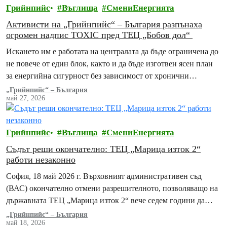
Грийнпийс
Въглища
СмениЕнергията
Активисти на „Грийнпийс“ – България разпънаха
огромен надпис TOXIC пред ТЕЦ „Бобов дол“
Искането им е работата на централата да бъде ограничена до
не повече от един блок, както и да бъде изготвен ясен план
за енергийна сигурност без зависимост от хронични
замърсители
„Грийнпийс“ – България
май 27, 2026
Грийнпийс
Въглища
СмениЕнергията
Съдът реши окончателно: ТЕЦ „Марица изток 2“
работи незаконно
София, 18 май 2026 г. Върховният административен съд
(ВАС) окончателно отмени разрешителното, позволяващо на
държавната ТЕЦ „Марица изток 2“ вече седем години да
работи в нарушение на европейските норми за…
„Грийнпийс“ – България
май 18, 2026