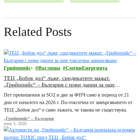
Related Posts
Грийнпийс
Въглища
СмениЕнергията
ТЕЦ „Бобов дол“ лъже, синдикатите мажат.
„Грийнпийс“ – България с нови данни за още
токсично замърсяване
Пет превишения за SO2 и две за ФПЧ само в период от 21
дни от началото на 2026 г. По-токсична от замърсяването от
ТЕЦ „Бобов дол“ е само лъжата, че такова не съществува.
„Грийнпийс“ – България
юни 3, 2026