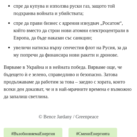
спре да купува и използва руски газ, защото той
подхранва войната и убийствата;
спре да прави бизнес с ядрения изнудвач „Росатом“,
който вместо да строи нови атомни електроцентрали в
Европа, да бъде наказан със санкции;
увеличи натиска върху сенчестия флот на Русия, за да
му попречи да финансира нови ракети и дронове.
Вярваме в Украйна и в нейната победа. Вярваме още, че
бъдещето ѝ е зелено, справедливо и безопасно. Затова
продължаваме да работим за това – заедно с хората, които
всеки ден доказват, че и в най-мрачните времена е възможно
да запалиш светлина.
© Bence Jardany / Greenpeace
#
ВъзобновяемаЕнергия
#
СмениЕнергията