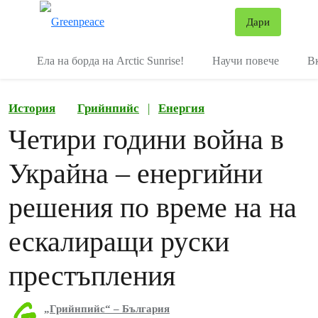
В
Дари
Меню
Ела на борда на Arctic Sunrise!
Научи повече
В
История
Грийнпийс
|
Енергия
Четири години война в
Украйна – енергийни
решения по време на на
ескалиращи руски
престъпления
„Грийнпийс“ – България