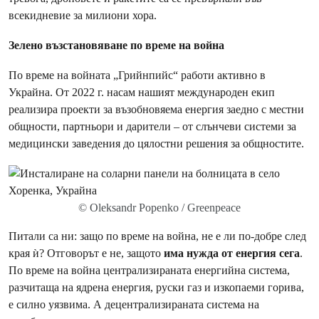
всекидневие за милиони хора.
Зелено възстановяване по време на война
По време на войната „Грийнпийс“ работи активно в
Украйна. От 2022 г. насам нашият международен екип
реализира проекти за възобновяема енергия заедно с местни
общности, партньори и дарители – от слънчеви системи за
медицински заведения до цялостни решения за общностите.
© Oleksandr Popenko / Greenpeace
Питали са ни: защо по време на война, не е ли по-добре след
края ѝ? Отговорът е не, защото
има нужда от енергия сега
.
По време на война централизираната енергийна система,
разчитаща на ядрена енергия, руски газ и изкопаеми горива,
е силно уязвима. А децентрализираната система на