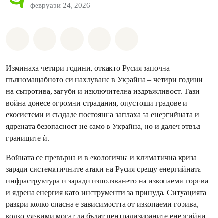
февруари 24, 2026
Споделете на Whatsapp
Споделете на Facebook
Споделете на Twitter
Споделете чрез Email
Share on Bluesky
Изминаха четири години, откакто Русия започна
пълномащабното си нахлуване в Украйна – четири години
на съпротива, загуби и изключителна издръжливост. Тази
война донесе огромни страдания, опустоши градове и
екосистеми и създаде постоянна заплаха за енергийната и
ядрената безопасност не само в Украйна, но и далеч отвъд
границите ѝ.
Войната се превърна и в екологична и климатична криза
заради систематичните атаки на Русия срещу енергийната
инфраструктура и заради използването на изкопаеми горива
и ядрена енергия като инструменти за принуда. Ситуацията
разкри колко опасна е зависимостта от изкопаеми горива,
колко уязвими могат да бъдат централизираните енергийни