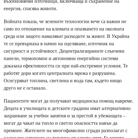
възобновяеми източници, включваща и съхранение на
енергия, спасява животи.
Войната показа, че зелените технологии вече са важни не
само по отношение на климата и опазването на околната
среда или защото намаляват разходите за живот. В Украйна
те се превърнаха в начин на оцеляване, източник на
сигурност и устойчивост. Децентрализираните слънчеви
панели, термопомпи и автономни енергийни системи
доказаха ефективността си при най-екстремни условия. Те
работят дори когато централната мрежа е разрушена.
Осигуряват топлина, светлина и вода там, където нищо
друго не е останало.
Пациентите могат да получават медицинска помощ навреме.
Децата в училищата и детските градини имат алтернативно
захранване за учебни занятия и за престой в убежищата –
могат да чакат на топло и светло опасността навън да
премине. Жителите на многофамилни сгради разполагат с
надежден източник на топлина от самата земя. Бъдещето