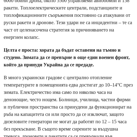
6000 бойни дрона, около 5500 управляеми авиобомби и 158
ракети. Топлоелектрическите централи, подстанциите и
топлофикационните съоръжения постоянно са атакувани от
руски ракети и дронове. Тези удари не са инцидентни – те са
част от целенасочена стратегия за причиняването на
енергиен колапс.
Целта е проста: хората да бъдат оставени на тъмно и
студено. Зимата да се превърне в още един военен фронт,
който да принуди Украйна да се предаде.
В много украински градове с централно отопление
температурите в помещенията едва достигат до 10–14°C през
зимата. Електричество има само по няколко часа на
денонощие, често нощем. Болници, училища, частни фирми
и публични пространства са принудени да функционират на
ръба на капацитета си или просто да се изключат, защото
дизеловите генератори не могат да работят по 12 – 15 часа
без прекъсване. В същото време сирените за въздушна
тревога, дроновете и ракетите са се превърнали във