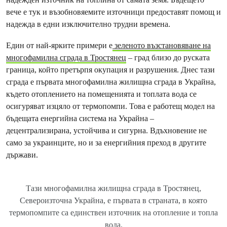
вече е тук и възобновяемите източници предоставят помощ и
надежда в едни изключително трудни времена.
Един от най-ярките примери е
зеленото възстановяване на
многофамилна сграда в Тростянец
– град близо до руската
граница, който претърпя окупация и разрушения. Днес тази
сграда е първата многофамилна жилищна сграда в Украйна,
където отоплението на помещенията и топлата вода се
осигуряват изцяло от термопомпи. Това е работещ модел на
бъдещата енергийна система на Украйна –
децентрализирана, устойчива и сигурна. Вдъхновение не
само за украинците, но и за енергийния преход в другите
държави.
Тази многофамилна жилищна сграда в Тростянец,
Североизточна Украйна, е първата в страната, в която
термопомпите са единствен източник на отопление и топла
вода.