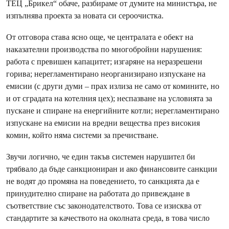
ТЕЦ „Брикел“ обаче, разбираме от думите на министъра, не
изпълнява проекта за новата си сероочистка.
От отговора става ясно още, че централата е обект на
наказателни производства по многобройни нарушения:
работа с превишен капацитет; изгаряне на неразрешени
горива; нерегламентирано неорганизирано изпускане на
емисии (с други думи – прах излиза не само от комините, но
и от сградата на котелния цех); неспазване на условията за
пускане и спиране на енергийните котли; нерегламентирано
изпускане на емисии на вредни вещества през високия
комин, който няма системи за пречистване.
Звучи логично, че един такъв системен нарушител би
трябвало да бъде санкциониран и ако финансовите санкции
не водят до промяна на поведението, то санкцията да е
принудително спиране на работата до привеждане в
съответствие със законодателството. Това се изисква от
стандартите за качеството на околната среда, в това число