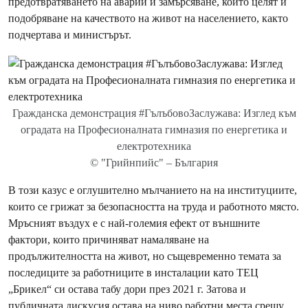
предотвратяването на аварии и замърсяване, които целят и
подобряване на качеството на живот на населението, както
подчертава и министърът.
Гражданска демонстрация #ГълъбовоЗаслужава: Изглед към
оградата на Професионалната гимназия по енергетика и
електротехника
© "Грийнпийс" – България
В този казус е оглушително мълчанието на на институциите,
които се грижат за безопасността на труда и работното място.
Мръсният въздух е с най-големия ефект от външните
фактори, които причиняват намаляване на
продължителността на живот, но същевременно темата за
последиците за работниците в инсталации като ТЕЦ
„Брикел“ си остава табу дори през 2021 г. Затова и
публичната дискусия остава на ниво работни места срещу