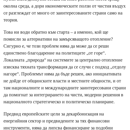
околна среда, а дори икономическите ползи от чистия въздух
се разглеждат от много от заинтересованите страни само на
теория.
Това ни води обратно към старта – а именно, кой ще
помисли за алтернативи на замърсяващото отопление?
Сигурно е, че този проблем няма да може да се реши
единствено благодарение на политиците „от горе“.
Локалната „природа“ на системите за централно отопление
изисква тяхната трансформация да се случи с подход „отдолу
нагоре“. Проблемът няма да бъде решен, ако инициативата
не дойде от общинските власти и местните общности, и от
там националните и международните заинтересовани страни
да помогнат за интегрирането на чисти, модерни решения в
националното стратегическо и политическо планиране.
Предвид европейските цели за декарбонизация на
енергийния сектор и предвидените за тях финансови
инструменти, няма да липсва финансиране за подобни