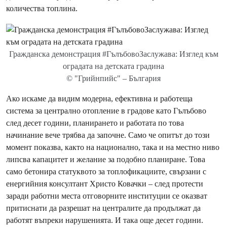
количества топлина.
Гражданска демонстрация #ГълъбовоЗаслужава: Изглед към
оградата на детската градина
© "Грийнпийс" – България
Ако искаме да видим модерна, ефективна и работеща
система за централно отопление в градове като Гълъбово
след десет години, планирането и работата по това
начинание вече трябва да започне. Само че опитът до този
момент показва, както на национално, така и на местно ниво
липсва капацитет и желание за подобно планиране. Това
само бетонира статуквото за топлофикациите, свързани с
енергийния консултант Христо Ковачки – след протести
заради работни места отговорните институции се оказват
притиснати да разрешат на централите да продължат да
работят въпреки нарушенията. И така още десет години.