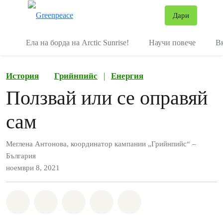
В
Дари
Меню
Ела на борда на Arctic Sunrise!
Научи повече
В
История
Грийнпийс
|
Енергия
Ползвай или се оправяй
сам
Меглена Антонова, координатор кампании „Грийнпийс“ –
България
ноември 8, 2021
Споделете на Whatsapp
Споделете на Facebook
Споделете на Twitter
Споделете чрез Email
Share on Bluesky