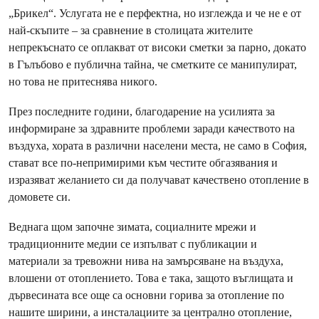
„Брикел“. Услугата не е перфектна, но изглежда и че не е от
най-скъпите – за сравнение в столицата жителите
непрекъснато се оплакват от високи сметки за парно, докато
в Гълъбово е публична тайна, че сметките се манипулират,
но това не притеснява никого.
През последните години, благодарение на усилията за
информиране за здравните проблеми заради качеството на
въздуха, хората в различни населени места, не само в София,
стават все по-непримирими към честите обгазявания и
изразяват желанието си да получават качествено отопление в
домовете си.
Веднага щом започне зимата, социалните мрежи и
традиционните медии се изпълват с публикации и
материали за тревожни нива на замърсяване на въздуха,
влошени от отоплението. Това е така, защото въглищата и
дървесината все още са основни горива за отопление по
нашите ширини, а инсталациите за централно отопление,