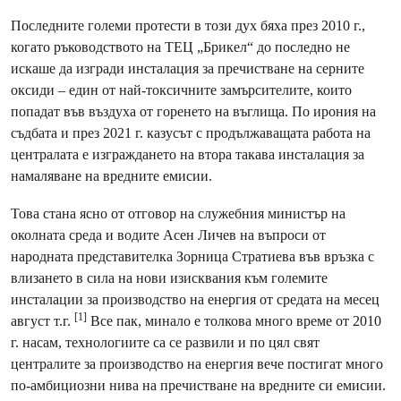
Последните големи протести в този дух бяха през 2010 г.,
когато ръководството на ТЕЦ „Брикел“ до последно не
искаше да изгради инсталация за пречистване на серните
оксиди – един от най-токсичните замърсителите, които
попадат във въздуха от горенето на въглища. По ирония на
съдбата и през 2021 г. казусът с продължаващата работа на
централата е изграждането на втора такава инсталация за
намаляване на вредните емисии.
Това стана ясно от отговор на служебния министър на
околната среда и водите Асен Личев на въпроси от
народната представителка Зорница Стратиева във връзка с
влизането в сила на нови изисквания към големите
инсталации за производство на енергия от средата на месец
[1]
август т.г.
Все пак, минало е толкова много време от 2010
г. насам, технологиите са се развили и по цял свят
централите за производство на енергия вече постигат много
по-амбициозни нива на пречистване на вредните си емисии.