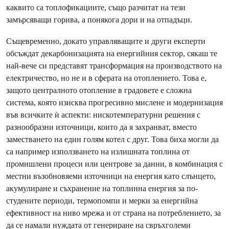
каквито са топлофикациите, също разчитат на тези
замърсяващи горива, а понякога дори и на отпадъци.
Същевременно, докато управляващите и други експерти
обсъждат декарбонизацията на енергийния сектор, сякаш те
най-вече си представят трансформация на производството на
електричество, но не и в сферата на отоплението. Това е,
защото централното отопление в градовете е сложна
система, която изисква прогресивно мислене и модернизация
във всичките ѝ аспекти: нискотемпературни решения с
разнообразни източници, които да я захранват, вместо
заместването на един голям котел с друг. Това биха могли да
са например използването на излишната топлина от
промишлени процеси или центрове за данни, в комбинация с
местни възобновяеми източници на енергия като слънцето,
акумулиране и съхранение на топлинна енергия за по-
студените периоди, термопомпи и мерки за енергийна
ефективност на ниво мрежа и от страна на потреблението, за
да се намали нуждата от генериране на свръхголеми