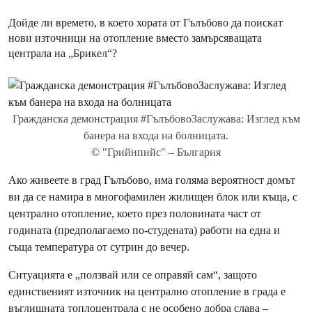
Дойде ли времето, в което хората от Гълъбово да поискат
нови източници на отопление вместо замърсяващата
централа на „Брикел“?
Гражданска демонстрация #ГълъбовоЗаслужава: Изглед към
банера на входа на болницата.
© "Грийнпийс" – България
Ако живеете в град Гълъбово, има голяма вероятност домът
ви да се намира в многофамилен жилищен блок или къща, с
централно отопление, което през половината част от
годината (предполагаемо по-студената) работи на една и
съща температура от сутрин до вечер.
Ситуацията е „ползвай или се оправяй сам“, защото
единственият източник на централно отопление в града е
въглищната топлоцентрала с не особено добра слава –