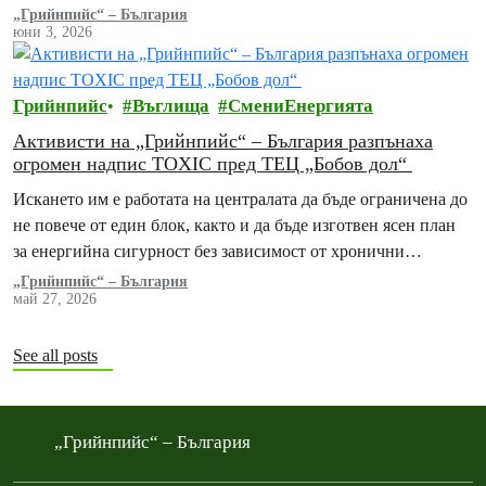
„Грийнпийс“ – България
юни 3, 2026
Грийнпийс
Въглища
СмениЕнергията
Активисти на „Грийнпийс“ – България разпънаха
огромен надпис TOXIC пред ТЕЦ „Бобов дол“
Искането им е работата на централата да бъде ограничена до
не повече от един блок, както и да бъде изготвен ясен план
за енергийна сигурност без зависимост от хронични
замърсители
„Грийнпийс“ – България
май 27, 2026
See all posts
„Грийнпийс“ – България