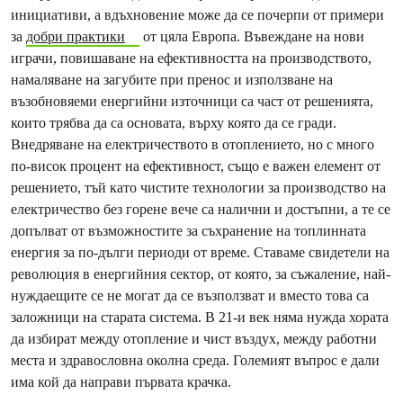
инициативи, а вдъхновение може да се почерпи от примери
за
добри практики
от цяла Европа. Въвеждане на нови
играчи, повишаване на ефективността на производството,
намаляване на загубите при пренос и използване на
възобновяеми енергийни източници са част от решенията,
които трябва да са основата, върху която да се гради.
Внедряване на електричеството в отоплението, но с много
по-висок процент на ефективност, също е важен елемент от
решението, тъй като чистите технологии за производство на
електричество без горене вече са налични и достъпни, а те се
допълват от възможностите за съхранение на топлинната
енергия за по-дълги периоди от време. Ставаме свидетели на
революция в енергийния сектор, от която, за съжаление, най-
нуждаещите се не могат да се възползват и вместо това са
заложници на старата система. В 21-и век няма нужда хората
да избират между отопление и чист въздух, между работни
места и здравословна околна среда. Големият въпрос е дали
има кой да направи първата крачка.