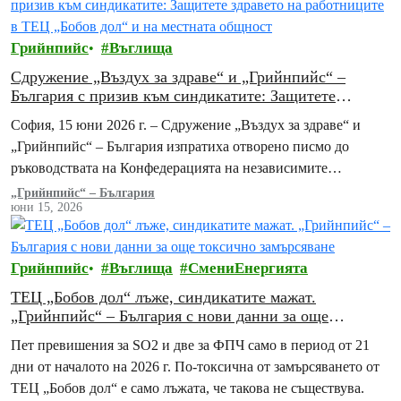
Грийнпийс
Въглища
Сдружение „Въздух за здраве“ и „Грийнпийс“ –
България с призив към синдикатите: Защитете
здравето на работниците в ТЕЦ „Бобов дол“ и на
София, 15 юни 2026 г. – Сдружение „Въздух за здраве“ и
местната общност
„Грийнпийс“ – България изпратиха отворено писмо до
ръководствата на Конфедерацията на независимите
синдикати на България (КНСБ) и на Конфедерацията…
„Грийнпийс“ – България
юни 15, 2026
Грийнпийс
Въглища
СмениЕнергията
ТЕЦ „Бобов дол“ лъже, синдикатите мажат.
„Грийнпийс“ – България с нови данни за още
токсично замърсяване
Пет превишения за SO2 и две за ФПЧ само в период от 21
дни от началото на 2026 г. По-токсична от замърсяването от
ТЕЦ „Бобов дол“ е само лъжата, че такова не съществува.