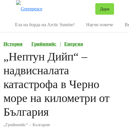
В
Дари
Меню
Ела на борда на Arctic Sunrise!
Научи повече
В
История
Грийнпийс
|
Енергия
„Нептун Дийп“ –
надвисналата
катастрофа в Черно
море на километри от
България
„Грийнпийс“ – България