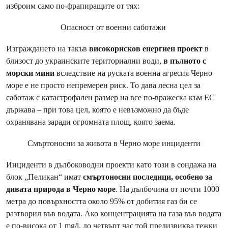
изброим само по-фрапиращите от тях:
Опасност от военни саботажи
Изграждането на такъв
високорисков енергиен проект
в
близост до украинските териториални води,
в пълното с
морски мини
вследствие на руската военна агресия Черно
море е не просто непремерен риск. То дава лесна цел за
саботаж с катастрофален размер на все по-вражеска към ЕС
държава – при това цел, която е невъзможно да бъде
охранявана заради огромната площ, която заема.
Смъртоносни за живота в Черно море инциденти
Инциденти в дълбоководни проекти като този в сондажа на
блок „Пеликан“ имат
смъртоносни последици, особено за
дивата природа в Черно море
. На дълбочина от почти 1000
метра до повърхността около 95% от добития газ би се
разтворил във водата. Ако концентрацията на газа във водата
е по-висока от 1 mg/l, до четвърт час той предизвиква тежки