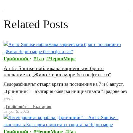
Related Posts
Грийнпийс
Газ
ЧерноМоре
Arctic Sunrise наближава варненския бряг с
посланието „Живо Черно море без нефт и газ“
Ледоразбивачът отваря врати за посещения на 7 и 8 август.
„Грийнпийс“ - България обявява инициативата "Градове без
газ".
„Грийнпийс“ – България
август 5, 2026
Грийнпийс
ЧерноМоре
Газ