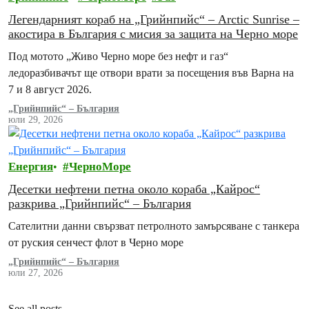
Легендарният кораб на „Грийнпийс“ – Arctic Sunrise –
акостира в България с мисия за защита на Черно море
Под мотото „Живо Черно море без нефт и газ“
ледоразбивачът ще отвори врати за посещения във Варна на
7 и 8 август 2026.
„Грийнпийс“ – България
юли 29, 2026
Енергия
ЧерноМоре
Десетки нефтени петна около кораба „Кайрос“
разкрива „Грийнпийс“ – България
Сателитни данни свързват петролното замърсяване с танкера
от руския сенчест флот в Черно море
„Грийнпийс“ – България
юли 27, 2026
See all posts