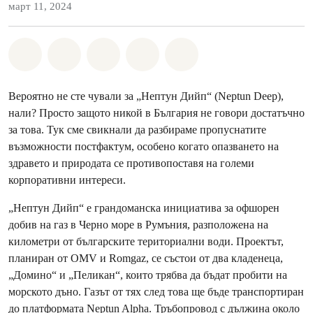
март 11, 2024
Споделете на Whatsapp
Споделете на Facebook
Споделете на Twitter
Споделете чрез Email
Share on Bluesky
Вероятно не сте чували за „Нептун Дийп“ (Neptun Deep),
нали? Просто защото никой в България не говори достатъчно
за това. Тук сме свикнали да разбираме пропуснатите
възможности постфактум, особено когато опазването на
здравето и природата се противопоставя на големи
корпоративни интереси.
„Нептун Дийп“ е грандоманска инициатива за офшорен
добив на газ в Черно море в Румъния, разположена на
километри от българските териториални води. Проектът,
планиран от OMV и Romgaz, се състои от два кладенеца,
„Домино“ и „Пеликан“, които трябва да бъдат пробити на
морското дъно. Газът от тях след това ще бъде транспортиран
до платформата Neptun Alpha. Тръбопровод с дължина около