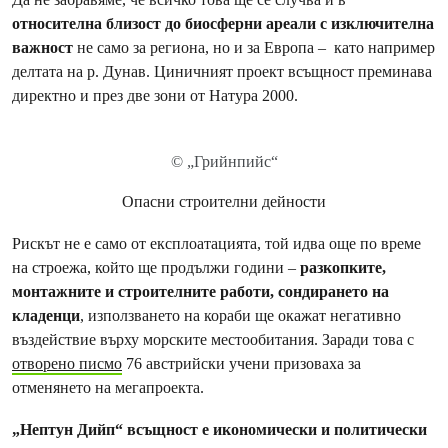
относителна близост до биосферни ареали с изключителна
важност
не само за региона, но и за Европа – като например
делтата на р. Дунав. Циничният проект всъщност преминава
директно и през две зони от Натура 2000.
© „Грийнпийс“
Опасни строителни дейности
Рискът не е само от експлоатацията, той идва още по време
на строежа, който ще продължи години –
разкопките,
монтажните и строителните работи, сондирането на
кладенци
, използването на кораби ще окажат негативно
въздействие върху морските местообитания. Заради това с
отворено писмо
76 австрийски учени призоваха за
отменянето на мегапроекта.
„Нептун Дийп“ всъщност е икономически и политически