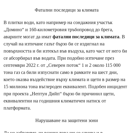
Фатални последици за климата
В плитки води, като например на сондажния участък
„Домино“ и 160-километровия тръбопровод до брега,
авариите могат да имат
фатални последици за климата
. В
случай на изтичане газът бързо би се издигнал на
повърхността и би изтекъл във въздуха, като част от него би
се абсорбирал във водата. При подобно изтичане през
септември 2022 г. от „Северен поток“ 1 и 2 около 115 000
тона газ са били изпуснати само в рамките на шест дни,
което оказва въздействие върху климата и щети в размер на
15 милиона тона въглероден еквивалент. Подобен инцидент
при проекта „Нептун Дийп“ бързо би причинил щети,
еквивалентни на годишния климатичен натиск от
платформата.
Нарушаване на защитени зони
Да не забравяме, че всичко това ще се случва и в