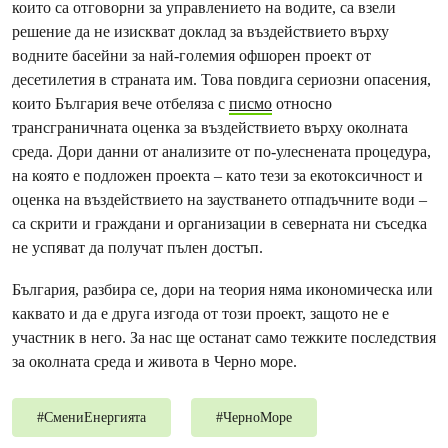
които са отговорни за управлението на водите, са взели
решение да не изискват доклад за въздействието върху
водните басейни за най-големия офшорен проект от
десетилетия в страната им. Това повдига сериозни опасения,
които България вече отбеляза с
писмо
относно
трансграничната оценка за въздействието върху околната
среда. Дори данни от анализите от по-улеснената процедура,
на която е подложен проекта – като тези за екотоксичност и
оценка на въздействието на заустването отпадъчните води –
са скрити и граждани и организации в северната ни съседка
не успяват да получат пълен достъп.
България, разбира се, дори на теория няма икономическа или
каквато и да е друга изгода от този проект, защото не е
участник в него. За нас ще останат само тежките последствия
за околната среда и живота в Черно море.
#
СмениЕнергията
#
ЧерноМоре