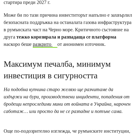
стартира преди 2027 г.
Може би по тази причина инвеститорът напълно е захвърлил
безопасната поддръжка на останалата газова инфраструктура
в румънската част на Черно море. Критичното състояние на
друга
тежко корозирала и разпадаща се платформа
наскоро беше
разкрито
от анонимен източник.
Максимум печалба, минимум
инвестиция в сигурността
На подобна купчина старо желязо ще разчитаме да
издържи на бури, производствени инциденти, попадения от
бродещи непроследими мини от войната в Украйна, нарочен
саботаж… или просто да не се разпадне и потъне сама.
Още по-подозрително изглежда, че румънските институции,