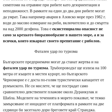
симптоми на отравяне при рибите като дезориентация и
неподвижност. В рамките на един до два дни рибите могат
да умрат. Така например авария в Азовско море през 1982 г.
води до масово измиране на риби, включително и до смъртта
на над 2000 делфина. Това е
екзистенциална опасност не
само за крехкото биоразнообразие в нашето море, а и за
всички, които изкарват своето препитание с риболов.
Фатален удар по туризма
Българските предприемачи могат да станат жертва и на
фатален удар по туризма
. Тръбопроводът ще излиза на 100
метра от къщите в местен курорт, но българското
Черноморие е с доста по-голям туристически капацитет от
румънското. Не си мислете, че ще пострадат само
сравнително девствените плажове около Дуранкулак и
Шабла. Моделите на теченията в морето показват, че тежко
замърсяване от инцидент от платформата в рамките на две
седмици би засегнало дори бреговете край Странджа.