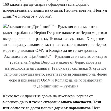
160 километра ще свързва офшорната платформа с
измервателната станция на сушата. Периметърът на „Нептун
2
Дийп“ е с площ от 7 500 км
.
Активисти от „Грийнпийс“ – Румъния са на мястото, където
тръбата на Neptun Deep ще навлезе от Черно море във
вътрешността на страната, Те показват със знака Х къде ще
започне разрушаването, застъпват се за опазването на Черно
море и призовават OMV и Romgaz да не го замърсяват.
© „Грийнпийс“ – Румъния
Както всеки проект за добив на изкопаеми горива от
морското дъно
и този е свързан с много опасности. Този
път обаче те са доста повече дори от нормалното.
Нека