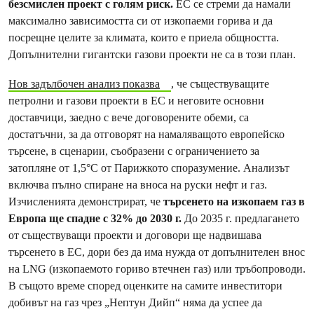
безсмислен проект с голям риск.
ЕС се стреми да намали
максимално зависимостта си от изкопаеми горива и да
посрещне целите за климата, които е приела общността.
Допълнителни гигантски газови проекти не са в този план.
Нов задълбочен анализ показва
, че съществуващите
петролни и газови проекти в ЕС и неговите основни
доставчици, заедно с вече договорените обеми, са
достатъчни, за да отговорят на намаляващото европейско
търсене, в сценарии, съобразени с ограничението за
затопляне от 1,5°C от Парижкото споразумение. Анализът
включва пълно спиране на вноса на руски нефт и газ.
Изчисленията демонстрират, че
търсенето на изкопаем газ в
Европа ще спадне с 32% до 2030 г.
До 2035 г. предлагането
от съществуващи проекти и договори ще надвишава
търсенето в ЕС, дори без да има нужда от допълнителен внос
на LNG (изкопаемото гориво втечнен газ) или тръбопроводи.
В същото време според оценките на самите инвеститори
добивът на газ чрез „Нептун Дийп“ няма да успее да