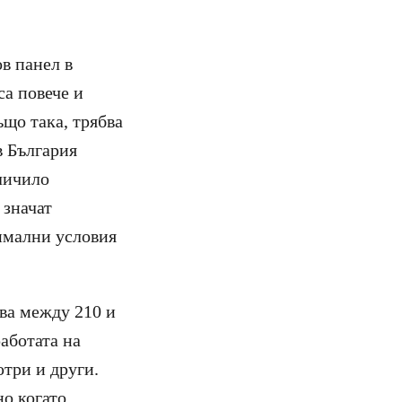
в панел в
са повече и
ъщо така, трябва
в България
личило
 значат
тимални условия
зва между 210 и
аботата на
ютри и други.
но когато