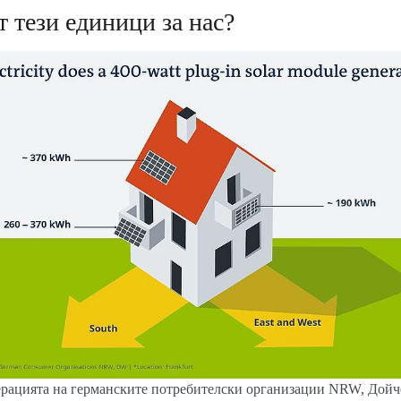
т тези единици за нас?
рацията на германските потребителски организации NRW, Дойче