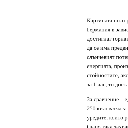
Картината по-го
Германия в завис
достигнат горнат
да се има предви
слънчевият поте
енергията, произ
стойностите, ак
за 1 час, то дос
За сравнение – 
250 киловатчаса
уредите, които 
Също така захран