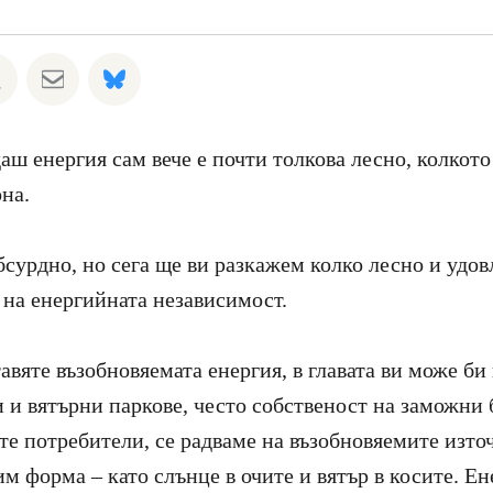
а Whatsapp
лете на Facebook
Споделете на Twitter
Споделете чрез Email
Share on Bluesky
аш енергия сам вече е почти толкова лесно, колкото
на.
бсурдно, но сега ще ви разкажем колко лесно и удов
 на енергийната независимост.
авяте възобновяемата енергия, в главата ви може би
 и вятърни паркове, често собственост на заможни
те потребители, се радваме на възобновяемите изт
им форма – като слънце в очите и вятър в косите. Е