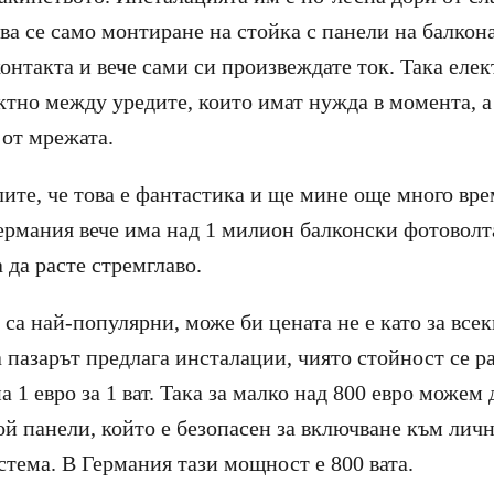
а се само монтиране на стойка с панели на балкона
онтакта и вече сами си произвеждате ток. Така еле
ктно между уредите, които имат нужда в момента, а 
 от мрежата.
ите, че това е фантастика и ще мине още много вре
Германия вече има над 1 милион балконски фотоволт
 да расте стремглаво.
са най-популярни, може би цената не е като за все
а пазарът предлага инсталации, чиято стойност се р
 1 евро за 1 ват. Така за малко над 800 евро можем
й панели, който е безопасен за включване към личн
стема. В Германия тази мощност е 800 вата.