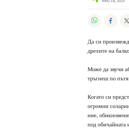
юни 18, 2025
Споделете н
Споде
Да си произвежд
дрехите на балко
Може да звучи а
тръгнеш по пътя
Когато си предст
огромни соларни
ние, обикновени
под обичайната 