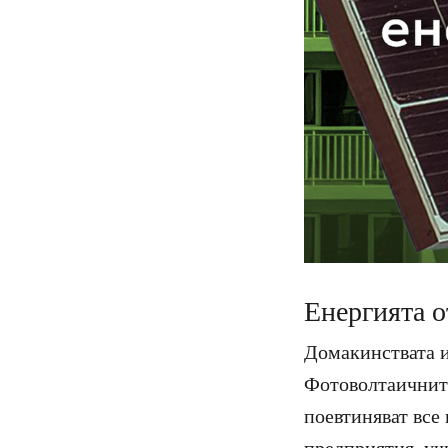
Енергията о
Домакинствата и
Фотоволтаичните
поевтиняват все