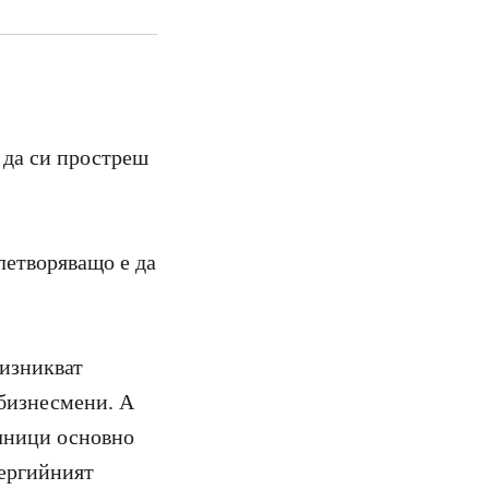
 да си простреш
летворяващо е да
 изникват
 бизнесмени. А
очници основно
нергийният