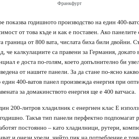
Франкфурт
ре показва годишното производство на един 400-вато
имост от това къде и как е поставен. Ако панелите 
а граница от 800 вата, числата биха били двойни. С
д, че калкулациите са правени за Германия, докато 
нциал е доста по-голям, което допълнително би уве
ведена от нашите панели. За да стане по-ясно какво
о един 400-ватов панел произвежда енергия при оп
тавената за домакинството енергия ще е 400 ватчаса.
един 200-литров хладилник с енергиен клас Е изпол
 годишно. Такъв тип панели перфектно подпомагат р
работят постоянно – като хладилници, рутери, комп
ват и онези уреди, чийто пик на потребление е точ