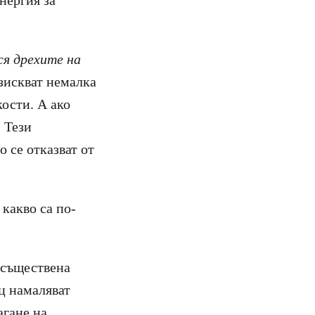
нергия за
ся дрехите на
изискват немалка
ости. А ако
. Тези
о се отказват от
какво са по-
 съществена
ец намаляват
агане на