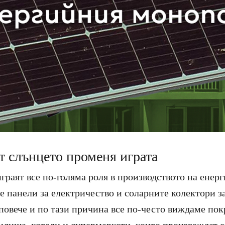
т слънцето променя играта
граят все по-голяма роля в производството на енерг
 панели за електричество и соларните колектори за
 повече и по тази причина все по-често виждаме по