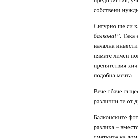
предприятия, уч
собствени нужди
Сигурно ще си 
балкона!”
. Така
начална инвести
нямате личен пок
препятствия хич 
подобна мечта.
Вече обаче съще
различни те от 
Балконските фот
разлика – вместо
сметките на дом