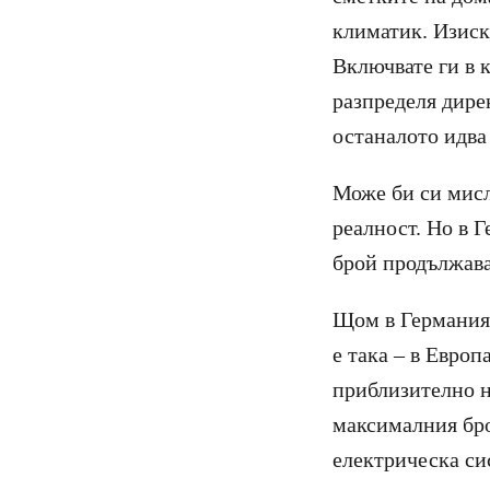
климатик. Изискв
Включвате ги в к
разпределя дире
останалото идва
Може би си мисл
реалност. Но в 
брой продължава
Щом в Германия 
е така – в Европ
приблизително на
максималния бро
електрическа си