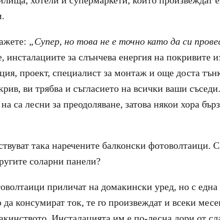
илища, хотели и супермаркети, които произвеждат е
.
кажете:
„Супер, но това не е точно като да си прове
 е, инсталациите за слънчева енергия на покривите 
ция, проект, специалист за монтаж и още доста тънк
рив, ви трябва и съгласието на всички ваши съседи
на са лесни за преодоляване, затова някои хора бърз
ствуват така наречените балконски фотоволтаици. С 
другите соларни панели?
оволтаици приличат на домакински уред, но с една
 да консумират ток, те го произвеждат и всеки мес
акинството. Инсталацията им е по-лесна дори от сл