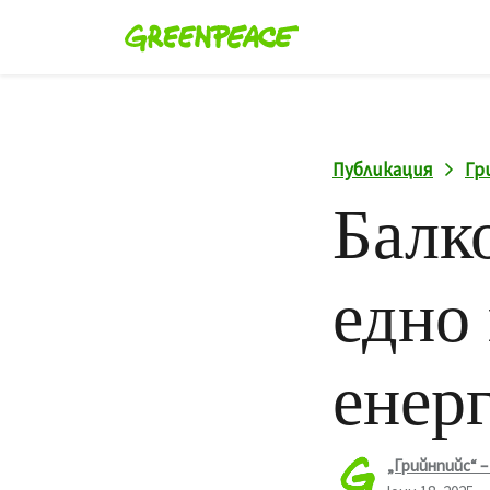
Публикация
Гр
Балк
едно
енер
„Грийнпийс“ –