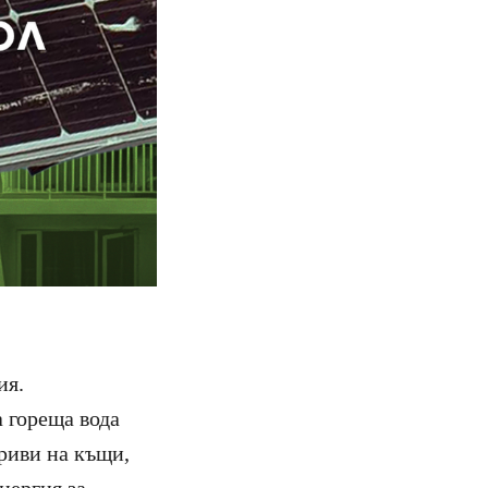
ия.
 гореща вода
криви на къщи,