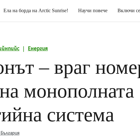
Ела на борда на Arctic Sunrise!
Научи повече
Включи с
ийнпийс
|
Енергия
онът – враг номе
 на монополната
гийна система
 България