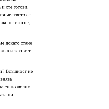
 и сте готови.
ктричеството се
ако не стигне,
ме докато стане
аика и техният
ки? Всъщност не
авнява
 да си позволим
ата ни