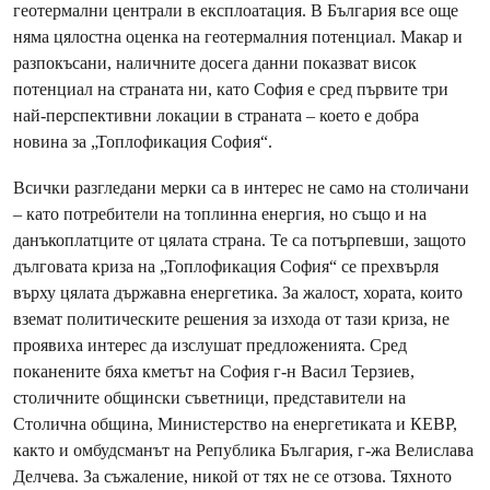
геотермални централи в експлоатация. В България все още
няма цялостна оценка на геотермалния потенциал. Макар и
разпокъсани, наличните досега данни показват висок
потенциал на страната ни, като София е сред първите три
най-перспективни локации в страната – което е добра
новина за „Топлофикация София“.
Всички разгледани мерки са в интерес не само на столичани
– като потребители на топлинна енергия, но също и на
данъкоплатците от цялата страна. Те са потърпевши, защото
дълговата криза на „Топлофикация София“ се прехвърля
върху цялата държавна енергетика. За жалост, хората, които
вземат политическите решения за изхода от тази криза, не
проявиха интерес да изслушат предложенията. Сред
поканените бяха кметът на София г-н Васил Терзиев,
столичните общински съветници, представители на
Столична община, Министерство на енергетиката и КЕВР,
както и омбудсманът на Република България, г-жа Велислава
Делчева. За съжаление, никой от тях не се отзова. Тяхното