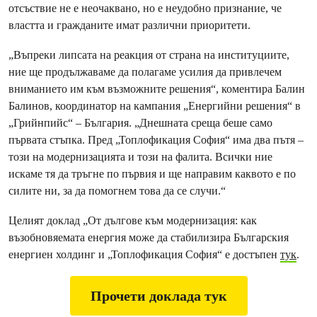
отсъствие не е неочаквано, но е неудобно признание, че
властта и гражданите имат различни приоритети.
„Въпреки липсата на реакция от страна на институциите,
ние ще продължаваме да полагаме усилия да привлечем
вниманието им към възможните решения“, коментира Балин
Балинов, координатор на кампания „Енергийни решения“ в
„Грийнпийс“ – България. „Днешната среща беше само
първата стъпка. Пред „Топлофикация София“ има два пътя –
този на модернизацията и този на фалита. Всички ние
искаме тя да тръгне по първия и ще направим каквото е по
силите ни, за да помогнем това да се случи.“
Целият доклад „От дългове към модернизация: как
възобновяемата енергия може да стабилизира Българския
енергиен холдинг и „Топлофикация София“ е достъпен
тук
.
Прочети доклада тук