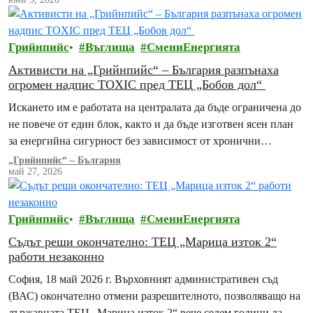
Грийнпийс
Въглища
СмениЕнергията
Активисти на „Грийнпийс“ – България разпънаха
огромен надпис TOXIC пред ТЕЦ „Бобов дол“
Искането им е работата на централата да бъде ограничена до
не повече от един блок, както и да бъде изготвен ясен план
за енергийна сигурност без зависимост от хронични
замърсители
„Грийнпийс“ – България
май 27, 2026
Грийнпийс
Въглища
СмениЕнергията
Съдът реши окончателно: ТЕЦ „Марица изток 2“
работи незаконно
София, 18 май 2026 г. Върховният административен съд
(ВАС) окончателно отмени разрешителното, позволяващо на
държавната ТЕЦ „Марица изток 2“ вече седем години да