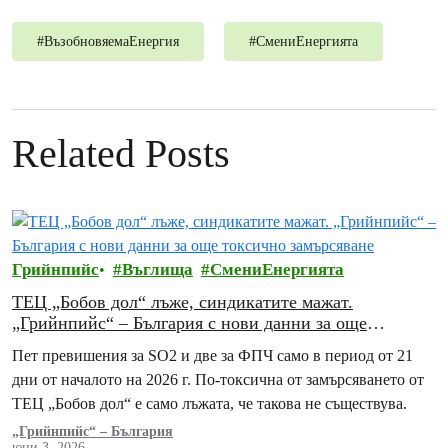
#
ВъзобновяемаЕнергия
#
СмениЕнергията
Related Posts
Грийнпийс
Въглища
СмениЕнергията
ТЕЦ „Бобов дол“ лъже, синдикатите мажат.
„Грийнпийс“ – България с нови данни за още
токсично замърсяване
Пет превишения за SO2 и две за ФПЧ само в период от 21
дни от началото на 2026 г. По-токсична от замърсяването от
ТЕЦ „Бобов дол“ е само лъжата, че такова не съществува.
„Грийнпийс“ – България
юни 3, 2026