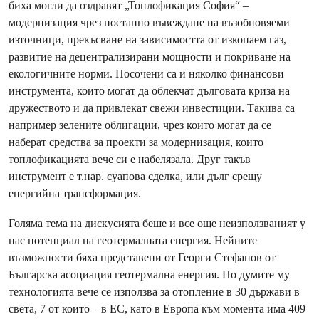
биха могли да оздравят „Топлофикация София“ –
модернизация чрез поетапно въвеждане на възобновяеми
източници, прекъсване на зависимостта от изкопаем газ,
развитие на децентрализирани мощности и покриване на
екологичните норми. Посочени са и няколко финансови
инструмента, които могат да облекчат дълговата криза на
дружеството и да привлекат свежи инвестиции. Такива са
например зелените облигации, чрез които могат да се
наберат средства за проекти за модернизация, които
топлофикацията вече си е набелязала. Друг такъв
инструмент е т.нар. суапова сделка, или дълг срещу
енергийна трансформация.
Голяма тема на дискусията беше и все още неизползваният у
нас потенциал на геотермалната енергия. Нейните
възможности бяха представени от Георги Стефанов от
Българска асоциация геотермална енергия. По думите му
технологията вече се използва за отопление в 30 държави в
света, 7 от които – в ЕС, като в Европа към момента има 409