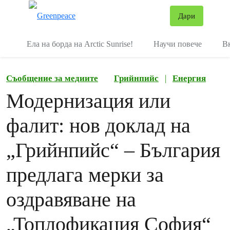
В
Дари
Меню
Ела на борда на Arctic Sunrise!
Научи повече
В
Съобщение за медиите
Грийнпийс
|
Енергия
Модернизация или
фалит: нов доклад на
„Грийнпийс“ – България
предлага мерки за
оздравяване на
„Топлофикация София“