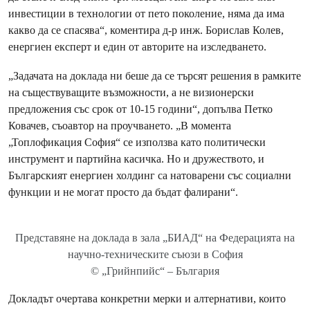
инвестиции в технологии от пето поколение, няма да има
какво да се спасява“, коментира д-р инж. Борислав Колев,
енергиен експерт и един от авторите на изследването.
„Задачата на доклада ни беше да се търсят решения в рамките
на съществуващите възможности, а не визионерски
предложения със срок от 10-15 години“, допълва Петко
Ковачев, съоавтор на проучването. „В момента
„Топлофикация София“ се използва като политически
инструмент и партийна касичка. Но и дружеството, и
Българският енергиен холдинг са натоварени със социални
функции и не могат просто да бъдат фалирани“.
Представяне на доклада в зала „БИАД“ на Федерацията на
научно-техническите съюзи в София
© „Грийнпийс“ – България
Докладът очертава конкретни мерки и алтернативи, които