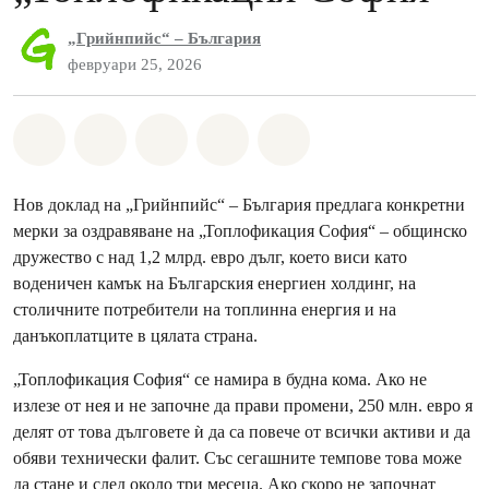
„Грийнпийс“ – България
февруари 25, 2026
Споделете на Whatsapp
Споделете на Facebook
Споделете на Twitter
Споделете чрез Email
Share on Bluesky
Нов доклад на „Грийнпийс“ – България предлага конкретни
мерки за оздравяване на „Топлофикация София“ – общинско
дружество с над 1,2 млрд. евро дълг, което виси като
воденичен камък на Българския енергиен холдинг, на
столичните потребители на топлинна енергия и на
данъкоплатците в цялата страна.
„Топлофикация София“ се намира в будна кома. Ако не
излезе от нея и не започне да прави промени, 250 млн. евро я
делят от това дълговете ѝ да са повече от всички активи и да
обяви технически фалит. Със сегашните темпове това може
да стане и след около три месеца. Ако скоро не започнат