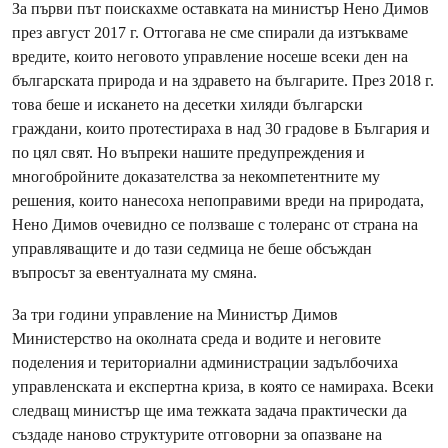
За първи път поискахме оставката на министър Нено Димов
през август 2017 г. Оттогава не сме спирали да изтъкваме
вредите, които неговото управление носеше всеки ден на
българската природа и на здравето на българите. През 2018 г.
това беше и искането на десетки хиляди български
граждани, които протестираха в над 30 градове в България и
по цял свят. Но въпреки нашите предупреждения и
многобройните доказателства за некомпетентните му
решения, които нанесоха непоправими вреди на природата,
Нено Димов очевидно се ползваше с толеранс от страна на
управляващите и до тази седмица не беше обсъждан
въпросът за евентуалната му смяна.
За три години управление на Министър Димов
Министерство на околната среда и водите и неговите
поделения и териториални администрации задълбочиха
управленската и експертна криза, в която се намираха. Всеки
следващ министър ще има тежката задача практически да
създаде наново структурите отговорни за опазване на