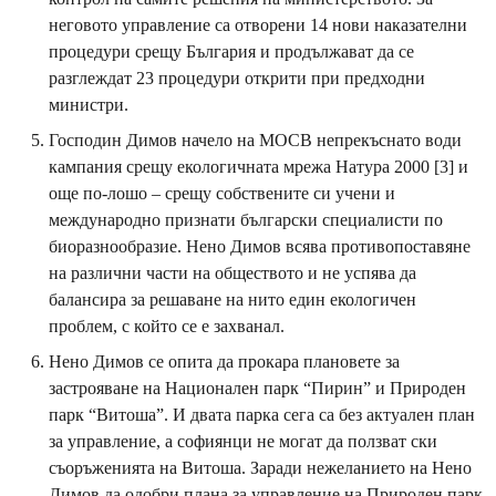
неговото управление са отворени 14 нови наказателни
процедури срещу България и продължават да се
разглеждат 23 процедури открити при предходни
министри.
Господин Димов начело на МОСВ непрекъснато води
кампания срещу екологичната мрежа Натура 2000 [3] и
още по-лошо – срещу собствените си учени и
международно признати български специалисти по
биоразнообразие. Нено Димов всява противопоставяне
на различни части на обществото и не успява да
балансира за решаване на нито един екологичен
проблем, с който се е захванал.
Нено Димов се опита да прокара плановете за
застрояване на Национален парк “Пирин” и Природен
парк “Витоша”. И двата парка сега са без актуален план
за управление, а софиянци не могат да ползват ски
съоръженията на Витоша. Заради нежеланието на Нено
Димов да одобри плана за управление на Природен парк