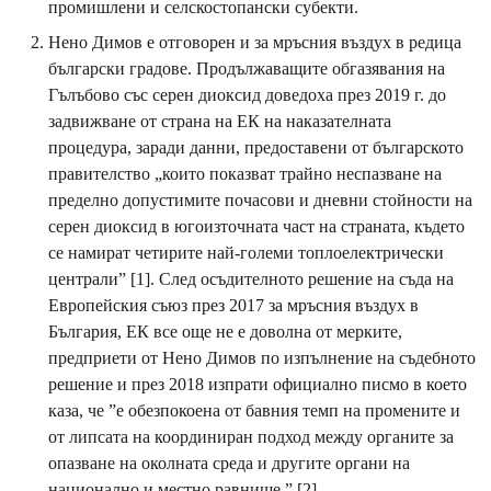
промишлени и селскостопански субекти.
Нено Димов е отговорен и за мръсния въздух в редица
български градове. Продължаващите обгазявания на
Гълъбово със серен диоксид доведоха през 2019 г. до
задвижване от страна на ЕК на наказателната
процедура, заради данни, предоставени от българското
правителство „които показват трайно неспазване на
пределно допустимите почасови и дневни стойности на
серен диоксид в югоизточната част на страната, където
се намират четирите най-големи топлоелектрически
централи” [1]. След осъдителното решение на съда на
Европейския съюз през 2017 за мръсния въздух в
България, ЕК все още не е доволна от мерките,
предприети от Нено Димов по изпълнение на съдебното
решение и през 2018 изпрати официално писмо в което
каза, че ”е обезпокоена от бавния темп на промените и
от липсата на координиран подход между органите за
опазване на околната среда и другите органи на
национално и местно равнище.” [2]