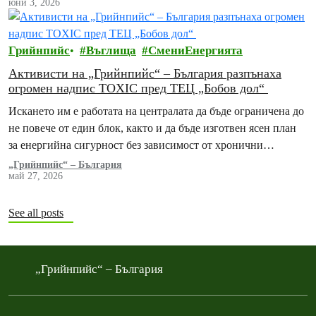
юни 3, 2026
Грийнпийс
Въглища
СмениЕнергията
Активисти на „Грийнпийс“ – България разпънаха
огромен надпис TOXIC пред ТЕЦ „Бобов дол“
Искането им е работата на централата да бъде ограничена до
не повече от един блок, както и да бъде изготвен ясен план
за енергийна сигурност без зависимост от хронични
замърсители
„Грийнпийс“ – България
май 27, 2026
See all posts
„Грийнпийс“ – България