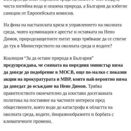
чиста питейна вода и опазена природа, а България да избегне
санкции от Европейската комисия.
На фона на настъпилата криза в управлението на околната
среда, чиято кулминация е арестът и оставката на Нено
Димов, природозащитните питат защо трябваше да се стигне
до тук в Министерството на околната среда и водите?
Коалиция “За да остане природа в България”
предупреждава, че смяната на поредния министър няма
да доведе до подобрение в МОСВ, още по-малко с показни
акции на прокуратурата и МВР, които най-вероятно няма
да доведат до осъждане на Нено Димов.
Трябва
правителството окончателно да изостави досегашната
политика на поставяне на частните интереси пред
обществените, която води до катастрофа в областта на
околната среда, водите, биоразнообразието и борбата с
климатичните промени.