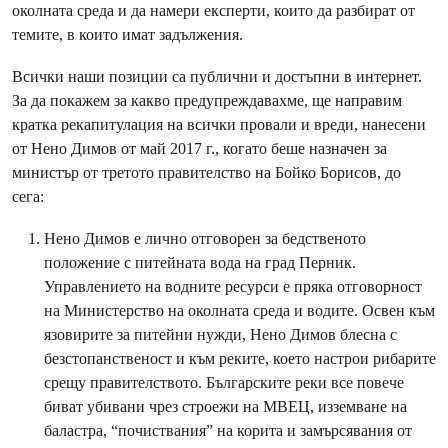
околната среда и да намери експерти, които да разбират от
темите, в които имат задължения.
Всички наши позиции са публични и достъпни в интернет.
За да покажем за какво предупреждавахме, ще направим
кратка рекапитулация на всички провали и вреди, нанесени
от Нено Димов от май 2017 г., когато беше назначен за
министър от третото правителство на Бойко Борисов, до
сега:
Нено Димов е лично отговорен за бедственото
положение с питейната вода на град Перник.
Управлението на водните ресурси е пряка отговорност
на Министерство на околната среда и водите. Освен към
язовирите за питейни нужди, Нено Димов блесна с
безстопанственост и към реките, което настрои рибарите
срещу правителството. Българските реки все повече
биват убивани чрез строежи на МВЕЦ, изземване на
баластра, “почиствания” на корита и замърсявания от