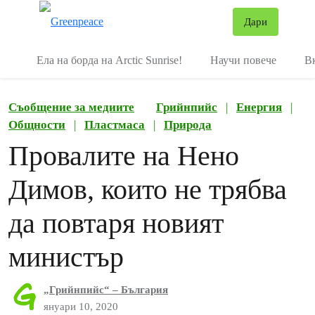
В
Дари
Меню
Ела на борда на Arctic Sunrise!
Научи повече
В
Съобщение за медиите
Грийнпийс
|
Енергия
|
Общности
|
Пластмаса
|
Природа
Провалите на Нено
Димов, които не трябва
да повтаря новият
министър
„Грийнпийс“ – България
януари 10, 2020