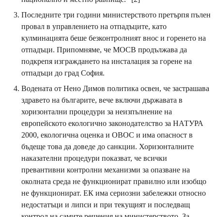
Последните три години министерството претърпя пълен
провал в управлението на отпадъците, като
кулминацията беше безконтролният внос и горенето на
отпадъци. Припомняме, че МОСВ продължава да
подкрепя изграждането на инсталация за горене на
отпадъци до град София.
Водената от Нено Димов политика освен, че застрашава
здравето на българите, вече включи държавата в
хоризонтални процедури за неизпълнение на
европейското екологично законодателство за НАТУРА
2000, екологична оценка и ОВОС и има опасност в
бъдеще това да доведе до санкции. Хоризонталните
наказателни процедури показват, че всички
превантивни контролни механизми за опазване на
околната среда не функционират правилно или изобщо
не функционират. ЕК има сериозни забележки относно
недостатъци и липси и при текущият и последващ
контрол на самите решения на министерството. За