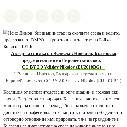
Споделете на Whatsapp
Споделете на Facebook
Споделете на Twitter
Споделете чрез Email
Share on Bluesky
Автор на снимката: Велислав Николов, Българско
председателство на Европейския съюз.
CC BY 2.0 Velislav Nikolov (EU2018BG)
© Велислав Николов, Българско председателство на
Европейския съюз. CC BY 2.0 Velislav Nikolov (EU2018BG)
Коалиция от неправителствени организации и граждански
групи „За да остане природа в България“ настоява като нов
министър на околната среда да бъде назначена личност с
достатъчен професионален капацитет, вътрешна убеденост и
отговорно отношение към природата, така че гражданите в
България да имат нормална среда на живот с чист въздух,