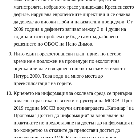
магистралата, избраното трасе унищожава Кресненското
дефиле, нарушава европейските директиви и се очаква
да доведе до високи глоби и наказателни процедури. От
2009 година в дефилето загиват между 3 и 4 души на
година и този проблем ще бъде само задълбочен с
решението по ОВОС на Нено Димов.
Нито един горскостопански план, приет по негово
време не е подложен на процедури по екологична
оценка или да е извършена оценка за съвместимост с
Натура 2000. Това води на много места до
преексплоатация на горите.
Криенето на информация за околната среда се превърна
в масова практика от всички структури на МОСВ. През
2019 година МОСВ получи антинaгpaдaтa „Kaтинap“ на
Програма “Достъп до информация” зa влoшaвaнe нa
пpaĸтиĸитe пo пpeдocтaвянe нa дocтъп дo инфopмaция и
пo-ĸoнĸpeтнo зa oтĸaзитe дa пpeдocтaви дocтъп дo
paзpeшeния, ĸoитo MOCB e издaлo нa въглищни