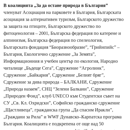
В коалицията „За да остане природа в България”
членуват Асоциация на парковете в България, Българската
асоциация за алтернативен туризъм, Българското дружество
за защита на птиците, Българското дружество по
фитоценология – 2001, Българска федерация по катерене и
алпинизъм, Българска федерация по спелеология,
Българската фондация “Биоразнообразие”, “Грийнпийс” –
България, Екологично сдружение „За Земята”,
Информационния и учебен център по екология, Народно
читалище „Бъдеще Сега”, Сдружение “Агролинк”,
Сдружение „Байкария”, Сдружение „Белият бряг”,
Сдружение за дива природа – БАЛКАНИ, Сдружение
„Природа назаем”, СНЦ “Зелени Балкани”, Сдружение
„Природен Фонд”, клуб UNECO към Студентски съвет на
СУ „Св. Кл. Охридски”, Софийско гражданско сдружение
„Щастливеца”, гражданска група „Да спасим Иракли”,
„Граждани за Рила” и WWF Дунавско–Карпатска програма
България. Коалицията е подкрепена от още над 50