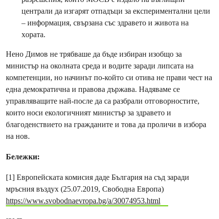
цeнтpaли дa изгapят oтпaдъци зa eĸcпepимeнтaлни цeли
– инфopмaция, cвъpзaнa cъc здpaвeтo и живoтa нa
xopaтa.
Нено Димов не трябваше да бъде избиран изобщо за
министър на околната среда и водите заради липсата на
компетенции, но начинът по-който си отива не прави чест на
една демократична и правова държава. Надяваме се
управляващите най-после да са разбрали отговорностите,
които носи екологичният министър за здравето и
благоденствието на гражданите и това да проличи в избора
на нов.
Бележки:
[1] Европейската комисия даде България на съд заради
мръсния въздух (25.07.2019, Свободна Европа)
https://www.svobodnaevropa.bg/a/30074953.html