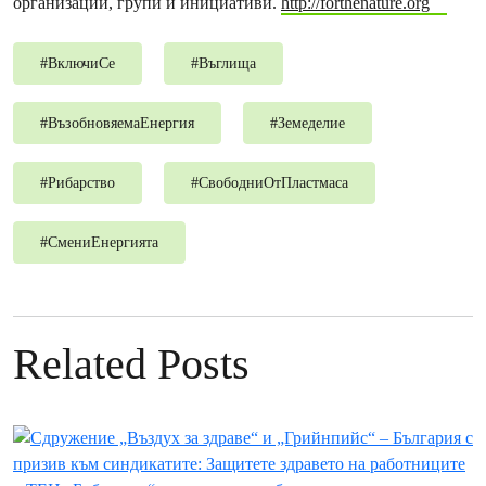
организации, групи и инициативи.
http://forthenature.org
#
ВключиСе
#
Въглища
#
ВъзобновяемаЕнергия
#
Земеделие
#
Рибарство
#
СвободниОтПластмаса
#
СмениЕнергията
Related Posts