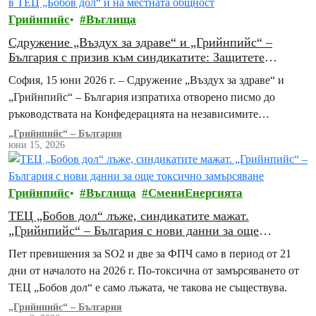
Грийнпийс
Въглища
Сдружение „Въздух за здраве“ и „Грийнпийс“ –
България с призив към синдикатите: Защитете
здравето на работниците в ТЕЦ „Бобов дол“ и на
София, 15 юни 2026 г. – Сдружение „Въздух за здраве“ и
местната общност
„Грийнпийс“ – България изпратиха отворено писмо до
ръководствата на Конфедерацията на независимите
синдикати на България (КНСБ) и на Конфедерацията…
„Грийнпийс“ – България
юни 15, 2026
Грийнпийс
Въглища
СмениЕнергията
ТЕЦ „Бобов дол“ лъже, синдикатите мажат.
„Грийнпийс“ – България с нови данни за още
токсично замърсяване
Пет превишения за SO2 и две за ФПЧ само в период от 21
дни от началото на 2026 г. По-токсична от замърсяването от
ТЕЦ „Бобов дол“ е само лъжата, че такова не съществува.
„Грийнпийс“ – България