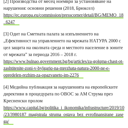
[2] Производства от месец ноември за установяване на
нарушения: основни решения (2018, Брюксел)
https://ec.europa.eu/commission/presscorner/detail/BG/MEMO_18
_6247
[3] Одит на Сметната палата за изпълнението на
„Ефективност на управлението на мрежата НАТУРА 2000 с
цел защита на околната среда и местното население в зоните
от мрежата” за периода 2016 – 2018 г.
https://www.bulnao.government.bg/bg/articles/za-golqma-chast-ot-
zashtitenite-zoni-v-bylgariq-na-mrezhata-natura-2000-ne-e-
opredelen-rezhim-za-opazvaneto-im-2276
[4] Медийна публиакция за нарушенията на европейските
директиви в процедурата по ОВОС за АМ Струма през
Кресненски пролом
https://www.capital.bg/politika_i_ikonomika/infrastructure/2019/10
/23/3980187_magistrala_struma_ostava_bez_evrofinansirane_zase
ga/