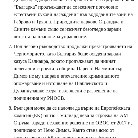
“Българка” продължават да се изсичат поголовно
естествени букови насаждения във вододайните зони на
Габрово и Трявна. Природните паркове Странджа и
Сините камъни също се изсичат безогледно заради
липсата на планове за управление.
Под негово ръководство продължи презастрояването на
Черноморието, като България беше осъдена заради
казуса Калиакра, докато продължават да никнат
нелегални строежи в община Царево. На министър
Димов не му направи впечатление криминалното
опожаряване и източване на Шабленското и
Дуранкулашко езера, извършени с разрешение на
подчинения му РИОСВ.
България може да се наложи да върне на Европейската
комисия (EK) близо 1 милиард лева за строежа на АМ
Струма, заради незаконно решение по ОВОС от 2017 г.,
подписано от Нено Димов. Както стана ясно от
коментарите на ЕК по апликационната форма за