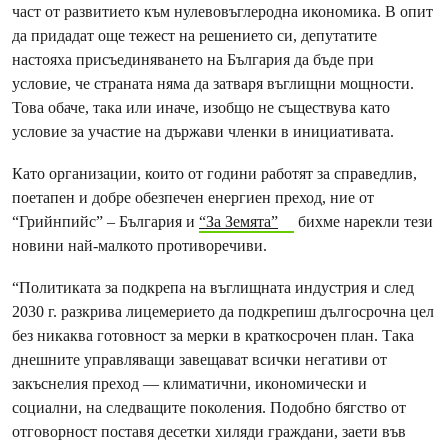
част от развитието към нулевовъглеродна икономика. В опит
да придадат още тежест на решението си, депутатите
настояха присъединяването на България да бъде при
условие, че страната няма да затваря въглищни мощности.
Това обаче, така или иначе, изобщо не съществува като
условие за участие на държави членки в инициативата.
Като организации, които от години работят за справедлив,
поетапен и добре обезпечен енергиен преход, ние от
“Грийнпийс” – България и
“За Земята”
бихме нарекли тези
новини най-малкото противоречиви.
“Политиката за подкрепа на въглищната индустрия и след
2030 г. разкрива лицемерието да подкрепиш дългосрочна цел
без никаква готовност за мерки в краткосрочен план. Така
днешните управляващи завещават всички негативи от
закъснелия преход — климатични, икономически и
социални, на следващите поколения. Подобно бягство от
отговорност поставя десетки хиляди граждани, заети във