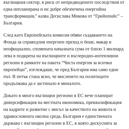
въглищния сектор, в риск от непредвидените последствия от
една непланирана и не добре обезпечена енергийна
трансформация,” казва Десислава Микова от “Грийнпийс” –
България.
След като Европейската комисия обяви създаването на
Фондa за справедлив енергиен преход и беше, макар и
неофициално, спомената началната сума от близо 1 милиард
лева в подкрепа на въглищните и въглеродно-интензивни
региони в рамките на пакета “Чиста енергия за всички
европейци”, изглеждаше, че пред България има само един
път. В петък стана ясно, че мисленето на политиците
продължава да е застинало в миналото.
Докато в много въглищни региони в ЕС вече планират
диверсификация на местната икономика, преквалификация
на кадрите и развитие с мисъл за качеството на живота и
здравословната околна среда, България е единствената
държава с въглищни региони в ЕС, в която дискусията за