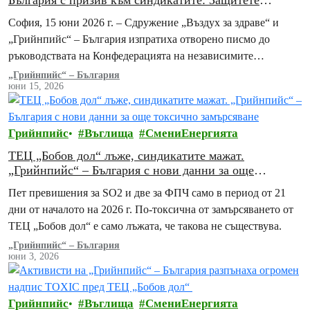
България с призив към синдикатите: Защитете
здравето на работниците в ТЕЦ „Бобов дол“ и на
София, 15 юни 2026 г. – Сдружение „Въздух за здраве“ и
местната общност
„Грийнпийс“ – България изпратиха отворено писмо до
ръководствата на Конфедерацията на независимите
синдикати на България (КНСБ) и на Конфедерацията…
„Грийнпийс“ – България
юни 15, 2026
Грийнпийс
Въглища
СмениЕнергията
ТЕЦ „Бобов дол“ лъже, синдикатите мажат.
„Грийнпийс“ – България с нови данни за още
токсично замърсяване
Пет превишения за SO2 и две за ФПЧ само в период от 21
дни от началото на 2026 г. По-токсична от замърсяването от
ТЕЦ „Бобов дол“ е само лъжата, че такова не съществува.
„Грийнпийс“ – България
юни 3, 2026
Грийнпийс
Въглища
СмениЕнергията