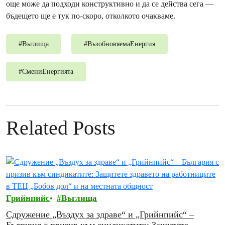
още може да подходи конструктивно и да се действа сега —
бъдещето ще е тук по-скоро, отколкото очакваме.
#
Въглища
#
ВъзобновяемаЕнергия
#
СмениЕнергията
Related Posts
Грийнпийс
Въглища
Сдружение „Въздух за здраве“ и „Грийнпийс“ –