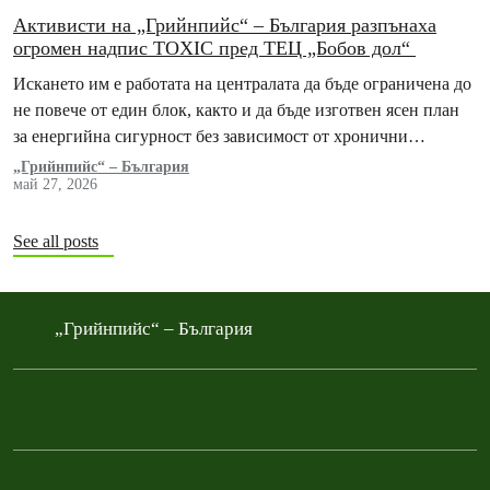
Активисти на „Грийнпийс“ – България разпънаха
огромен надпис TOXIC пред ТЕЦ „Бобов дол“
Искането им е работата на централата да бъде ограничена до
не повече от един блок, както и да бъде изготвен ясен план
за енергийна сигурност без зависимост от хронични
замърсители
„Грийнпийс“ – България
май 27, 2026
See all posts
„Грийнпийс“ – България