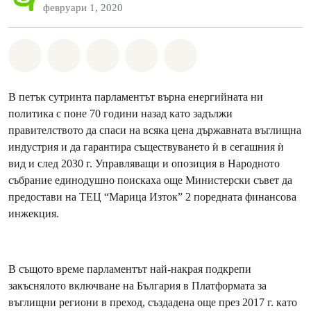
февруари 1, 2020
Споделете на Whatsapp
Споделете на Facebook
Споделете на Twitter
Споделете чрез Email
Share on Bluesky
В петък сутринта парламентът върна енергийната ни
политика с поне 70 години назад като задължи
правителството да спаси на всяка цена държавната въглищна
индустрия и да гарантира съществуването ѝ в сегашния ѝ
вид и след 2030 г. Управляващи и опозиция в Народното
събрание единодушно поискаха още Министерски съвет да
предостави на ТЕЦ “Марица Изток” 2 поредната финансова
инжекция.
В същото време парламентът най-накрая подкрепи
закъснялото включване на България в Платформата за
въглищни региони в преход, създадена още през 2017 г. като