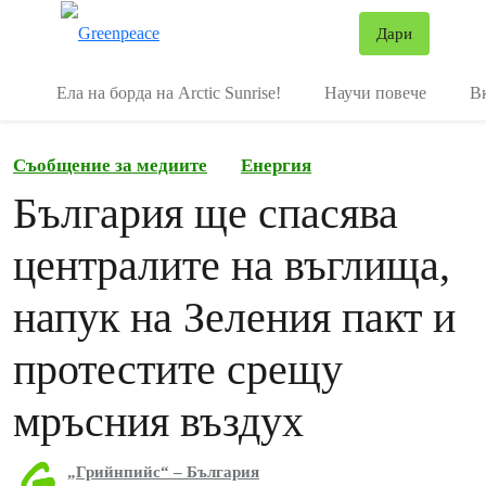
В
Дари
Меню
Ела на борда на Arctic Sunrise!
Научи повече
В
Съобщение за медиите
Енергия
България ще спасява
централите на въглища,
напук на Зеления пакт и
протестите срещу
мръсния въздух
„Грийнпийс“ – България