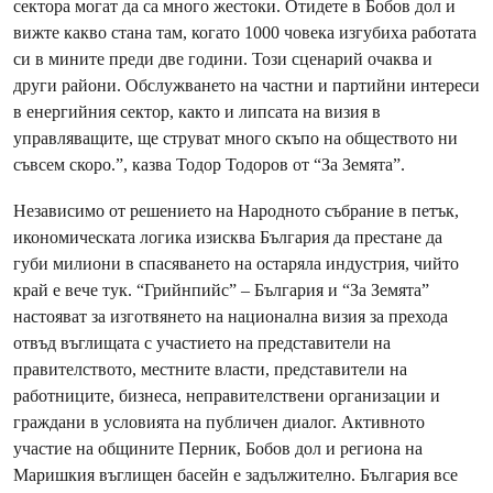
сектора могат да са много жестоки. Отидете в Бобов дол и
вижте какво стана там, когато 1000 човека изгубиха работата
си в мините преди две години. Този сценарий очаква и
други райони. Обслужването на частни и партийни интереси
в енергийния сектор, както и липсата на визия в
управляващите, ще струват много скъпо на обществото ни
съвсем скоро.”, казва Тодор Тодоров от “За Земята”.
Независимо от решението на Народното събрание в петък,
икономическата логика изисква България да престане да
губи милиони в спасяването на остаряла индустрия, чийто
край е вече тук. “Грийнпийс” – България и “За Земята”
настояват за изготвянето на национална визия за прехода
отвъд въглищата с участието на представители на
правителството, местните власти, представители на
работниците, бизнеса, неправителствени организации и
граждани в условията на публичен диалог. Активното
участие на общините Перник, Бобов дол и региона на
Маришкия въглищен басейн е задължително. България все