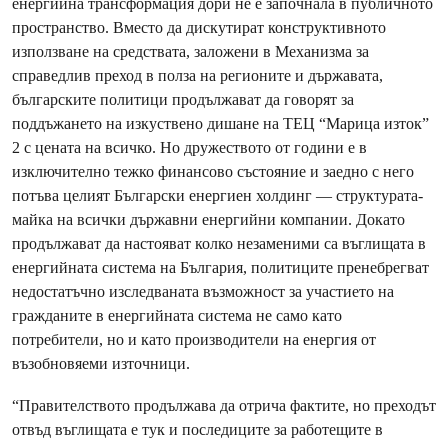
енергийна трансформация дори не е започнала в публичното
пространство. Вместо да дискутират конструктивното
използване на средствата, заложени в Механизма за
справедлив преход в полза на регионите и държавата,
българските политици продължават да говорят за
поддъжането на изкуствено дишане на ТЕЦ “Марица изток”
2 с цената на всичко. Но дружеството от години е в
изключително тежко финансово състояние и заедно с него
потъва целият Български енергиен холдинг — структурата-
майка на всички държавни енергийни компании. Докато
продължават да настояват колко незаменими са въглищата в
енергийната система на България, политиците пренебрегват
недостатъчно изследваната възможност за участието на
гражданите в енергийната система не само като
потребители, но и като производители на енергия от
възобновяеми източници.
“Правителството продължава да отрича фактите, но преходът
отвъд въглищата е тук и последиците за работещите в