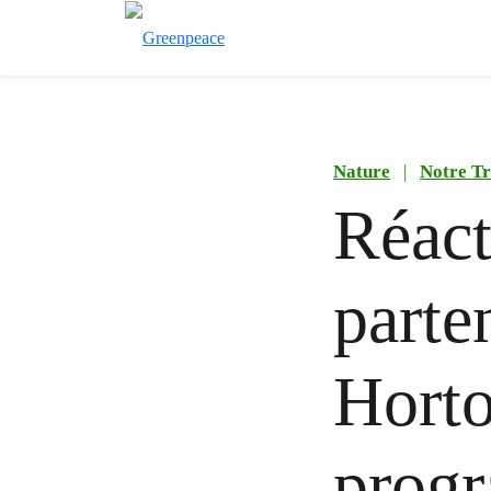
Nature
|
Notre Tr
Réact
parte
Horto
progr