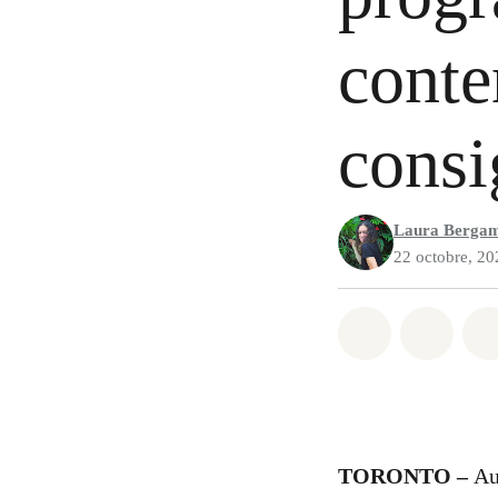
conte
consi
Laura Berga
22 octobre, 20
Partager sur
Partag
TORONTO –
Au