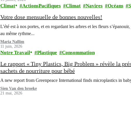
Climat
ActionsPacifiques
Climat
Navires
Océans
S
Votre dose mensuelle de bonnes nouvelles!
L’été est à nos portes, et en regardant les arbres et les fleurs s’épano
au même rythme...
Maria Nallim
11 juin, 2026
Notre Travail
Plastique
Consommation
Le rapport « Tiny Plastics, Big Problem » révèle la pr
sachets de nourriture pour bébé
A new report from Greenpeace International finds microplastics in ba
Sien Van den broeke
21 mai, 2026