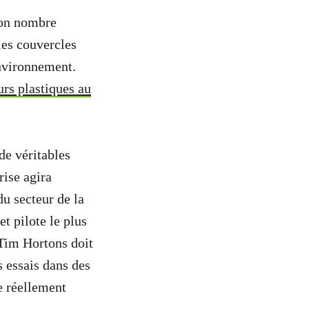
bon nombre
 les couvercles
environnement.
urs plastiques au
de véritables
rise agira
du secteur de la
t pilote le plus
 Tim Hortons doit
s essais dans des
de réellement