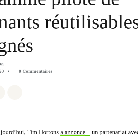
nants réutilisables
gnés
mo
20
•
0
Commentaires
 Whatsapp
er sur Facebook
Partager sur Twitter
Partager via Email
jourd’hui, Tim Hortons
a annoncé
un partenariat ave