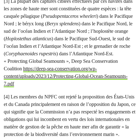
[3] La plupart des captures ciblées effectuées par ces navires dans
les zones de haute mer sont constituées de quatre espèces : la tête
casquée pélagique (
Pseudopentaceros wheeleri
) dans le Pacifique
Nord ; le béryx long (
Beryx splendens
) dans le Pacifique Nord, le
sud de l’océan Indien et l’Atlantique Nord ; l’hoplostète orange
(
Hoplostethus atlanticus
) dans le Pacifique Sud-Ouest, le sud de
l’océan Indien et l’Atlantique Nord-Est ; et le grenadier de roche
(
Coryphaenoides rupestris
) dans l’Atlantique Nord-Est.
« Protecting Global Seamounts », Deep Sea Conservation
Coalition
https://deep-sea-conservation.org/wp-
content/uploads/2023/12/Protecting-Global-Ocean-Seamounts-
7.pdf
[4] Les membres du NPFC ont rejeté la proposition des États-Unis
et du Canada principalement en raison de l’opposition du Japon, ce
qui signifie que la Commission n’a pas respecté les engagements et
obligations qui lui incombent en vertu des lois internationales en
matière de gestion de la pêche en haute mer afin de garantir « la
protection de la biodiversité dans l’environnement marin ».