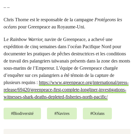
– –
Chris Thorne est le responsable de la campagne
Protégeons les
océans
pour Greenpeace au Royaume-Uni.
Le
Rainbow Warrior,
navire de Greenpeace, a achevé une
expédition de cinq semaines dans l’océan Pacifique Nord pour
documenter les pratiques de pêches destructrices et les conditions
de travail des palangriers taïwanais présents dans la zone des monts
sous-marins de l’Empereur. L’équipe de Greenpeace chargée
d’enquêter sur ces palangriers a été témoin de la capture de
plusieurs requins :
https://www.greenpeace.org/international/press-
release/69420/greenpeace-first-complete-longliner-investigations-
witnesses-shark-deaths-depleted-fisheries-north-pacific/
#
Biodiversité
#
Navires
#
Océans