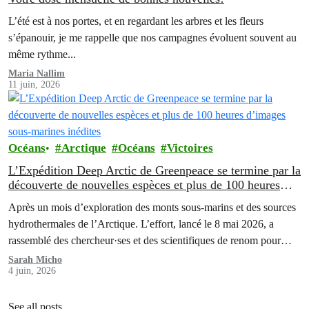
L’été est à nos portes, et en regardant les arbres et les fleurs
s’épanouir, je me rappelle que nos campagnes évoluent souvent au
même rythme...
Maria Nallim
11 juin, 2026
Océans
Arctique
Océans
Victoires
L’Expédition Deep Arctic de Greenpeace se termine par la
découverte de nouvelles espèces et plus de 100 heures
d’images sous-marines inédites
Après un mois d’exploration des monts sous-marins et des sources
hydrothermales de l’Arctique. L’effort, lancé le 8 mai 2026, a
rassemblé des chercheur·ses et des scientifiques de renom pour
explorer les écosystèmes des grands fonds marins à des
Sarah Micho
4 juin, 2026
profondeurs allant jusqu’à 3 000 mètres.
See all posts