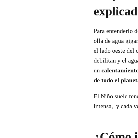
explicad
Para entenderlo d
olla de agua giga
el lado oeste del 
debilitan y el agu
un
calentamiento
de todo el planet
El Niño suele ten
intensa, y cada v
¿Cómo i