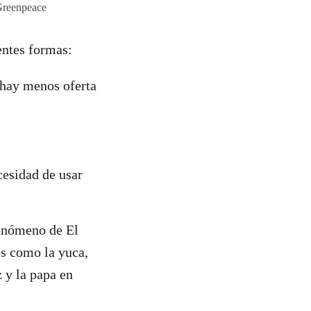
Greenpeace
ientes formas:
 hay menos oferta
cesidad de usar
fenómeno de El
os como la yuca,
z y la papa en