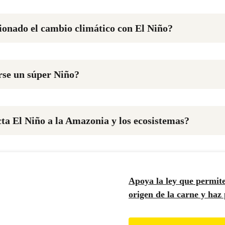
cionado el cambio climático con El Niño?
rse un súper Niño?
ta El Niño a la Amazonia y los ecosistemas?
Apoya la ley que permite
origen de la carne y haz 
defender la Amazonía.