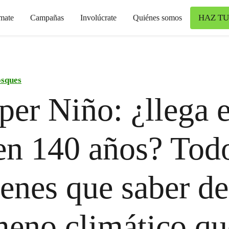
HAZ TU
mate
Campañas
Involúcrate
Quiénes somos
sques
per Niño: ¿llega e
en 140 años? Tod
ienes que saber de
eno climático qu