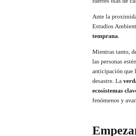
fuertes olas de ca
Ante la proximida
Estudios Ambient
temprana
.
Mientras tanto, 
las personas esté
anticipación que 
desastre. La
verd
ecosistemas cla
fenómenos y avan
Empezar 