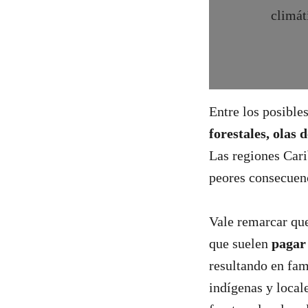
climát
Entre los posible
forestales, olas 
Las regiones Cari
peores consecuenc
Vale remarcar qu
que suelen
pagar
resultando en fam
indígenas y local