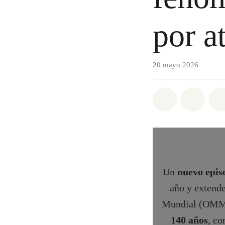
por a
20 mayo 2026
Share on Wh
Share 
Un
nuevo epis
año y extende
Mundial (OMM).
140 años
, co