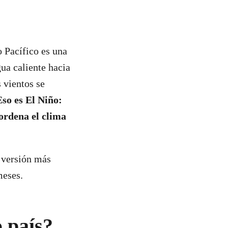
 Pacífico es una
ua caliente hacia
 vientos se
Eso es El Niño:
sordena el clima
 versión más
meses.
 país?