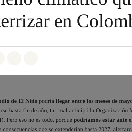
terrizar en Colo
atsapp
on Facebook
Share on Twitter
Share via Email
Share on Bluesky
odio de El Niño
podría
llegar entre los meses de mayo
rse hasta fin de año, tal cual anticipó la Organización
 Pero eso no es todo, porque
podríamos estar ante e
n consecuencias que se extenderían hasta 2027, alertar