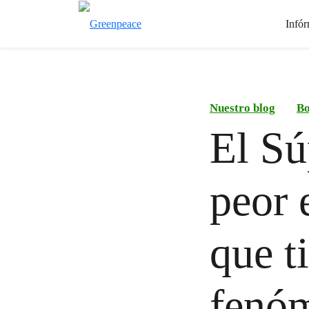
Infór
Nuestro blog
Bo
El Sú
peor 
que t
fenóm