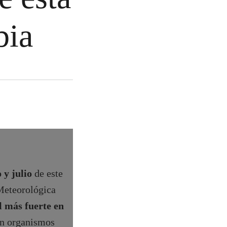
mbia
 y julio
de este
 Meteorológica
l más fuerte en
on organismos