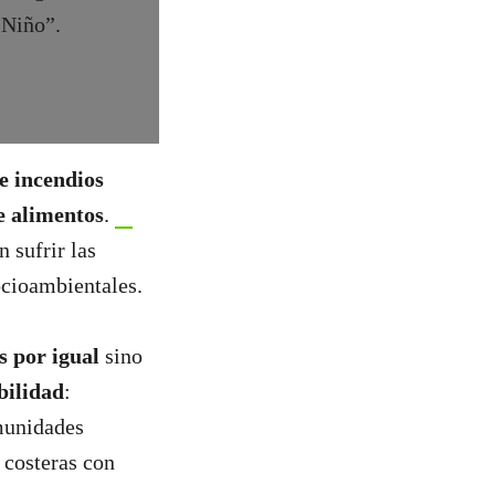
 Niño”.
e incendios
de alimentos
.
 sufrir las
ocioambientales.
s por igual
sino
bilidad
:
munidades
 costeras con