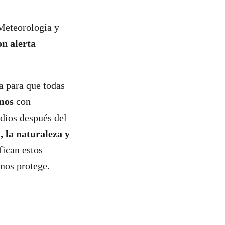
 Meteorología y
on alerta
a para que todas
mos
con
ndios después del
, la naturaleza y
fican estos
 nos protege.