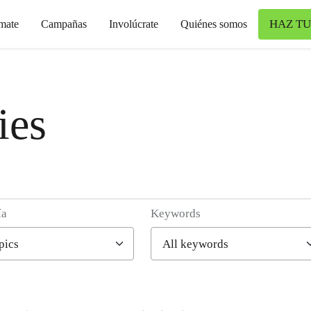
HAZ TU
mate
Campañas
Involúcrate
Quiénes somos
ies
ía
Keywords