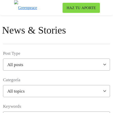
Ca
HAZ TU APORTE
Menú
News & Stories
Post Type
Categoría
Filter posts
Keywords