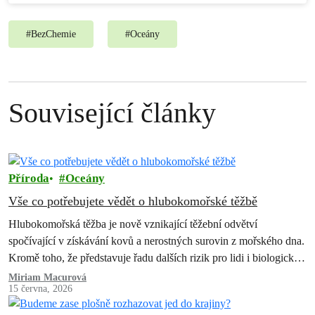
#
BezChemie
#
Oceány
Související články
Příroda
Oceány
Vše co potřebujete vědět o hlubokomořské těžbě
Hlubokomořská těžba je nově vznikající těžební odvětví
spočívající v získávání kovů a nerostných surovin z mořského dna.
Kromě toho, že představuje řadu dalších rizik pro lidi i biologickou
rozmanitost, způsobila…
Miriam Macurová
15 června, 2026