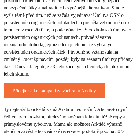
pozornosti k tématu i jasný cíl: celosvětově omezit ty nejvíce
nebezpečné látky a nahradit je bezpečnější alternativou. Studie
vyšla těsně před tím, než se začala vyjednávat Úmluva OSN o
persistentních organických polutantech a přispěla velkou měrou k
tomu, že v roce 2001 byla podepsána tzv. Stockholmská úmluva o
persistentních organických polutantech, právně závazná
mezinárodní dohoda, jejímž cílem je eliminace vybraných
persistentních organických látek. Původně se vztahovala na
zmíněný „tucet špinavců“, později byly na seznam úmluvy přidány
další. Dnes tak reguluje 23 nebezpečných chemických látek nebo
jejich skupin.
Přidejte se ke kampani za záchranu Arktidy
Ty nejhorší toxické látky už Arktidu neohrožují. Ale přesto nyní
čelí velkým hrozbám, především změnám klimatu, těžbě ropy a
průmyslovému rybolovu. Máme ale možnost Arktidě výrazně
ulehčit a zavést zde oceánské rezervace, podobně jako na 30 %