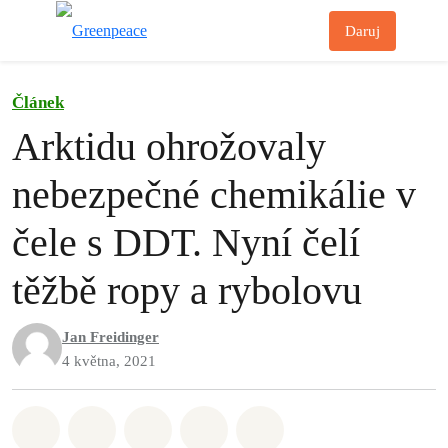
Př
Daruj
Menu
Článek
Arktidu ohrožovaly
nebezpečné chemikálie v
čele s DDT. Nyní čelí
těžbě ropy a rybolovu
Jan Freidinger
4 května, 2021
Sdílet na Whatsapp
Sdílet na Facebook
Sdílet na Twitter
Sdílet Email
Share on Bluesky