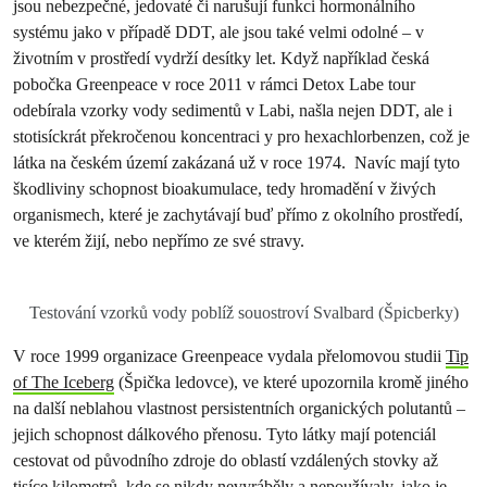
jsou nebezpečné, jedovaté či narušují funkci hormonálního
systému jako v případě DDT, ale jsou také velmi odolné – v
životním v prostředí vydrží desítky let. Když například česká
pobočka Greenpeace v roce 2011 v rámci Detox Labe tour
odebírala vzorky vody sedimentů v Labi, našla nejen DDT, ale i
stotisíckrát překročenou koncentraci y pro hexachlorbenzen, což je
látka na českém území zakázaná už v roce 1974. Navíc mají tyto
škodliviny schopnost bioakumulace, tedy hromadění v živých
organismech, které je zachytávají buď přímo z okolního prostředí,
ve kterém žijí, nebo nepřímo ze své stravy.
Testování vzorků vody poblíž souostroví Svalbard (Špicberky)
V roce 1999 organizace Greenpeace vydala přelomovou studii
Tip
of The Iceberg
(Špička ledovce), ve které upozornila kromě jiného
na další neblahou vlastnost persistentních organických polutantů –
jejich schopnost dálkového přenosu. Tyto látky mají potenciál
cestovat od původního zdroje do oblastí vzdálených stovky až
tisíce kilometrů, kde se nikdy nevyráběly a nepoužívaly, jako je