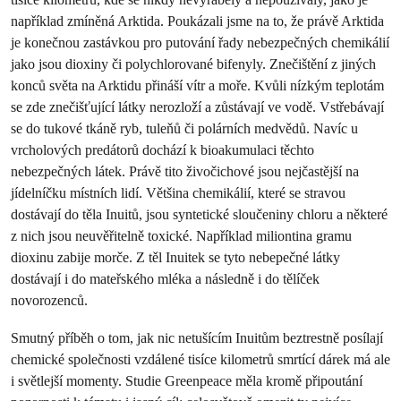
například zmíněná Arktida. Poukázali jsme na to, že právě Arktida
je konečnou zastávkou pro putování řady nebezpečných chemikálií
jako jsou dioxiny či polychlorované bifenyly. Znečištění z jiných
konců světa na Arktidu přináší vítr a moře. Kvůli nízkým teplotám
se zde znečišťující látky nerozloží a zůstávají ve vodě. Vstřebávají
se do tukové tkáně ryb, tuleňů či polárních medvědů. Navíc u
vrcholových predátorů dochází k bioakumulaci těchto
nebezpečných látek. Právě tito živočichové jsou nejčastější na
jídelníčku místních lidí. Většina chemikálií, které se stravou
dostávají do těla Inuitů, jsou syntetické sloučeniny chloru a některé
z nich jsou neuvěřitelně toxické. Například miliontina gramu
dioxinu zabije morče. Z těl Inuitek se tyto nebepečné látky
dostávají i do mateřského mléka a následně i do tělíček
novorozenců.
Smutný příběh o tom, jak nic netušícím Inuitům beztrestně posílají
chemické společnosti vzdálené tisíce kilometrů smrtící dárek má ale
i světlejší momenty. Studie Greenpeace měla kromě připoutání