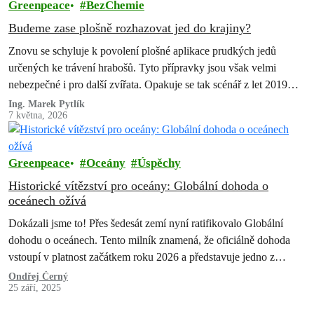
Greenpeace
BezChemie
Budeme zase plošně rozhazovat jed do krajiny?
Znovu se schyluje k povolení plošné aplikace prudkých jedů
určených ke trávení hrabošů. Tyto přípravky jsou však velmi
nebezpečné i pro další zvířata. Opakuje se tak scénář z let 2019…
Ing. Marek Pytlík
7 května, 2026
Greenpeace
Oceány
Úspěchy
Historické vítězství pro oceány: Globální dohoda o
oceánech ožívá
Dokázali jsme to! Přes šedesát zemí nyní ratifikovalo Globální
dohodu o oceánech. Tento milník znamená, že oficiálně dohoda
vstoupí v platnost začátkem roku 2026 a představuje jedno z
největších vítězství…
Ondřej Černý
25 září, 2025