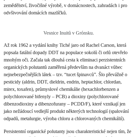
zemědělství, živočišné výrobě, v domácnostech, zahradách i pro
odvšivování domácích mazlíčků.
Vesnice Inuitů v Grónsku.
Až rok 1962 a vydání knihy Tiché jaro od Rachel Carson, která
popsala fatální dopady DDT na populace sokolů či orlů otevřelo
mnohým oči. Začala tak dlouhá cesta k eliminaci perzistentních
organických polutantů zaměřená především na dvanáct vůbec
nejnebezpečnějších látek – tzv. “tucet špinavců”. Šlo převážně o
pesticidy (aldrin, DDT, dieldrin, endrin, heptachlor, chlordan,
mirex, toxafen), průmyslové chemikálie (hexachlorbenzen a
polychlorované bifenyly – PCB) a dioxiny (polychlorované
dibenzodioxiny a dibenzofurany – PCDD/F), které vznikají jen
jako nežádoucí vedlejší produkt některých technologií (spalování
odpadů, metalurgie, výroba chloru a chlorovaných chemikálií).
Persistentní organické polutanty jsou charakteristické nejen tím, že