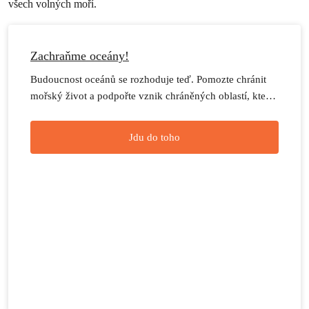
všech volných moří.
Zachraňme oceány!
Budoucnost oceánů se rozhoduje teď. Pomozte chránit
mořský život a podpořte vznik chráněných oblastí, které
dají oceánům šanci na obnovu.
Jdu do toho