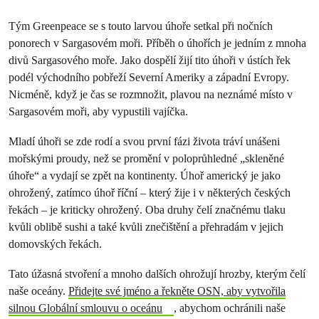
Tým Greenpeace se s touto larvou úhoře setkal při nočních
ponorech v Sargasovém moři. Příběh o úhořích je jedním z mnoha
divů Sargasového moře. Jako dospělí žijí tito úhoři v ústích řek
podél východního pobřeží Severní Ameriky a západní Evropy.
Nicméně, když je čas se rozmnožit, plavou na neznámé místo v
Sargasovém moři, aby vypustili vajíčka.
Mladí úhoři se zde rodí a svou první fázi života tráví unášeni
mořskými proudy, než se promění v poloprůhledné „skleněné
úhoře“ a vydají se zpět na kontinenty. Úhoř americký je jako
ohrožený, zatímco úhoř říční – který žije i v některých českých
řekách – je kriticky ohrožený. Oba druhy čelí značnému tlaku
kvůli oblibě sushi a také kvůli znečištění a přehradám v jejich
domovských řekách.
Tato úžasná stvoření a mnoho dalších ohrožují hrozby, kterým čelí
naše oceány.
Přidejte své jméno a řekněte OSN, aby vytvořila
silnou Globální smlouvu o oceánu
, abychom ochránili naše