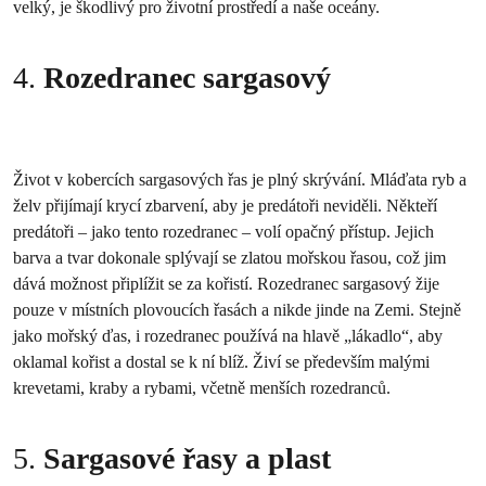
velký, je škodlivý pro životní prostředí a naše oceány.
4.
Rozedranec sargasový
Život v kobercích sargasových řas je plný skrývání. Mláďata ryb a
želv přijímají krycí zbarvení, aby je predátoři neviděli. Někteří
predátoři – jako tento rozedranec – volí opačný přístup. Jejich
barva a tvar dokonale splývají se zlatou mořskou řasou, což jim
dává možnost připlížit se za kořistí. Rozedranec sargasový žije
pouze v místních plovoucích řasách a nikde jinde na Zemi. Stejně
jako mořský ďas, i rozedranec používá na hlavě „lákadlo“, aby
oklamal kořist a dostal se k ní blíž. Živí se především malými
krevetami, kraby a rybami, včetně menších rozedranců.
5.
Sargasové řasy a plast