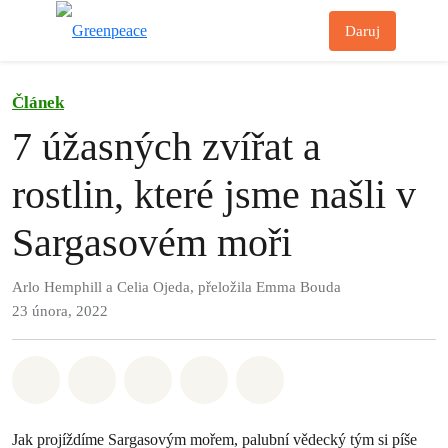
Př
Daruj
Menu
Článek
7 úžasných zvířat a
rostlin, které jsme našli v
Sargasovém moři
Arlo Hemphill a Celia Ojeda, přeložila Emma Bouda
23 února, 2022
Sdílet na Whatsapp
Sdílet na Facebook
Sdílet na Twitter
Sdílet Email
Share on Bluesky
Jak projíždíme Sargasovým mořem, palubní vědecký tým si píše