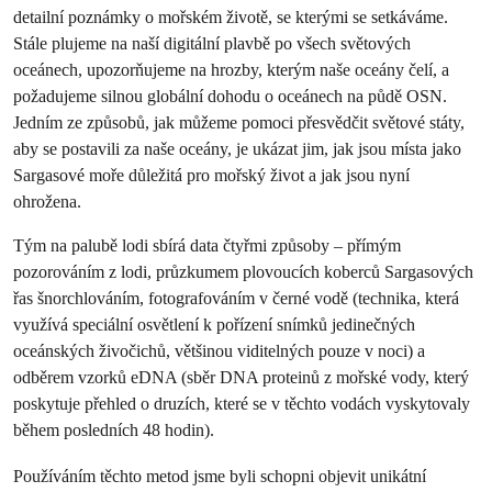
detailní poznámky o mořském životě, se kterými se setkáváme.
Stále plujeme na naší digitální plavbě po všech světových
oceánech, upozorňujeme na hrozby, kterým naše oceány čelí, a
požadujeme silnou globální dohodu o oceánech na půdě OSN.
Jedním ze způsobů, jak můžeme pomoci přesvědčit světové státy,
aby se postavili za naše oceány, je ukázat jim, jak jsou místa jako
Sargasové moře důležitá pro mořský život a jak jsou nyní
ohrožena.
Tým na palubě lodi sbírá data čtyřmi způsoby – přímým
pozorováním z lodi, průzkumem plovoucích koberců Sargasových
řas šnorchlováním, fotografováním v černé vodě (technika, která
využívá speciální osvětlení k pořízení snímků jedinečných
oceánských živočichů, většinou viditelných pouze v noci) a
odběrem vzorků eDNA (sběr DNA proteinů z mořské vody, který
poskytuje přehled o druzích, které se v těchto vodách vyskytovaly
během posledních 48 hodin).
Používáním těchto metod jsme byli schopni objevit unikátní