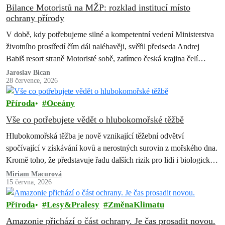
Bilance Motoristů na MŽP: rozklad institucí místo
ochrany přírody
V době, kdy potřebujeme silné a kompetentní vedení Ministerstva
životního prostředí čím dál naléhavěji, svěřil předseda Andrej
Babiš resort straně Motoristé sobě, zatímco česká krajina čelí
suchu, erozi půdy, úbytku…
Jaroslav Bican
28 července, 2026
Příroda
Oceány
Vše co potřebujete vědět o hlubokomořské těžbě
Hlubokomořská těžba je nově vznikající těžební odvětví
spočívající v získávání kovů a nerostných surovin z mořského dna.
Kromě toho, že představuje řadu dalších rizik pro lidi i biologickou
rozmanitost, způsobila…
Miriam Macurová
15 června, 2026
Příroda
Lesy&Pralesy
ZměnaKlimatu
Amazonie přichází o část ochrany. Je čas prosadit novou.