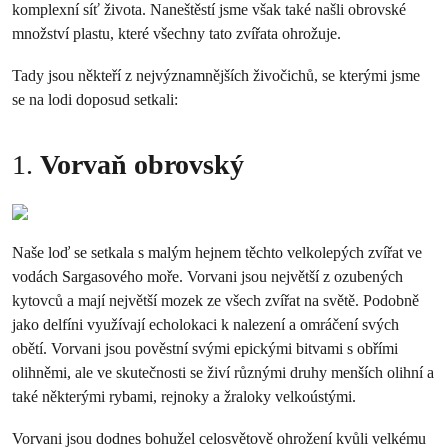
komplexní síť života. Naneštěstí jsme však také našli obrovské
množství plastu, které všechny tato zvířata ohrožuje.
Tady jsou někteří z nejvýznamnějších živočichů, se kterými jsme
se na lodi doposud setkali:
1.
Vorvaň obrovský
Naše loď se setkala s malým hejnem těchto velkolepých zvířat ve
vodách Sargasového moře. Vorvani jsou největší z ozubených
kytovců a mají největší mozek ze všech zvířat na světě. Podobně
jako delfíni využívají echolokaci k nalezení a omráčení svých
obětí. Vorvani jsou pověstní svými epickými bitvami s obřími
olihněmi, ale ve skutečnosti se živí různými druhy menších olihní a
také některými rybami, rejnoky a žraloky velkoústými.
Vorvani jsou dodnes bohužel celosvětově ohrožení kvůli velkému