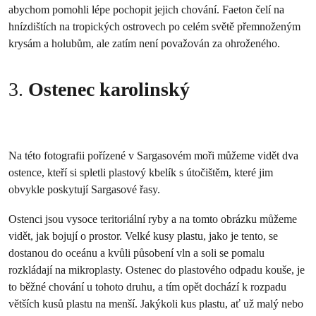
abychom pomohli lépe pochopit jejich chování. Faeton čelí na
hnízdištích na tropických ostrovech po celém světě přemnoženým
krysám a holubům, ale zatím není považován za ohroženého.
3.
Ostenec karolinský
Na této fotografii pořízené v Sargasovém moři můžeme vidět dva
ostence, kteří si spletli plastový kbelík s útočištěm, které jim
obvykle poskytují Sargasové řasy.
Ostenci jsou vysoce teritoriální ryby a na tomto obrázku můžeme
vidět, jak bojují o prostor. Velké kusy plastu, jako je tento, se
dostanou do oceánu a kvůli působení vln a soli se pomalu
rozkládají na mikroplasty. Ostenec do plastového odpadu kouše, je
to běžné chování u tohoto druhu, a tím opět dochází k rozpadu
větších kusů plastu na menší. Jakýkoli kus plastu, ať už malý nebo