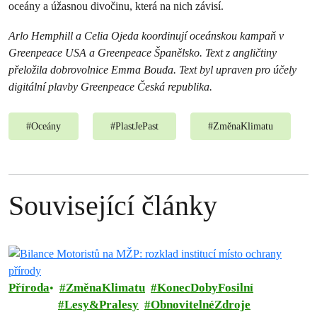
oceány a úžasnou divočinu, která na nich závisí.
Arlo Hemphill a Celia Ojeda koordinují oceánskou kampaň v
Greenpeace USA a Greenpeace Španělsko. Text z angličtiny
přeložila dobrovolnice Emma Bouda. Text byl upraven pro účely
digitální plavby Greenpeace Česká republika.
#
Oceány
#
PlastJePast
#
ZměnaKlimatu
Související články
Příroda
ZměnaKlimatu
KonecDobyFosilní
Lesy&Pralesy
ObnovitelnéZdroje