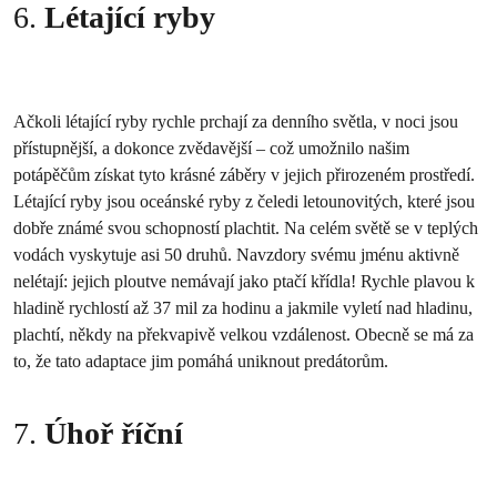
6.
Létající ryby
Ačkoli létající ryby rychle prchají za denního světla, v noci jsou
přístupnější, a dokonce zvědavější – což umožnilo našim
potápěčům získat tyto krásné záběry v jejich přirozeném prostředí.
Létající ryby jsou oceánské ryby z čeledi letounovitých, které jsou
dobře známé svou schopností plachtit. Na celém světě se v teplých
vodách vyskytuje asi 50 druhů. Navzdory svému jménu aktivně
nelétají: jejich ploutve nemávají jako ptačí křídla! Rychle plavou k
hladině rychlostí až 37 mil za hodinu a jakmile vyletí nad hladinu,
plachtí, někdy na překvapivě velkou vzdálenost. Obecně se má za
to, že tato adaptace jim pomáhá uniknout predátorům.
7.
Úhoř říční