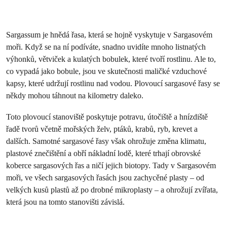
Sargassum je hnědá řasa, která se hojně vyskytuje v Sargasovém
moři. Když se na ní podíváte, snadno uvidíte mnoho listnatých
výhonků, větviček a kulatých bobulek, které tvoří rostlinu. Ale to,
co vypadá jako bobule, jsou ve skutečnosti maličké vzduchové
kapsy, které udržují rostlinu nad vodou. Plovoucí sargasové řasy se
někdy mohou táhnout na kilometry daleko.
Toto plovoucí stanoviště poskytuje potravu, útočiště a hnízdiště
řadě tvorů včetně mořských želv, ptáků, krabů, ryb, krevet a
dalších. Samotné sargasové řasy však ohrožuje změna klimatu,
plastové znečištění a obří nákladní lodě, které trhají obrovské
koberce sargasových řas a ničí jejich biotopy. Tady v Sargasovém
moři, ve všech sargasových řasách jsou zachycěné plasty – od
velkých kusů plastů až po drobné mikroplasty – a ohrožují zvířata,
která jsou na tomto stanovišti závislá.