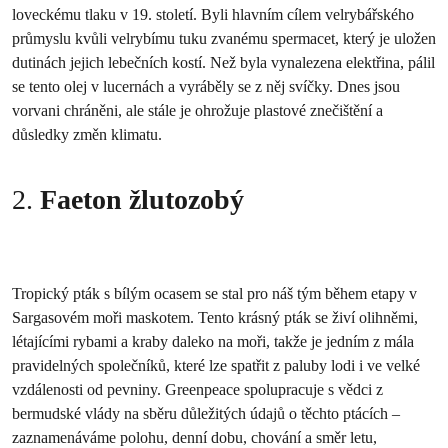
loveckému tlaku v 19. století. Byli hlavním cílem velrybářského
průmyslu kvůli velrybímu tuku zvanému spermacet, který je uložen
dutinách jejich lebečních kostí. Než byla vynalezena elektřina, pálil
se tento olej v lucernách a vyráběly se z něj svíčky. Dnes jsou
vorvani chráněni, ale stále je ohrožuje plastové znečištění a
důsledky změn klimatu.
2.
Faeton žlutozobý
Tropický pták s bílým ocasem se stal pro náš tým během etapy v
Sargasovém moři maskotem. Tento krásný pták se živí olihněmi,
létajícími rybami a kraby daleko na moři, takže je jedním z mála
pravidelných společníků, které lze spatřit z paluby lodi i ve velké
vzdálenosti od pevniny. Greenpeace spolupracuje s vědci z
bermudské vlády na sběru důležitých údajů o těchto ptácích –
zaznamenáváme polohu, denní dobu, chování a směr letu,