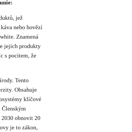
unie:
duktů, jež
, káva nebo hovězí
t white. Znamená
e jejich produkty
c s pocitem, že
írody. Tento
rzity. Obsahuje
ekosystémy klíčové
u. Členským
u 2030 obnovit 20
ovy je to zákon,