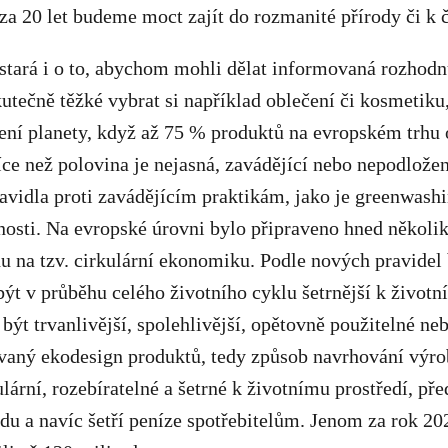
 za 20 let budeme moct zajít do rozmanité přírody či k č
stará i o to, abychom mohli dělat informovaná rozhodn
kutečně těžké vybrat si například oblečení či kosmetiku,
čení planety, když až 75 % produktů na evropském trhu
více než polovina je nejasná, zavádějící nebo nepodlože
ravidla proti zavádějícím praktikám, jako je greenwashi
lnosti. Na evropské úrovni bylo připraveno hned několik
u na tzv. cirkulární ekonomiku. Podle nových pravidel
ýt v průběhu celého životního cyklu šetrnější k životn
ýt trvanlivější, spolehlivější, opětovně použitelné ne
vaný ekodesign produktů, tedy způsob navrhování výrob
lární, rozebíratelné a šetrné k životnímu prostředí, př
u a navíc šetří peníze spotřebitelům. Jenom za rok 20