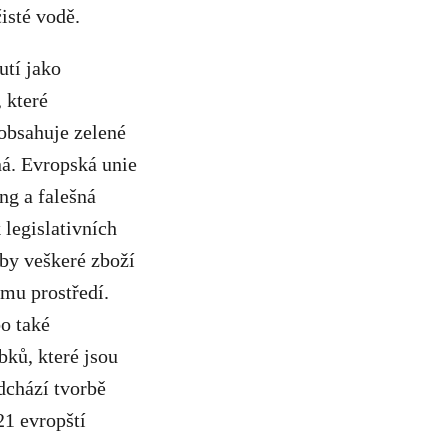
isté vodě.
utí jako
 které
 obsahuje zelené
ná. Evropská unie
ng a falešná
 legislativních
 by veškeré zboží
ímu prostředí.
bo také
ků, které jsou
edchází tvorbě
21 evropští