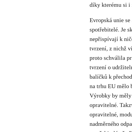
díky kterému si i
Evropská unie se 
spotřebitelé. Je s
nepřispívají k ni
tvrzení, z nichž 
proto schválila p
tvrzení o udržite
balíčků k přechod
na trhu EU mělo b
Výrobky by měly b
opravitelné. Takz
opravitelné, modu
nadměrného odpad