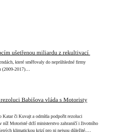
obcím ušetřenou miliardu z rekultivací
dendách, které směřovaly do neprůhledné firmy
obu (2009-2017)…
rezoluci Babišova vláda s Motoristy
 Katar či Kuvajt a odmítla podpořit rezoluci
íž Motoristé drží ministerstvo zahraničí i životního
žených klimatickou krizí pro ni nejsou důležité.