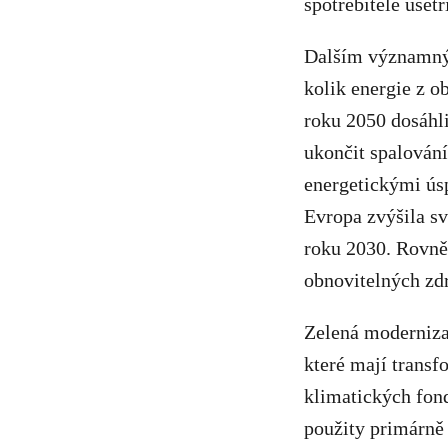
spotřebitelé ušetř
Dalším významným
kolik energie z 
roku 2050 dosáhli
ukončit spalování
energetickými ús
Evropa zvýšila sv
roku 2030. Rovněž
obnovitelných zdr
Zelená moderniza
které mají transf
klimatických fond
použity primárně 