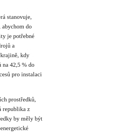
rá stanovuje,
k, abychom do
ity je potřebné
drojů a
krajině, kdy
ů na 42,5 % do
esů pro instalaci
ch prostředků,
 republika z
ředky by měly být
 energetické