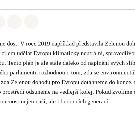
atsapp
 na Facebook
Sdílet na Twitter
Sdílet Email
Share on Bluesky
ne dost. V roce 2019 například představila Zelenou do
 cílem udělat Evropu klimaticky neutrální, spravedlivou
u. Tento plán je ale stále daleko od naplnění svých sli
ého parlamentu rozhodnou o tom, zda se environmentál
 zda Zelenou dohodu pro Evropu dotáhneme do konce,
o prostředí odsuneme na vedlejší kolej. Pokud zvolíme
ucnost nejen naši, ale i budoucích generací.