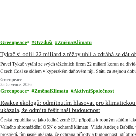
Greenpeace
Ovzduší
ZměnaKlimatu
Tykač si odlil 22 miliard z těžby uhlí a zdráhá se dát 
Pavel Tykač vytáhl ze svých těžebních firem 22 miliard korun na divi
Czech Coal se sídlem v kyperském daňovém ráji. Státu za stejnou d
Greenpeace
23 července, 2026
Greenpeace
ZměnaKlimatu
AktivníSpolečnost
Reakce ekologů: odmítnutím hlasovat pro klimatickou 
ukázala, že odmítá řešit naši budoucnost
Česká republika se jako jediná země EU připojila k ropným státům jako
Valného shromáždění OSN o ochraně klimatu. Vláda Andreje Babiše, v n
prostředí, tím jasně ukázala, že ochrana přírody a budoucnost lidí ohro