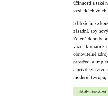
účinnosti a také 
výsledcích voleb.
S blížícím se kon
zásadní, aby nov
Zelené dohody pro
vážná klimatická 
obnovitelné zdroj
prostředí a imple
a privilegia živo
moderní Evropu, 
#
AktivníSpolečnost