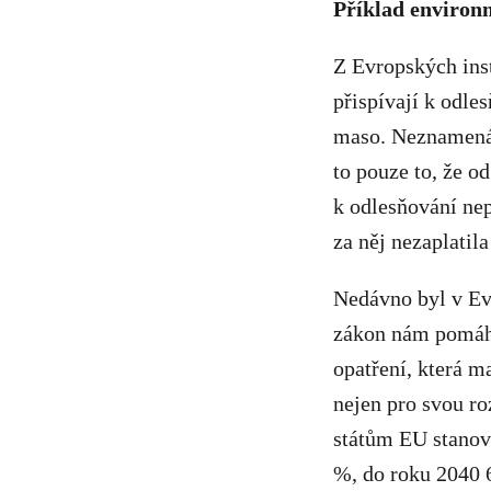
Příklad environ
Z Evropských inst
přispívají k odle
maso. Neznamená 
to pouze to, že o
k odlesňování nep
za něj nezaplatil
Nedávno byl v Ev
zákon nám pomáhá
opatření, která m
nejen pro svou ro
státům EU stanov
%, do roku 2040 6