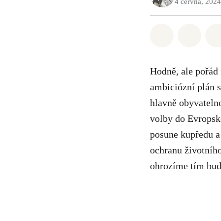
4 června, 2024
Sdílet na Wh
Sdílet
Hodně, ale pořád 
ambiciózní plán s
hlavně obyvatelno
volby do Evropsk
posune kupředu a
ochranu životníh
ohrozíme tím budo