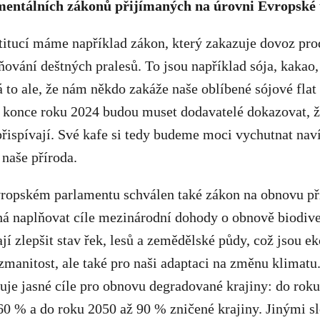
mentálních zákonů přijímaných na úrovni Evropské 
itucí máme například zákon, který zakazuje dovoz pro
sňování deštných pralesů. To jsou například sója, kakao
to ale, že nám někdo zakáže naše oblíbené sójové fla
d konce roku 2024 budou muset dodavatelé dokazovat, ž
řispívají. Své kafe si tedy budeme moci vychutnat naví
a naše příroda.
ropském parlamentu schválen také zákon na obnovu př
 naplňovat cíle mezinárodní dohody o obnově biodive
ají zlepšit stav řek, lesů a zemědělské půdy, což jsou 
zmanitost, ale také pro naši adaptaci na změnu klimat
uje jasné cíle pro obnovu degradované krajiny: do rok
0 % a do roku 2050 až 90 % zničené krajiny. Jinými sl