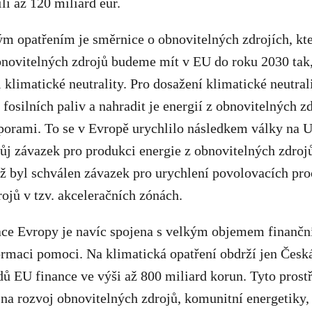
ili až 120 miliard eur.
 opatřením je směrnice o obnovitelných zdrojích, kte
obnovitelných zdrojů budeme mít v EU do roku 2030 ta
 klimatické neutrality. Pro dosažení klimatické neutral
 fosilních paliv a nahradit je energií z obnovitelných z
porami. To se v Evropě urychlilo následkem války na U
ůj závazek pro produkci energie z obnovitelných zdroj
 byl schválen závazek pro urychlení povolovacích proc
ojů v tzv. akceleračních zónách.
ce Evropy je navíc spojena s velkým objemem finanční
ormaci pomoci. Na klimatická opatření obdrží jen Česká
ů EU finance ve výši až 800 miliard korun. Tyto prost
na rozvoj obnovitelných zdrojů, komunitní energetiky,