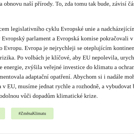
na obnovu naší přírody. To, zda tomu tak bude, závisí čá
cem legislativního cyklu Evropské unie a nadcházející
ý Evropský parlament a Evropská komise pokračovali v 
 Evropu. Evropa je nejrychleji se oteplujícím kontinen
rizika. Po volbách je klíčové, aby EU nepolevila, urych
e energie, zvýšila veřejné investice do klimatu a ochra
mentovala adaptační opatření. Abychom si i nadále mo
ta v EU, musíme jednat rychle a rozhodně, a vybudovat
odolnou vůči dopadům klimatické krize.
#
ZměnaKlimatu