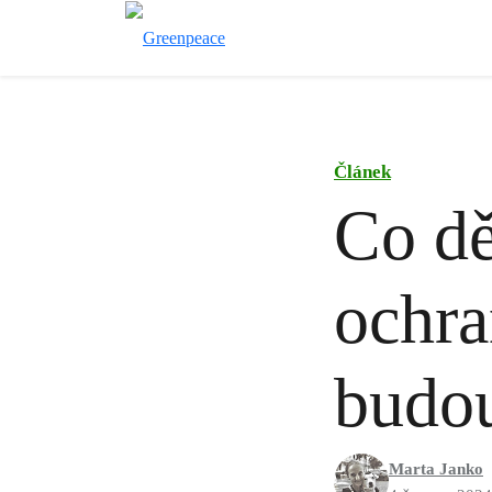
Článek
Co dě
ochra
budou
Marta Janko