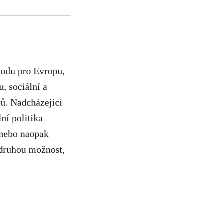
hodu pro Evropu,
, sociální a
bů. Nadcházející
ní politika
 nebo naopak
 druhou možnost,