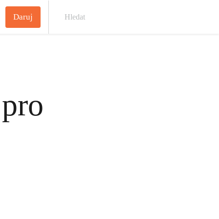
Daruj
Hled
 pro