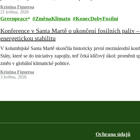
Rezoluce měla…
Kristina Figueroa
21 května, 2026
Greenpeace
ZměnaKlimatu
KonecDobyFosilní
Konference v Santa Martě o ukončení fosilních paliv
energetickou stabilitu
V kolumbijské Santa Martě skončila historicky první mezinárodní konfe
Státy, které se do iniciativy zapojily, teď čeká klíčový úkol: proměnit
změn v globální klimatické politice.
Kristina Figueroa
3 května, 2026
Ochrana údajů