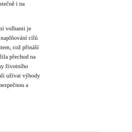
stečně i na
mi volbami je
naplňování cílů
tem, což přináší
lila přechod na
ny životního
hli užívat výhody
 bezpečnou a